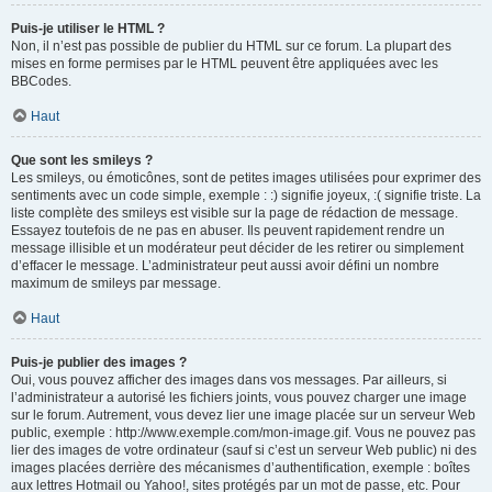
Puis-je utiliser le HTML ?
Non, il n’est pas possible de publier du HTML sur ce forum. La plupart des
mises en forme permises par le HTML peuvent être appliquées avec les
BBCodes.
Haut
Que sont les smileys ?
Les smileys, ou émoticônes, sont de petites images utilisées pour exprimer des
sentiments avec un code simple, exemple : :) signifie joyeux, :( signifie triste. La
liste complète des smileys est visible sur la page de rédaction de message.
Essayez toutefois de ne pas en abuser. Ils peuvent rapidement rendre un
message illisible et un modérateur peut décider de les retirer ou simplement
d’effacer le message. L’administrateur peut aussi avoir défini un nombre
maximum de smileys par message.
Haut
Puis-je publier des images ?
Oui, vous pouvez afficher des images dans vos messages. Par ailleurs, si
l’administrateur a autorisé les fichiers joints, vous pouvez charger une image
sur le forum. Autrement, vous devez lier une image placée sur un serveur Web
public, exemple : http://www.exemple.com/mon-image.gif. Vous ne pouvez pas
lier des images de votre ordinateur (sauf si c’est un serveur Web public) ni des
images placées derrière des mécanismes d’authentification, exemple : boîtes
aux lettres Hotmail ou Yahoo!, sites protégés par un mot de passe, etc. Pour