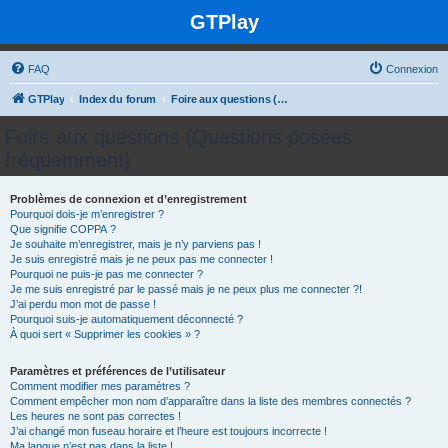
GTPlay
FAQ
Connexion
GTPlay
Index du forum
Foire aux questions (Questions posées fréquemment)
Foire aux questions (Questions posées
fréquemment)
Problèmes de connexion et d’enregistrement
Pourquoi dois-je m’enregistrer ?
Que signifie COPPA ?
Je souhaite m’enregistrer, mais je n’y parviens pas !
Je suis enregistré mais je ne peux pas me connecter !
Pourquoi ne puis-je pas me connecter ?
Je me suis enregistré par le passé mais je ne peux plus me connecter ?!
J’ai perdu mon mot de passe !
Pourquoi suis-je automatiquement déconnecté ?
À quoi sert « Supprimer les cookies » ?
Paramètres et préférences de l’utilisateur
Comment modifier mes paramètres ?
Comment empêcher mon nom d’apparaître dans la liste des membres connectés ?
Les heures ne sont pas correctes !
J’ai changé mon fuseau horaire et l’heure est toujours incorrecte !
Ma langue n’est pas dans la liste !