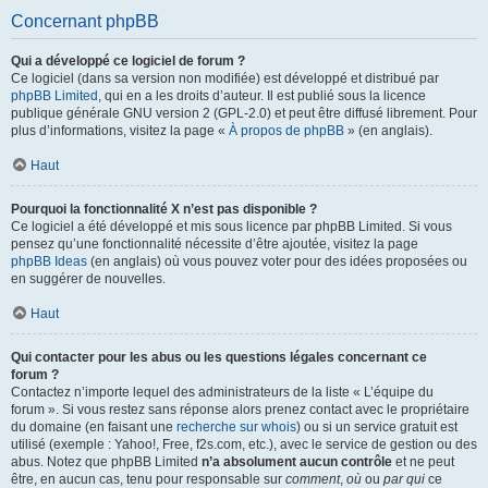
Concernant phpBB
Qui a développé ce logiciel de forum ?
Ce logiciel (dans sa version non modifiée) est développé et distribué par
phpBB Limited
, qui en a les droits d’auteur. Il est publié sous la licence
publique générale GNU version 2 (GPL-2.0) et peut être diffusé librement. Pour
plus d’informations, visitez la page «
À propos de phpBB
» (en anglais).
Haut
Pourquoi la fonctionnalité X n’est pas disponible ?
Ce logiciel a été développé et mis sous licence par phpBB Limited. Si vous
pensez qu’une fonctionnalité nécessite d’être ajoutée, visitez la page
phpBB Ideas
(en anglais) où vous pouvez voter pour des idées proposées ou
en suggérer de nouvelles.
Haut
Qui contacter pour les abus ou les questions légales concernant ce
forum ?
Contactez n’importe lequel des administrateurs de la liste « L’équipe du
forum ». Si vous restez sans réponse alors prenez contact avec le propriétaire
du domaine (en faisant une
recherche sur whois
) ou si un service gratuit est
utilisé (exemple : Yahoo!, Free, f2s.com, etc.), avec le service de gestion ou des
abus. Notez que phpBB Limited
n’a absolument aucun contrôle
et ne peut
être, en aucun cas, tenu pour responsable sur
comment
,
où
ou
par qui
ce