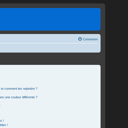
Connexion
s et comment les rejoindre ?
s une couleur différente ?
?
s !
bles !