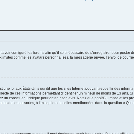
t avoir configuré les forums afin qu’il soit nécessaire de s’enregistrer pour poster
x invités comme les avatars personnalisés, la messagerie privée, l’envoi de courri
t une loi aux États-Unis qui dit que les sites Internet pouvant recueillir des infor
ollecte de ces informations permettant d’identifier un mineur de moins de 13 ans. S
tez un conseiller juridique pour obtenir son avis. Notez que phpBB Limited et les pr
gales de toutes sortes, à l’exception de celles mentionnées dans la question « Qui
réation de nouveaux comptes. Il peut également avoir banni votre IP ou interdit le no