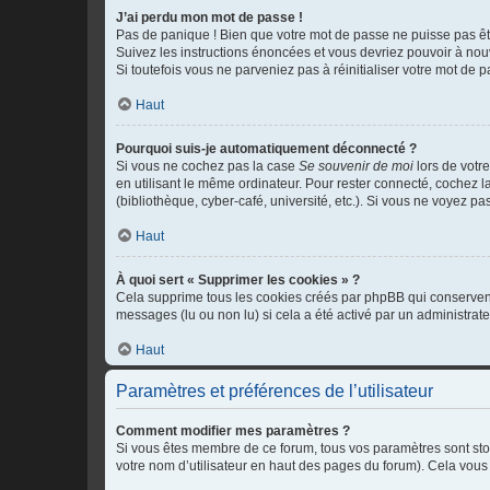
J’ai perdu mon mot de passe !
Pas de panique ! Bien que votre mot de passe ne puisse pas être
Suivez les instructions énoncées et vous devriez pouvoir à no
Si toutefois vous ne parveniez pas à réinitialiser votre mot de 
Haut
Pourquoi suis-je automatiquement déconnecté ?
Si vous ne cochez pas la case
Se souvenir de moi
lors de votr
en utilisant le même ordinateur. Pour rester connecté, cochez 
(bibliothèque, cyber-café, université, etc.). Si vous ne voyez pa
Haut
À quoi sert « Supprimer les cookies » ?
Cela supprime tous les cookies créés par phpBB qui conservent v
messages (lu ou non lu) si cela a été activé par un administra
Haut
Paramètres et préférences de l’utilisateur
Comment modifier mes paramètres ?
Si vous êtes membre de ce forum, tous vos paramètres sont st
votre nom d’utilisateur en haut des pages du forum). Cela vous