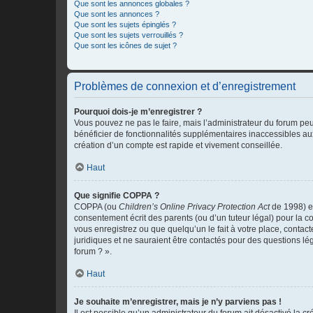
Que sont les annonces globales ?
Que sont les annonces ?
Que sont les sujets épinglés ?
Que sont les sujets verrouillés ?
Que sont les icônes de sujet ?
Problèmes de connexion et d’enregistrement
Pourquoi dois-je m’enregistrer ?
Vous pouvez ne pas le faire, mais l’administrateur du forum peu
bénéficier de fonctionnalités supplémentaires inaccessibles au
création d’un compte est rapide et vivement conseillée.
Haut
Que signifie COPPA ?
COPPA (ou
Children’s Online Privacy Protection Act
de 1998) es
consentement écrit des parents (ou d’un tuteur légal) pour la c
vous enregistrez ou que quelqu’un le fait à votre place, contac
juridiques et ne sauraient être contactés pour des questions lé
forum ? ».
Haut
Je souhaite m’enregistrer, mais je n’y parviens pas !
Il est possible qu’un administrateur du forum ait désactivé la c