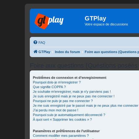
GTPlay
Votre espace de discussions
FAQ
GTPlay
Index du forum
Foire aux questions (Questions
Foire aux questions (Questions posée
Problèmes de connexion et d’enregistrement
Pourquoi dois-je m’enregistrer ?
Que signifie COPPA ?
Je souhaite m’enregistrer, mais je n’y parviens pas !
Je suis enregistré mais je ne peux pas me connecter !
Pourquoi ne puis-je pas me connecter ?
Je me suis enregistré par le passé mais je ne peux plus me connecter
J’ai perdu mon mot de passe !
Pourquoi suis-je automatiquement déconnecté ?
À quoi sert « Supprimer les cookies » ?
Paramètres et préférences de l’utilisateur
Comment modifier mes paramètres ?