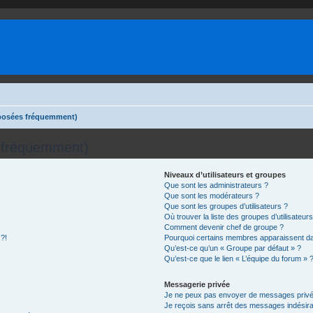
 posées fréquemment)
s fréquemment)
Niveaux d’utilisateurs et groupes
Que sont les administrateurs ?
Que sont les modérateurs ?
Que sont les groupes d’utilisateurs ?
Où trouver la liste des groupes d’utilisateur
Comment devenir chef de groupe ?
 ?!
Pourquoi certains membres apparaissent dan
Qu’est-ce qu’un « Groupe par défaut » ?
Qu’est-ce que le lien « L’équipe du forum » 
Messagerie privée
Je ne peux pas envoyer de messages privé
Je reçois sans arrêt des messages indésira