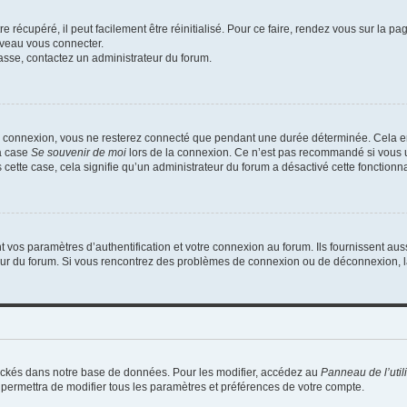
 récupéré, il peut facilement être réinitialisé. Pour ce faire, rendez vous sur la p
uveau vous connecter.
passe, contactez un administrateur du forum.
e connexion, vous ne resterez connecté que pendant une durée déterminée. Cela em
la case
Se souvenir de moi
lors de la connexion. Ce n’est pas recommandé si vous u
s cette case, cela signifie qu’un administrateur du forum a désactivé cette fonctionna
os paramètres d’authentification et votre connexion au forum. Ils fournissent aussi
teur du forum. Si vous rencontrez des problèmes de connexion ou de déconnexion, l
ockés dans notre base de données. Pour les modifier, accédez au
Panneau de l’util
 permettra de modifier tous les paramètres et préférences de votre compte.