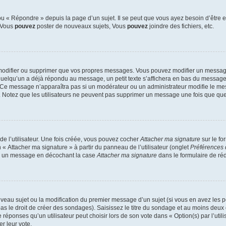
 « Répondre » depuis la page d’un sujet. Il se peut que vous ayez besoin d’être e
: Vous
pouvez
poster de nouveaux sujets, Vous
pouvez
joindre des fichiers, etc.
modifier ou supprimer que vos propres messages. Vous pouvez modifier un message
lqu’un a déjà répondu au message, un petit texte s’affichera en bas du message ind
n. Ce message n’apparaîtra pas si un modérateur ou un administrateur modifie le mes
ive. Notez que les utilisateurs ne peuvent pas supprimer un message une fois que qu
e l’utilisateur. Une fois créée, vous pouvez cocher
Attacher ma signature
sur le fo
 « Attacher ma signature » à partir du panneau de l’utilisateur (onglet
Préférences 
 à un message en décochant la case
Attacher ma signature
dans le formulaire de ré
ouveau sujet ou la modification du premier message d’un sujet (si vous en avez les p
 le droit de créer des sondages). Saisissez le titre du sondage et au moins deux o
onses qu’un utilisateur peut choisir lors de son vote dans « Option(s) par l’utilis
er leur vote.