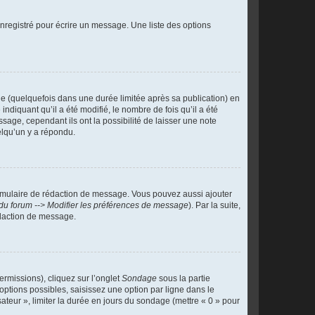
nregistré pour écrire un message. Une liste des options
 (quelquefois dans une durée limitée après sa publication) en
iquant qu’il a été modifié, le nombre de fois qu’il a été
sage, cependant ils ont la possibilité de laisser une note
elqu’un y a répondu.
rmulaire de rédaction de message. Vous pouvez aussi ajouter
du forum --> Modifier les préférences de message
). Par la suite,
daction de message.
ermissions), cliquez sur l’onglet
Sondage
sous la partie
ptions possibles, saisissez une option par ligne dans le
ateur », limiter la durée en jours du sondage (mettre « 0 » pour