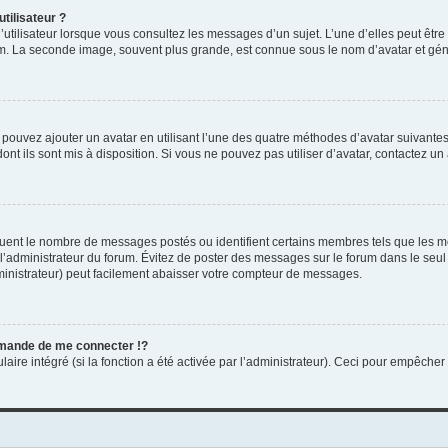
tilisateur ?
utilisateur lorsque vous consultez les messages d’un sujet. L’une d’elles peut êtr
rum. La seconde image, souvent plus grande, est connue sous le nom d’avatar et 
s pouvez ajouter un avatar en utilisant l’une des quatre méthodes d’avatar suivantes 
ont ils sont mis à disposition. Si vous ne pouvez pas utiliser d’avatar, contactez un
iquent le nombre de messages postés ou identifient certains membres tels que les 
ar l’administrateur du forum. Évitez de poster des messages sur le forum dans le seu
ministrateur) peut facilement abaisser votre compteur de messages.
mande de me connecter !?
re intégré (si la fonction a été activée par l’administrateur). Ceci pour empêcher l’u