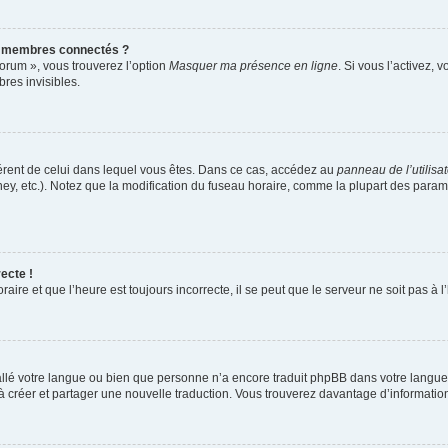
s membres connectés ?
forum », vous trouverez l’option
Masquer ma présence en ligne
. Si vous l’activez, 
es invisibles.
ifférent de celui dans lequel vous êtes. Dans ce cas, accédez au
panneau de l’utilisa
ney, etc.). Notez que la modification du fuseau horaire, comme la plupart des para
ecte !
aire et que l’heure est toujours incorrecte, il se peut que le serveur ne soit pas à
nstallé votre langue ou bien que personne n’a encore traduit phpBB dans votre lang
s à créer et partager une nouvelle traduction. Vous trouverez davantage d’information