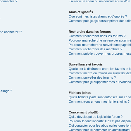
 connectés ?
J’ai reçu un spam ou un courriel abusif d’u
Amis et ignorés
Que sont mes listes d’amis et d’ignorés ?
?
Comment puis-je ajouter/supprimer des utilis
Recherche dans les forums
e connecter !?
Comment rechercher dans les forums ?
Pourquoi ma recherche ne renvoie aucun ré
Pourquoi ma recherche renvoie une page bl
Comment rechercher des membres ?
Comment puis-je trouver mes propres mess
Surveillance et favoris
Quelle est la différence entre les favoris et l
Comment mettre en favoris ou surveiller des
Comment surveiller des forums ?
Comment puis-je supprimer mes surveillanc
message ?
Fichiers joints
Quels fichiers joints sont autorisés sur ce f
Comment trouver tous mes fichiers joints ?
Concernant phpBB
Qui a développé ce logiciel de forum ?
Pourquoi la fonctionnalité X n’est pas dispon
Qui contacter pour les abus ou les questio
Comment puis-je contacter un administrateu