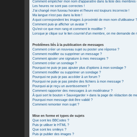
Comment empêcher mon nom d’apparaître dans la liste des membres
Les heures ne sont pas correctes !
J’ai changé mon fuseau horaire et l’heure est toujours incorrecte !
Ma langue n’est pas dans la liste !
A quoi correspondent les images à proximité de mon nom d’utilisateur 
Comment puis-je afficher un avatar ?
Qu’est-ce que mon rang et comment le modifier ?
Lorsque je clique sur le lien
courriel
d’un membre, on me demande de m
Problèmes liés à la publication de messages
Comment créer un nouveau sujet ou poster une réponse ?
Comment modifier ou supprimer un message ?
Comment ajouter une signature à mes messages ?
Comment créer un sondage ?
Pourquoi ne puis-je pas ajouter plus d’options à mon sondage ?
Comment modifier ou supprimer un sondage ?
Pourquoi ne puis-je pas accéder à un forum ?
Pourquoi ne puis-je pas joindre des fichiers à mon message ?
Pourquoi ai-je reçu un avertissement ?
Comment rapporter des messages à un modérateur ?
À quoi sert le bouton « Sauvegarder » dans la page de rédaction de 
Pourquoi mon message doit être validé ?
Comment remonter mon sujet ?
Mise en forme et types de sujets
Que sont les BBCodes ?
Puis-je utiliser le HTML ?
Que sont les smileys ?
Puis-je publier des images ?