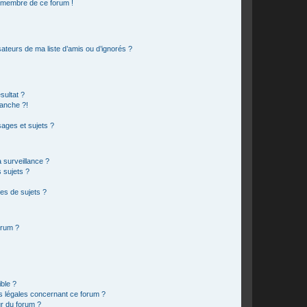
n membre de ce forum !
ateurs de ma liste d’amis ou d’ignorés ?
sultat ?
anche ?!
ages et sujets ?
a surveillance ?
 sujets ?
es de sujets ?
orum ?
ible ?
ns légales concernant ce forum ?
r du forum ?