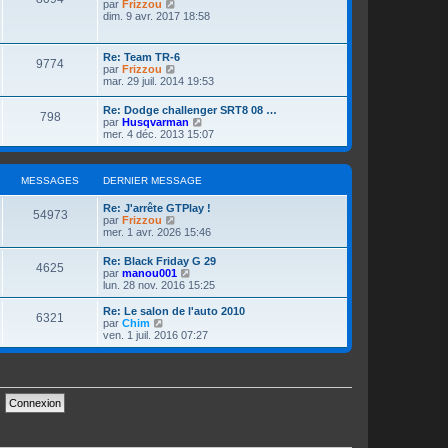
e
V
s
par
Frizzou
e
s
e
e
r
o
dim. 9 avr. 2017 18:58
s
s
r
e
a
n
i
a
s
n
i
r
g
a
i
s
g
e
l
D
e
Re: Team TR-6
g
e
M
9774
r
e
e
V
par
Frizzou
e
r
s
m
d
e
r
o
mar. 29 juil. 2014 19:53
m
e
e
e
n
i
e
s
r
a
s
i
r
s
D
Re: Dodge challenger SRT8 08 …
s
n
s
M
798
e
l
s
e
V
par
Husqvarman
a
i
g
r
e
a
r
o
mer. 4 déc. 2013 15:07
g
e
s
m
d
e
g
n
i
e
r
e
e
e
e
i
r
m
s
r
a
s
e
l
e
s
n
s
MESSAGES
r
DERNIER MESSAGE
e
s
a
i
g
s
m
d
s
g
e
e
e
D
a
Re: J'arrête GTPlay !
e
r
M
54973
s
r
e
a
e
g
V
par
Frizzou
m
s
n
r
e
o
mer. 1 avr. 2026 15:46
e
e
a
i
n
i
s
g
s
g
e
i
r
D
s
Re: Black Friday G 29
s
e
r
M
4625
e
l
e
e
a
V
par
manou001
m
r
e
r
g
o
lun. 28 nov. 2016 15:25
e
s
m
d
e
n
e
i
s
s
e
e
i
r
D
Re: Le salon de l'auto 2010
s
s
r
M
6321
a
s
e
l
e
V
par
Chim
a
s
n
r
e
r
o
ven. 1 juil. 2016 07:27
g
a
i
e
g
s
m
d
n
i
e
g
e
e
e
i
r
e
r
s
s
r
e
a
e
l
m
s
n
r
e
e
a
i
s
m
d
s
g
s
g
e
e
e
s
e
r
s
r
a
e
a
m
s
n
g
e
a
i
g
e