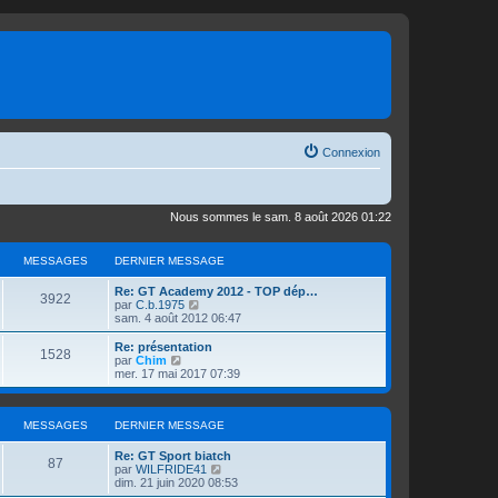
Connexion
Nous sommes le sam. 8 août 2026 01:22
MESSAGES
DERNIER MESSAGE
D
Re: GT Academy 2012 - TOP dép…
M
3922
e
V
par
C.b.1975
r
o
sam. 4 août 2012 06:47
e
n
i
i
r
D
Re: présentation
M
1528
s
e
l
e
V
par
Chim
r
e
r
o
mer. 17 mai 2017 07:39
e
s
m
d
n
i
e
e
i
r
s
s
r
a
e
l
s
n
MESSAGES
r
DERNIER MESSAGE
e
a
i
s
m
d
g
g
e
e
e
D
Re: GT Sport biatch
M
87
e
r
s
r
a
e
V
par
WILFRIDE41
e
m
s
n
r
o
dim. 21 juin 2020 08:53
e
e
a
i
n
i