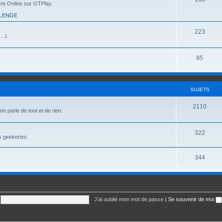
tre Online sur GTPlay.
u
t
LLENGE
j
s
S
223
..).
e
u
t
j
S
85
s
e
u
t
j
SUJETS
s
e
S
2110
t
on parle de tout et de rien.
u
s
j
S
322
s geekeries.
e
u
S
344
t
j
u
s
e
j
t
e
s
J’ai oublié mon mot de passe
|
Se souvenir de moi
t
s