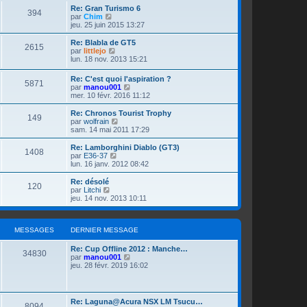
g
s
s
g
e
i
r
D
Re: Gran Turismo 6
M
s
394
s
e
r
e
l
e
V
par
Chim
e
a
m
r
e
r
o
jeu. 25 juin 2015 13:27
g
e
e
s
m
d
n
i
s
e
s
e
e
i
r
D
Re: Blabla de GT5
M
s
2615
s
s
r
a
e
l
e
V
par
littlejo
a
s
n
r
e
r
o
lun. 18 nov. 2013 15:21
g
e
a
i
s
m
d
g
n
i
e
g
e
e
e
i
r
D
Re: C'est quoi l'aspiration ?
e
r
s
s
r
M
5871
a
e
l
e
e
V
par
manou001
m
s
n
r
e
r
o
mer. 10 févr. 2016 11:12
e
a
i
s
m
d
e
g
s
n
i
s
g
e
e
e
i
r
D
Re: Chronos Tourist Trophy
s
e
r
s
r
M
149
a
s
e
e
l
e
V
par
wolfrain
a
m
s
n
r
e
r
o
sam. 14 mai 2011 17:29
g
e
a
i
e
g
s
m
d
s
n
i
e
s
g
e
e
e
i
r
D
Re: Lamborghini Diablo (GT3)
s
e
r
M
1408
s
s
r
e
a
e
l
e
V
par
E36-37
a
m
s
n
r
e
r
o
lun. 16 janv. 2012 08:42
g
e
e
a
i
s
m
d
s
g
n
i
e
s
g
e
e
e
i
r
D
Re: désolé
s
M
e
r
120
s
s
r
a
e
l
e
e
V
par
Litchi
a
m
s
n
r
e
r
o
jeu. 14 nov. 2013 10:11
g
e
e
a
i
s
m
d
g
n
i
e
s
s
g
e
e
e
i
r
s
e
r
s
s
r
a
e
l
e
a
m
s
n
MESSAGES
r
DERNIER MESSAGE
e
g
e
a
i
s
m
d
g
s
e
s
g
e
e
e
D
Re: Cup Offline 2012 : Manche…
M
s
34830
e
r
s
r
a
e
V
par
manou001
e
a
m
s
n
r
o
jeu. 28 févr. 2019 16:02
g
e
e
a
i
n
i
g
s
e
s
g
e
i
r
s
s
e
r
e
l
e
a
m
r
e
D
Re: Laguna@Acura NSX LM Tsucu…
g
e
M
8094
s
m
d