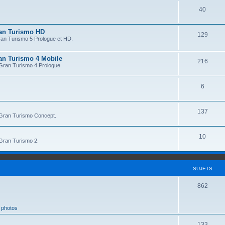
s
S
40
j
u
e
ran Turismo HD
S
129
j
t
ran Turismo 5 Prologue et HD.
u
e
s
an Turismo 4 Mobile
j
S
216
t
 Gran Turismo 4 Prologue.
e
u
s
S
6
t
j
u
s
e
S
137
j
t
t Gran Turismo Concept.
u
e
s
S
10
j
t
 Gran Turismo 2.
u
e
s
j
t
SUJETS
e
s
S
862
t
u
s
 photos
j
S
133
e