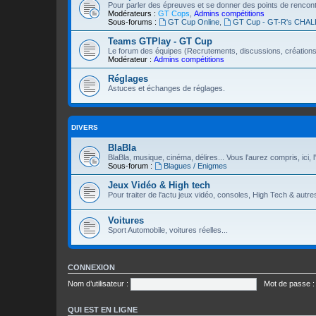
Pour parler des épreuves et se donner des points de rencon
Modérateurs :
GT Cops
,
Admins compétitions
Sous-forums :
GT Cup Online
,
GT Cup - GT-R's CHA
Teams GTPlay - GT Cup
Le forum des équipes (Recrutements, discussions, créations.
Modérateur :
Admins compétitions
Réglages
Astuces et échanges de réglages.
DIVERS
BlaBla
BlaBla, musique, cinéma, délires... Vous l'aurez compris, ici, l'
Sous-forum :
Blagues / Enigmes
Jeux Vidéo & High tech
Pour traiter de l'actu jeux vidéo, consoles, High Tech & autre
Voitures
Sport Automobile, voitures réelles...
CONNEXION
Nom d’utilisateur :
Mot de passe :
QUI EST EN LIGNE