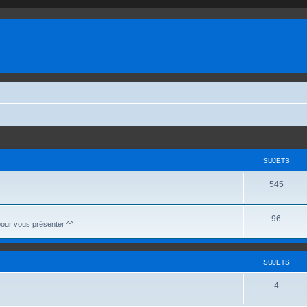
SUJETS
S
545
u
S
96
j
 pour vous présenter ^^
u
e
j
t
SUJETS
e
s
S
4
t
u