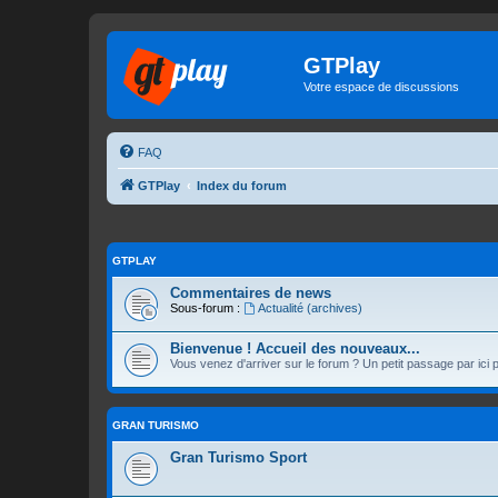
GTPlay
Votre espace de discussions
FAQ
GTPlay
Index du forum
GTPLAY
Commentaires de news
Sous-forum :
Actualité (archives)
Bienvenue ! Accueil des nouveaux...
Vous venez d'arriver sur le forum ? Un petit passage par ici
GRAN TURISMO
Gran Turismo Sport