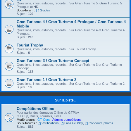
Questions, infos, astuces, records... Sur Gran Turismo 5, Gran Turismo 5
Prologue et HD.
Sous-forum :
Guides
Sujets :
129
Gran Turismo 4 / Gran Turismo 4 Prologue / Gran Turismo 4
Mobile
Questions, infos, astuces, records... Sur Gran Turismo 4 et Gran Turismo 4
Prologue.
Sujets :
216
Tourist Trophy
Questions, infos, astuces, records... Sur Tourist Trophy.
Sujets :
6
Gran Turismo 3 / Gran Turismo Concept
Questions, infos, astuces, records... Sur Gran Turismo 3 et Gran Turismo
Concept.
Sujets :
137
Gran Turismo 1 / Gran Turismo 2
Questions, infos, astuces, records... Sur Gran Turismo 1 et Gran Turismo 2.
Sujets :
10
Sur la piste...
Compétitions Offline
Pour parler des épreuves Offline de GTPlay.
GT Cup, Duels, Tournois, Lives...
Modérateurs :
GT Cops
,
Admins compétitions
Sous-forums :
Vérifications
,
Lans GTPlay
,
Concours photos
Sujets :
862