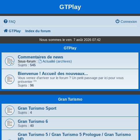
GTPlay
FAQ
Connexion
GTPlay
Index du forum
Nous sommes le ven. 7 août 2026 07:42
GTPlay
Commentaires de news
Sous-forum :
Actualité (archives)
Sujets :
545
Bienvenue ! Accueil des nouveaux...
Vous venez d'arriver sur le forum ? Un petit passage par ici pour vous
présenter ^^
Sujets :
96
Gran Turismo
Gran Turismo Sport
Sujets :
4
Gran Turismo 6
Sujets :
40
Gran Turismo 5 / Gran Turismo 5 Prologue / Gran Turismo
HD