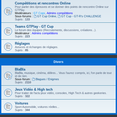
Compétitions et rencontres Online
Pour parler des épreuves et se donner des points de rencontre Online sur
GTPlay.
Modérateurs :
GT Cops
,
Admins compétitions
Sous-forums :
GT Cup Online
,
GT Cup - GT-R's CHALLENGE
Sujets :
133
Teams GTPlay - GT Cup
Le forum des équipes (Recrutements, discussions, créations...).
Modérateur :
Admins compétitions
Sujets :
223
Réglages
Astuces et échanges de réglages.
Sujets :
85
Divers
BlaBla
BlaBla, musique, cinéma, délires... Vous l'aurez compris, ici, l'on parle de tout
et de rien.
Sous-forum :
Blagues / Enigmes
Sujets :
2110
Jeux Vidéo & High tech
Pour traiter de l'actu jeux vidéo, consoles, High Tech & autres geekeries.
Sujets :
322
Voitures
Sport Automobile, voitures réelles...
Sujets :
344