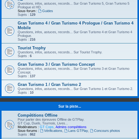
Questions, infos, astuces, records... Sur Gran Turismo 5, Gran Turismo 5
Prologue et HD.
Sous-forum :
Guides
Sujets :
129
Gran Turismo 4 / Gran Turismo 4 Prologue / Gran Turismo 4
Mobile
Questions, infos, astuces, records... Sur Gran Turismo 4 et Gran Turismo 4
Prologue.
Sujets :
216
Tourist Trophy
Questions, infos, astuces, records... Sur Tourist Trophy.
Sujets :
6
Gran Turismo 3 / Gran Turismo Concept
Questions, infos, astuces, records... Sur Gran Turismo 3 et Gran Turismo
Concept.
Sujets :
137
Gran Turismo 1 / Gran Turismo 2
Questions, infos, astuces, records... Sur Gran Turismo 1 et Gran Turismo 2.
Sujets :
10
Sur la piste...
Compétitions Offline
Pour parler des épreuves Offline de GTPlay.
GT Cup, Duels, Tournois, Lives...
Modérateurs :
GT Cops
,
Admins compétitions
Sous-forums :
Vérifications
,
Lans GTPlay
,
Concours photos
Sujets :
862