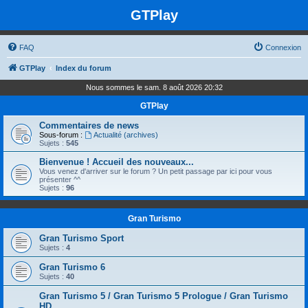
GTPlay
FAQ
Connexion
GTPlay
Index du forum
Nous sommes le sam. 8 août 2026 20:32
GTPlay
Commentaires de news
Sous-forum :
Actualité (archives)
Sujets :
545
Bienvenue ! Accueil des nouveaux...
Vous venez d'arriver sur le forum ? Un petit passage par ici pour vous
présenter ^^
Sujets :
96
Gran Turismo
Gran Turismo Sport
Sujets :
4
Gran Turismo 6
Sujets :
40
Gran Turismo 5 / Gran Turismo 5 Prologue / Gran Turismo
HD