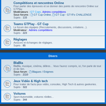
Compétitions et rencontres Online
Pour parler des épreuves et se donner des points de rencontre Online sur
GTPlay.
Modérateurs :
GT Cops
,
Admins compétitions
Sous-forums :
GT Cup Online
,
GT Cup - GT-R's CHALLENGE
Sujets :
133
Teams GTPlay - GT Cup
Le forum des équipes (Recrutements, discussions, créations...).
Modérateur :
Admins compétitions
Sujets :
223
Réglages
Astuces et échanges de réglages.
Sujets :
85
Divers
BlaBla
BlaBla, musique, cinéma, délires... Vous l'aurez compris, ici, l'on parle de tout
et de rien.
Sous-forum :
Blagues / Enigmes
Sujets :
2110
Jeux Vidéo & High tech
Pour traiter de l'actu jeux vidéo, consoles, High Tech & autres geekeries.
Sujets :
322
Voitures
Sport Automobile, voitures réelles...
Sujets :
344