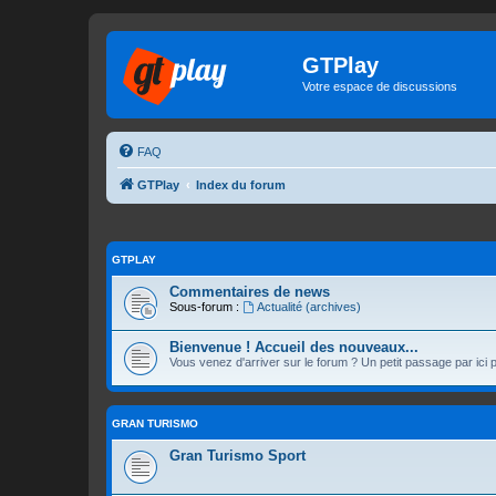
GTPlay
Votre espace de discussions
FAQ
GTPlay
Index du forum
GTPLAY
Commentaires de news
Sous-forum :
Actualité (archives)
Bienvenue ! Accueil des nouveaux...
Vous venez d'arriver sur le forum ? Un petit passage par ici
GRAN TURISMO
Gran Turismo Sport