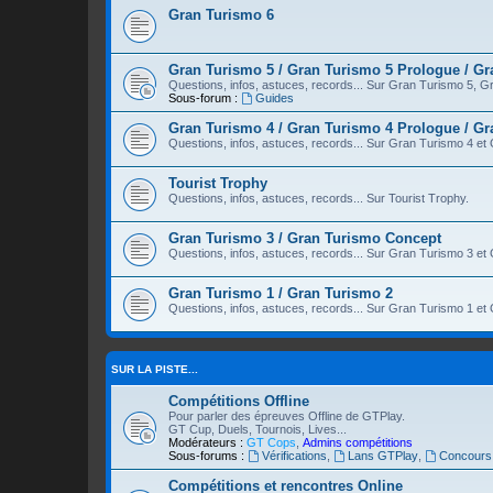
Gran Turismo 6
Gran Turismo 5 / Gran Turismo 5 Prologue / G
Questions, infos, astuces, records... Sur Gran Turismo 5, G
Sous-forum :
Guides
Gran Turismo 4 / Gran Turismo 4 Prologue / Gr
Questions, infos, astuces, records... Sur Gran Turismo 4 et
Tourist Trophy
Questions, infos, astuces, records... Sur Tourist Trophy.
Gran Turismo 3 / Gran Turismo Concept
Questions, infos, astuces, records... Sur Gran Turismo 3 e
Gran Turismo 1 / Gran Turismo 2
Questions, infos, astuces, records... Sur Gran Turismo 1 et
SUR LA PISTE...
Compétitions Offline
Pour parler des épreuves Offline de GTPlay.
GT Cup, Duels, Tournois, Lives...
Modérateurs :
GT Cops
,
Admins compétitions
Sous-forums :
Vérifications
,
Lans GTPlay
,
Concours
Compétitions et rencontres Online