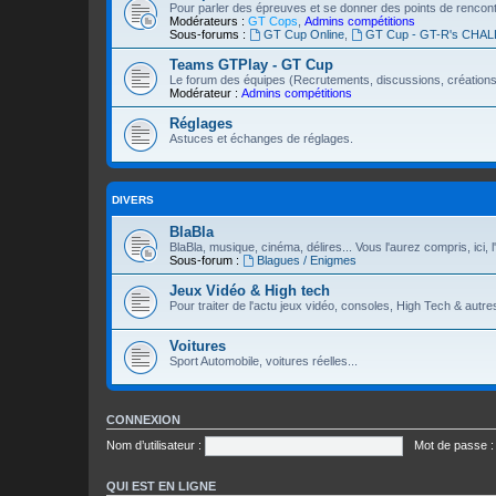
Pour parler des épreuves et se donner des points de rencon
Modérateurs :
GT Cops
,
Admins compétitions
Sous-forums :
GT Cup Online
,
GT Cup - GT-R's CHA
Teams GTPlay - GT Cup
Le forum des équipes (Recrutements, discussions, créations.
Modérateur :
Admins compétitions
Réglages
Astuces et échanges de réglages.
DIVERS
BlaBla
BlaBla, musique, cinéma, délires... Vous l'aurez compris, ici, l'
Sous-forum :
Blagues / Enigmes
Jeux Vidéo & High tech
Pour traiter de l'actu jeux vidéo, consoles, High Tech & autre
Voitures
Sport Automobile, voitures réelles...
CONNEXION
Nom d’utilisateur :
Mot de passe :
QUI EST EN LIGNE