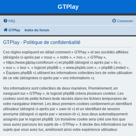
GTPlay
FAQ
Connexion
GTPlay
Index du forum
GTPlay - Politique de confidentialité
Ces règles expliquent en détail comment « GTPlay » et ses sociétés affiliées
(désignés ci-après par « nous », « notre », « nos », « GTPlay »,
« https://www.gtplay.com/forum ») et phpBB (désigné ci-après par « ils »,
« eux », « leur », « logiciel phpBB », « www.phpbb.com », « phpBB Limited »,
« Équipes phpBB ») utilisent les informations collectées lors de votre utilisation
de ce site (désignées ci-après par « vos informations »).
Vos informations sont collectées de deux manières. Premièrement, en
naviguant sur « GTPlay », le logiciel phpBB créera plusieurs cookies. Les
cookies sont de petits fichiers texte stockés dans les fichiers temporaires de
votre navigateur Internet. Les deux premiers cookies contiennent un identifiant
utilisateur (désigné ci-après par « user-id ») et un identifiant de session
anonyme (désigné ci-après par « session-id »), tous deux automatiquement
assignés par le logiciel phpBB. Un troisième cookie sera créé une fois que
vous aurez parcouru les sujets de « GTPlay ». Il stocke des informations sur les
sujets que vous avez lus, améliorant ainsi votre expérience utilisateur.