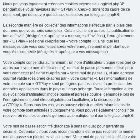
Nous pouvons également créer des cookies externes au logiciel phpBB
pendant que vous naviguez sur « GTPlay ». Ceux-ci sortent du cadre de ce
document, qui ne couvre que les cookies créés par le logiciel phpBB.
La seconde manière de collecter des informations s’effectue par le biais des
données que vous nous soumettez. Cela inclut, entre autres : la publication en
tant qu’invité (désignée ci-après par « messages d’invités »), l’enregistrement
sur « GTPlay » (désigné ci-après par « votre compte »), ainsi que les
messages que vous soumettez après votre enregistrement et pendant que
vous êtes connecté (désignés ci-après par « vos messages »).
Votre compte contiendra au minimum : un nom d’utilisateur unique (désigné ci-
après par « votre nom d’utilisateur »), un mot de passe personnel utilisé pour
vous connecter (désigné ci-après par « votre mot de passe »), et une adresse
courriel valide (désignée ci-après par « votre courriel »). Les informations de
votre compte sur « GTPlay » sont protégées par les lois sur la protection des
données applicables dans le pays qui nous héberge. Toute information autre
que vos nom d’utilisateur, mot de passe et adresse courriel demandée lors de
l’enregistrement peut être obligatoire ou facultative, à la discrétion de
« GTPlay ». Dans tous les cas, vous pouvez choisir quelles informations de
votre compte sont affichées publiquement. Vous pouvez également choisir de
recevoir ou non les courriels générés automatiquement par le logiciel phpBB.
Votre mot de passe est chiffré (hachage à sens unique) pour garantir sa
sécurité. Cependant, nous vous recommandons de ne pas réutiliser le même
mot de passe sur plusieurs sites Internet. Votre mot de passe est la clé de votre