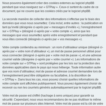
Nous pouvons également créer des cookies externes au logiciel phpBB
pendant que vous naviguez sur « GTPlay ». Ceux-ci sortent du cadre de ce
document, qui ne couvre que les cookies créés par le logiciel phpBB.
La seconde manière de collecter des informations s’effectue par le biais des
données que vous nous soumettez. Cela inclut, entre autres : la publication en
tant qu’invité (désignée ci-après par « messages d’invités »), l’enregistrement
sur « GTPlay » (désigné ci-après par « votre compte »), ainsi que les
messages que vous soumettez après votre enregistrement et pendant que
vous êtes connecté (désignés ci-après par « vos messages »).
Votre compte contiendra au minimum : un nom d’utilisateur unique (désigné ci-
après par « votre nom d’utilisateur »), un mot de passe personnel utilisé pour
vous connecter (désigné ci-après par « votre mot de passe »), et une adresse
courriel valide (désignée ci-après par « votre courriel »). Les informations de
votre compte sur « GTPlay » sont protégées par les lois sur la protection des
données applicables dans le pays qui nous héberge. Toute information autre
que vos nom d’utilisateur, mot de passe et adresse courriel demandée lors de
l’enregistrement peut être obligatoire ou facultative, à la discrétion de
« GTPlay ». Dans tous les cas, vous pouvez choisir quelles informations de
votre compte sont affichées publiquement. Vous pouvez également choisir de
recevoir ou non les courriels générés automatiquement par le logiciel phpBB.
Votre mot de passe est chiffré (hachage à sens unique) pour garantir sa
sécurité. Cependant, nous vous recommandons de ne pas réutiliser le même
mot de passe sur plusieurs sites Internet. Votre mot de passe est la clé de votre