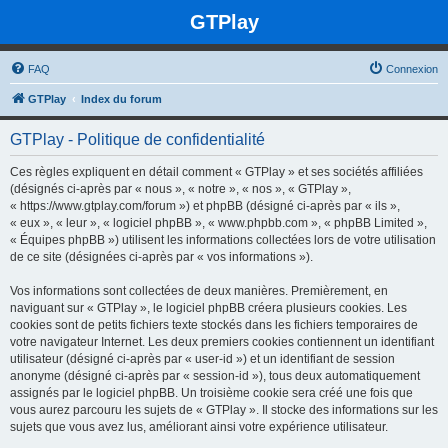
GTPlay
FAQ
Connexion
GTPlay
Index du forum
GTPlay - Politique de confidentialité
Ces règles expliquent en détail comment « GTPlay » et ses sociétés affiliées
(désignés ci-après par « nous », « notre », « nos », « GTPlay »,
« https://www.gtplay.com/forum ») et phpBB (désigné ci-après par « ils »,
« eux », « leur », « logiciel phpBB », « www.phpbb.com », « phpBB Limited »,
« Équipes phpBB ») utilisent les informations collectées lors de votre utilisation
de ce site (désignées ci-après par « vos informations »).
Vos informations sont collectées de deux manières. Premièrement, en
naviguant sur « GTPlay », le logiciel phpBB créera plusieurs cookies. Les
cookies sont de petits fichiers texte stockés dans les fichiers temporaires de
votre navigateur Internet. Les deux premiers cookies contiennent un identifiant
utilisateur (désigné ci-après par « user-id ») et un identifiant de session
anonyme (désigné ci-après par « session-id »), tous deux automatiquement
assignés par le logiciel phpBB. Un troisième cookie sera créé une fois que
vous aurez parcouru les sujets de « GTPlay ». Il stocke des informations sur les
sujets que vous avez lus, améliorant ainsi votre expérience utilisateur.