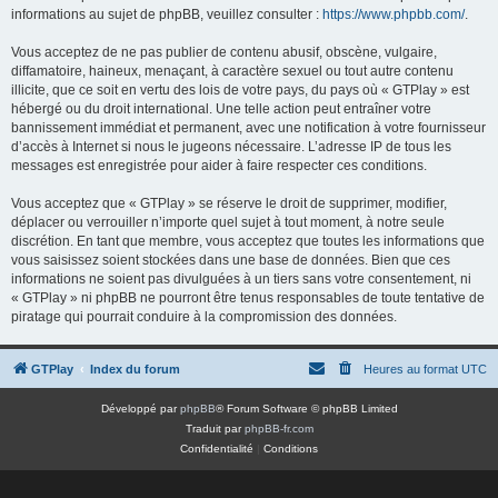
informations au sujet de phpBB, veuillez consulter :
https://www.phpbb.com/
.
Vous acceptez de ne pas publier de contenu abusif, obscène, vulgaire,
diffamatoire, haineux, menaçant, à caractère sexuel ou tout autre contenu
illicite, que ce soit en vertu des lois de votre pays, du pays où « GTPlay » est
hébergé ou du droit international. Une telle action peut entraîner votre
bannissement immédiat et permanent, avec une notification à votre fournisseur
d’accès à Internet si nous le jugeons nécessaire. L’adresse IP de tous les
messages est enregistrée pour aider à faire respecter ces conditions.
Vous acceptez que « GTPlay » se réserve le droit de supprimer, modifier,
déplacer ou verrouiller n’importe quel sujet à tout moment, à notre seule
discrétion. En tant que membre, vous acceptez que toutes les informations que
vous saisissez soient stockées dans une base de données. Bien que ces
informations ne soient pas divulguées à un tiers sans votre consentement, ni
« GTPlay » ni phpBB ne pourront être tenus responsables de toute tentative de
piratage qui pourrait conduire à la compromission des données.
GTPlay
Index du forum
Heures au format
UTC
Développé par
phpBB
® Forum Software © phpBB Limited
Traduit par
phpBB-fr.com
Confidentialité
|
Conditions