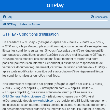
GTPlay
FAQ
Connexion
GTPlay
Index du forum
GTPlay - Conditions d’utilisation
En accédant à « GTPlay » (désigné ci-après par « nous », « notre », « nos »,
« GTPlay », « https://www.gtplay.com/forum »), vous acceptez d’être légalement
lié par les conditions suivantes. Si vous n’acceptez pas d’être légalement lié
par toutes ces conditions, alors n’accédez pas et/ou n’utilisez pas « GTPlay ».
Nous pouvons modifier ces conditions à tout moment et ferons tout notre
possible pour vous en informer. Cependant, il est de votre responsabilité de
vérifier ce document régulièrement, car votre utilisation continue de « GTPlay »
après toute modification constitue votre acceptation d’être légalement lié par
les conditions mises à jour et/ou modifiées.
Nos forums sont propulsés par phpBB (désigné ci-après par « ils », « eux »,
« leur », « logiciel phpBB », « www.phpbb.com », « phpBB Limited »,
« Équipes phpBB »), qui est une solution de forum publiée sous la «
GNU General Public License v2
» (désignée ci-après par « GPL ») et
téléchargeable depuis
www.phpbb.com
. Le logiciel phpBB facilite uniquement
les discussions sur Internet ; phpBB Limited n’est pas responsable du contenu
ou des comportements autorisés ou interdits sur ce site. Pour de plus amples