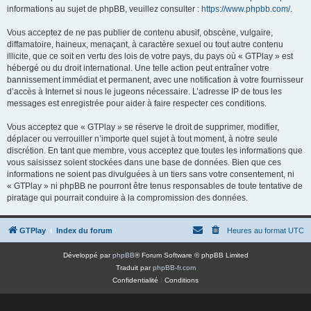
informations au sujet de phpBB, veuillez consulter :
https://www.phpbb.com/
.
Vous acceptez de ne pas publier de contenu abusif, obscène, vulgaire,
diffamatoire, haineux, menaçant, à caractère sexuel ou tout autre contenu
illicite, que ce soit en vertu des lois de votre pays, du pays où « GTPlay » est
hébergé ou du droit international. Une telle action peut entraîner votre
bannissement immédiat et permanent, avec une notification à votre fournisseur
d’accès à Internet si nous le jugeons nécessaire. L’adresse IP de tous les
messages est enregistrée pour aider à faire respecter ces conditions.
Vous acceptez que « GTPlay » se réserve le droit de supprimer, modifier,
déplacer ou verrouiller n’importe quel sujet à tout moment, à notre seule
discrétion. En tant que membre, vous acceptez que toutes les informations que
vous saisissez soient stockées dans une base de données. Bien que ces
informations ne soient pas divulguées à un tiers sans votre consentement, ni
« GTPlay » ni phpBB ne pourront être tenus responsables de toute tentative de
piratage qui pourrait conduire à la compromission des données.
GTPlay
Index du forum
Heures au format
UTC
Développé par
phpBB
® Forum Software © phpBB Limited
Traduit par
phpBB-fr.com
Confidentialité
|
Conditions