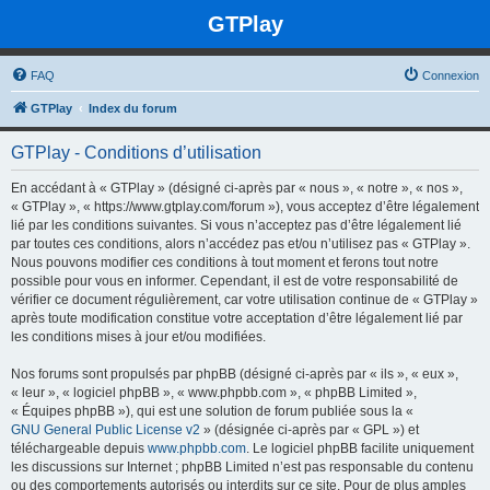
GTPlay
FAQ
Connexion
GTPlay
Index du forum
GTPlay - Conditions d’utilisation
En accédant à « GTPlay » (désigné ci-après par « nous », « notre », « nos »,
« GTPlay », « https://www.gtplay.com/forum »), vous acceptez d’être légalement
lié par les conditions suivantes. Si vous n’acceptez pas d’être légalement lié
par toutes ces conditions, alors n’accédez pas et/ou n’utilisez pas « GTPlay ».
Nous pouvons modifier ces conditions à tout moment et ferons tout notre
possible pour vous en informer. Cependant, il est de votre responsabilité de
vérifier ce document régulièrement, car votre utilisation continue de « GTPlay »
après toute modification constitue votre acceptation d’être légalement lié par
les conditions mises à jour et/ou modifiées.
Nos forums sont propulsés par phpBB (désigné ci-après par « ils », « eux »,
« leur », « logiciel phpBB », « www.phpbb.com », « phpBB Limited »,
« Équipes phpBB »), qui est une solution de forum publiée sous la «
GNU General Public License v2
» (désignée ci-après par « GPL ») et
téléchargeable depuis
www.phpbb.com
. Le logiciel phpBB facilite uniquement
les discussions sur Internet ; phpBB Limited n’est pas responsable du contenu
ou des comportements autorisés ou interdits sur ce site. Pour de plus amples