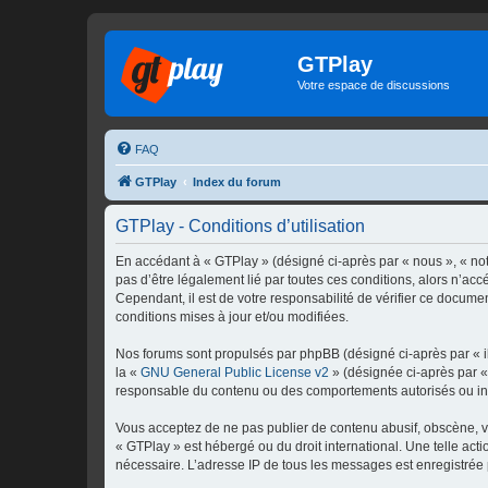
GTPlay
Votre espace de discussions
FAQ
GTPlay
Index du forum
GTPlay - Conditions d’utilisation
En accédant à « GTPlay » (désigné ci-après par « nous », « notr
pas d’être légalement lié par toutes ces conditions, alors n’ac
Cependant, il est de votre responsabilité de vérifier ce documen
conditions mises à jour et/ou modifiées.
Nos forums sont propulsés par phpBB (désigné ci-après par « il
la «
GNU General Public License v2
» (désignée ci-après par 
responsable du contenu ou des comportements autorisés ou inter
Vous acceptez de ne pas publier de contenu abusif, obscène, vul
« GTPlay » est hébergé ou du droit international. Une telle act
nécessaire. L’adresse IP de tous les messages est enregistrée p