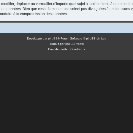
modifier, déplacer ou verrouiller n’importe quel sujet à tout moment, à notre seule
 de données. Bien que ces informations ne soient pas divulguées à un tiers sans v
t conduire à la compromission des données.
Développé par
phpBB
® Forum Software © phpBB Limited
Traduit par
phpBB-fr.com
Confidentialité
|
Conditions