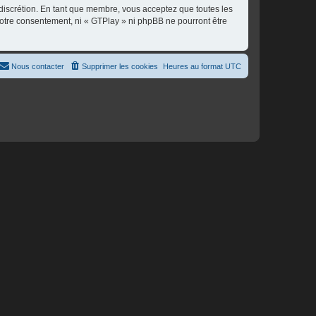
 discrétion. En tant que membre, vous acceptez que toutes les
otre consentement, ni « GTPlay » ni phpBB ne pourront être
Nous contacter
Supprimer les cookies
Heures au format
UTC