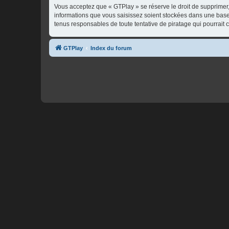
Vous acceptez que « GTPlay » se réserve le droit de supprimer, 
informations que vous saisissez soient stockées dans une base
tenus responsables de toute tentative de piratage qui pourrai
GTPlay
Index du forum