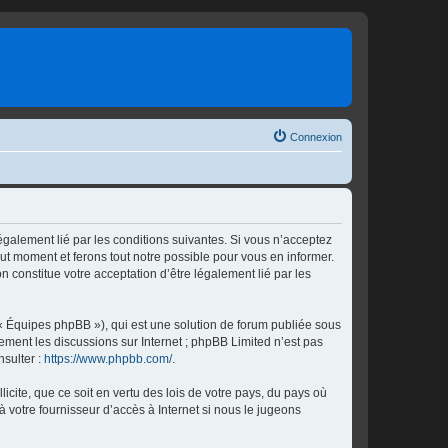
Connexion
également lié par les conditions suivantes. Si vous n’acceptez
out moment et ferons tout notre possible pour vous en informer.
n constitue votre acceptation d’être légalement lié par les
 « Équipes phpBB »), qui est une solution de forum publiée sous
uement les discussions sur Internet ; phpBB Limited n’est pas
nsulter :
https://www.phpbb.com/
.
icite, que ce soit en vertu des lois de votre pays, du pays où
à votre fournisseur d’accès à Internet si nous le jugeons