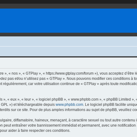
e », « nos », « GTPlay », « https://www.gtplay.com/forum »), vous acceptez d’être l
cédez pas et/ou n’utilisez pas « GTPlay ». Nous pouvons modifier ces conditions à t
t régulièrement, car votre utilisation continue de « GTPlay » après toute modificatio
s », « eux », « leur », « logiciel phpBB », « www.phpbb.com », « phpBB Limited »,
« GPL ») et téléchargeable depuis
www.phpbb.com
. Le logiciel phpBB facilite uniq
dits sur ce site. Pour de plus amples informations au sujet de phpBB, veuillez co
gaire, diffamatoire, haineux, menaçant, à caractère sexuel ou tout autre contenu ill
ion peut entraîner votre bannissement immédiat et permanent, avec une notification 
our aider à faire respecter ces conditions.