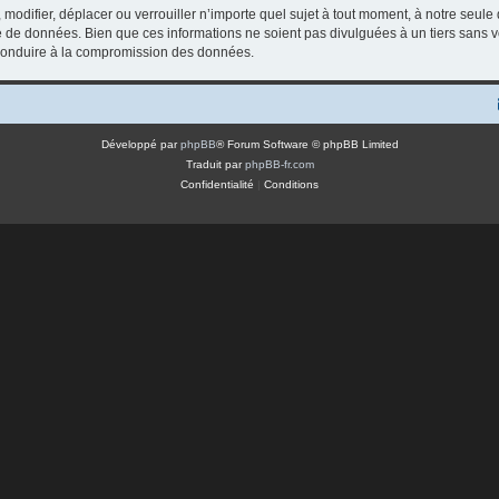
modifier, déplacer ou verrouiller n’importe quel sujet à tout moment, à notre seule
 de données. Bien que ces informations ne soient pas divulguées à un tiers sans v
t conduire à la compromission des données.
Développé par
phpBB
® Forum Software © phpBB Limited
Traduit par
phpBB-fr.com
Confidentialité
|
Conditions