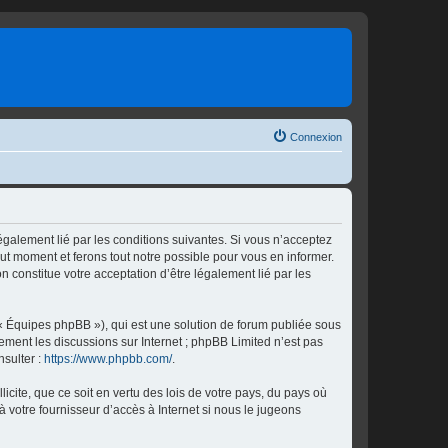
Connexion
également lié par les conditions suivantes. Si vous n’acceptez
out moment et ferons tout notre possible pour vous en informer.
n constitue votre acceptation d’être légalement lié par les
 « Équipes phpBB »), qui est une solution de forum publiée sous
uement les discussions sur Internet ; phpBB Limited n’est pas
nsulter :
https://www.phpbb.com/
.
icite, que ce soit en vertu des lois de votre pays, du pays où
à votre fournisseur d’accès à Internet si nous le jugeons