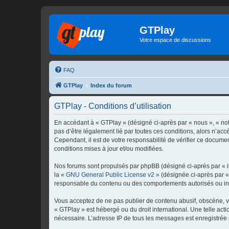
GTPlay
Votre espace de discussions
FAQ
GTPlay
Index du forum
GTPlay - Conditions d’utilisation
En accédant à « GTPlay » (désigné ci-après par « nous », « notr
pas d’être légalement lié par toutes ces conditions, alors n’ac
Cependant, il est de votre responsabilité de vérifier ce documen
conditions mises à jour et/ou modifiées.
Nos forums sont propulsés par phpBB (désigné ci-après par « il
la «
GNU General Public License v2
» (désignée ci-après par 
responsable du contenu ou des comportements autorisés ou inter
Vous acceptez de ne pas publier de contenu abusif, obscène, vul
« GTPlay » est hébergé ou du droit international. Une telle act
nécessaire. L’adresse IP de tous les messages est enregistrée p