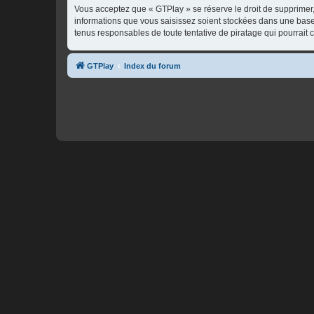
Vous acceptez que « GTPlay » se réserve le droit de supprimer, 
informations que vous saisissez soient stockées dans une base
tenus responsables de toute tentative de piratage qui pourrai
GTPlay
Index du forum