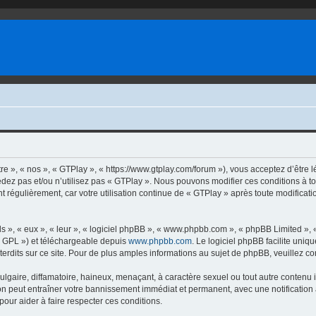
e », « nos », « GTPlay », « https://www.gtplay.com/forum »), vous acceptez d’être l
cédez pas et/ou n’utilisez pas « GTPlay ». Nous pouvons modifier ces conditions à t
t régulièrement, car votre utilisation continue de « GTPlay » après toute modificatio
s », « eux », « leur », « logiciel phpBB », « www.phpbb.com », « phpBB Limited »,
« GPL ») et téléchargeable depuis
www.phpbb.com
. Le logiciel phpBB facilite uniq
dits sur ce site. Pour de plus amples informations au sujet de phpBB, veuillez co
gaire, diffamatoire, haineux, menaçant, à caractère sexuel ou tout autre contenu ill
ion peut entraîner votre bannissement immédiat et permanent, avec une notification 
our aider à faire respecter ces conditions.