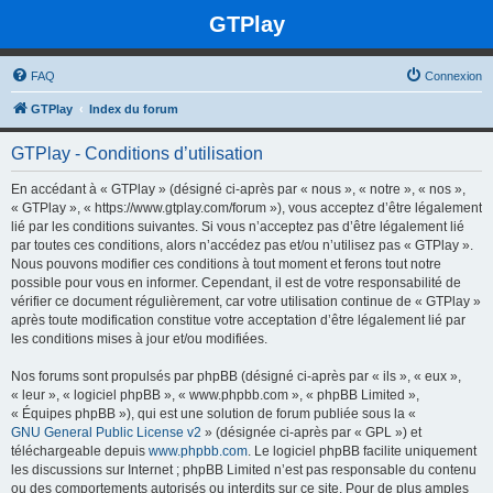
GTPlay
FAQ
Connexion
GTPlay
Index du forum
GTPlay - Conditions d’utilisation
En accédant à « GTPlay » (désigné ci-après par « nous », « notre », « nos »,
« GTPlay », « https://www.gtplay.com/forum »), vous acceptez d’être légalement
lié par les conditions suivantes. Si vous n’acceptez pas d’être légalement lié
par toutes ces conditions, alors n’accédez pas et/ou n’utilisez pas « GTPlay ».
Nous pouvons modifier ces conditions à tout moment et ferons tout notre
possible pour vous en informer. Cependant, il est de votre responsabilité de
vérifier ce document régulièrement, car votre utilisation continue de « GTPlay »
après toute modification constitue votre acceptation d’être légalement lié par
les conditions mises à jour et/ou modifiées.
Nos forums sont propulsés par phpBB (désigné ci-après par « ils », « eux »,
« leur », « logiciel phpBB », « www.phpbb.com », « phpBB Limited »,
« Équipes phpBB »), qui est une solution de forum publiée sous la «
GNU General Public License v2
» (désignée ci-après par « GPL ») et
téléchargeable depuis
www.phpbb.com
. Le logiciel phpBB facilite uniquement
les discussions sur Internet ; phpBB Limited n’est pas responsable du contenu
ou des comportements autorisés ou interdits sur ce site. Pour de plus amples