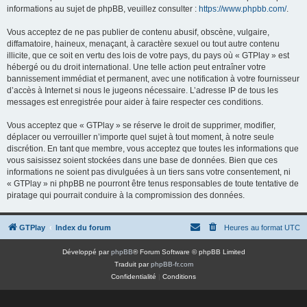
informations au sujet de phpBB, veuillez consulter :
https://www.phpbb.com/
.
Vous acceptez de ne pas publier de contenu abusif, obscène, vulgaire,
diffamatoire, haineux, menaçant, à caractère sexuel ou tout autre contenu
illicite, que ce soit en vertu des lois de votre pays, du pays où « GTPlay » est
hébergé ou du droit international. Une telle action peut entraîner votre
bannissement immédiat et permanent, avec une notification à votre fournisseur
d’accès à Internet si nous le jugeons nécessaire. L’adresse IP de tous les
messages est enregistrée pour aider à faire respecter ces conditions.
Vous acceptez que « GTPlay » se réserve le droit de supprimer, modifier,
déplacer ou verrouiller n’importe quel sujet à tout moment, à notre seule
discrétion. En tant que membre, vous acceptez que toutes les informations que
vous saisissez soient stockées dans une base de données. Bien que ces
informations ne soient pas divulguées à un tiers sans votre consentement, ni
« GTPlay » ni phpBB ne pourront être tenus responsables de toute tentative de
piratage qui pourrait conduire à la compromission des données.
GTPlay
Index du forum
Heures au format
UTC
Développé par
phpBB
® Forum Software © phpBB Limited
Traduit par
phpBB-fr.com
Confidentialité
|
Conditions