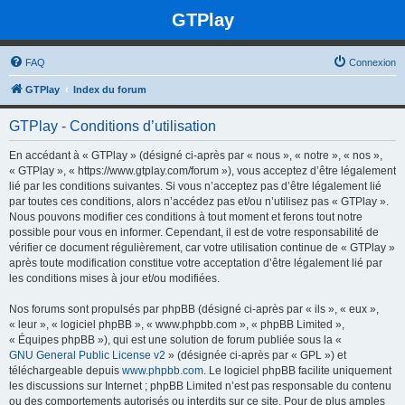
GTPlay
FAQ
Connexion
GTPlay
Index du forum
GTPlay - Conditions d’utilisation
En accédant à « GTPlay » (désigné ci-après par « nous », « notre », « nos »,
« GTPlay », « https://www.gtplay.com/forum »), vous acceptez d’être légalement
lié par les conditions suivantes. Si vous n’acceptez pas d’être légalement lié
par toutes ces conditions, alors n’accédez pas et/ou n’utilisez pas « GTPlay ».
Nous pouvons modifier ces conditions à tout moment et ferons tout notre
possible pour vous en informer. Cependant, il est de votre responsabilité de
vérifier ce document régulièrement, car votre utilisation continue de « GTPlay »
après toute modification constitue votre acceptation d’être légalement lié par
les conditions mises à jour et/ou modifiées.
Nos forums sont propulsés par phpBB (désigné ci-après par « ils », « eux »,
« leur », « logiciel phpBB », « www.phpbb.com », « phpBB Limited »,
« Équipes phpBB »), qui est une solution de forum publiée sous la «
GNU General Public License v2
» (désignée ci-après par « GPL ») et
téléchargeable depuis
www.phpbb.com
. Le logiciel phpBB facilite uniquement
les discussions sur Internet ; phpBB Limited n’est pas responsable du contenu
ou des comportements autorisés ou interdits sur ce site. Pour de plus amples