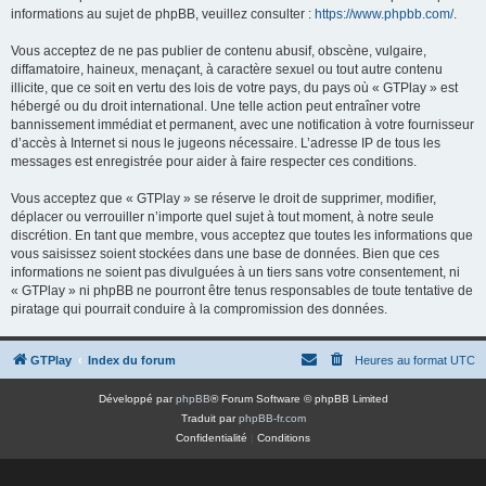
informations au sujet de phpBB, veuillez consulter :
https://www.phpbb.com/
.
Vous acceptez de ne pas publier de contenu abusif, obscène, vulgaire,
diffamatoire, haineux, menaçant, à caractère sexuel ou tout autre contenu
illicite, que ce soit en vertu des lois de votre pays, du pays où « GTPlay » est
hébergé ou du droit international. Une telle action peut entraîner votre
bannissement immédiat et permanent, avec une notification à votre fournisseur
d’accès à Internet si nous le jugeons nécessaire. L’adresse IP de tous les
messages est enregistrée pour aider à faire respecter ces conditions.
Vous acceptez que « GTPlay » se réserve le droit de supprimer, modifier,
déplacer ou verrouiller n’importe quel sujet à tout moment, à notre seule
discrétion. En tant que membre, vous acceptez que toutes les informations que
vous saisissez soient stockées dans une base de données. Bien que ces
informations ne soient pas divulguées à un tiers sans votre consentement, ni
« GTPlay » ni phpBB ne pourront être tenus responsables de toute tentative de
piratage qui pourrait conduire à la compromission des données.
GTPlay
Index du forum
Heures au format
UTC
Développé par
phpBB
® Forum Software © phpBB Limited
Traduit par
phpBB-fr.com
Confidentialité
|
Conditions