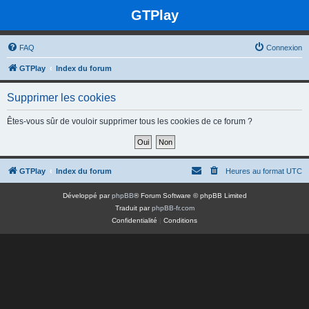
GTPlay
FAQ
Connexion
GTPlay
Index du forum
Supprimer les cookies
Êtes-vous sûr de vouloir supprimer tous les cookies de ce forum ?
GTPlay
Index du forum
Heures au format
UTC
Développé par
phpBB
® Forum Software © phpBB Limited
Traduit par
phpBB-fr.com
Confidentialité
|
Conditions