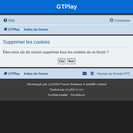
GTPlay
FAQ
Connexion
GTPlay
Index du forum
Supprimer les cookies
Êtes-vous sûr de vouloir supprimer tous les cookies de ce forum ?
GTPlay
Index du forum
Heures au format
UTC
Développé par
phpBB
® Forum Software © phpBB Limited
Traduit par
phpBB-fr.com
Confidentialité
|
Conditions