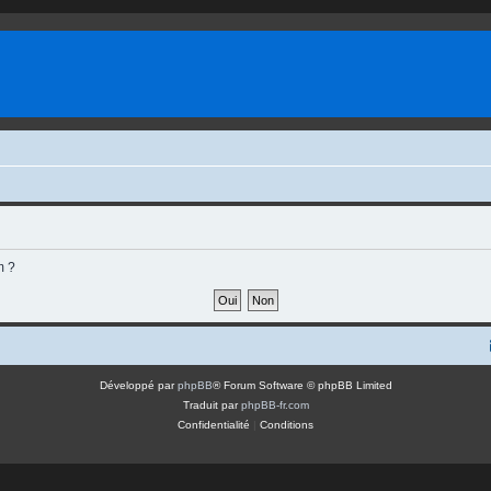
m ?
Développé par
phpBB
® Forum Software © phpBB Limited
Traduit par
phpBB-fr.com
Confidentialité
|
Conditions