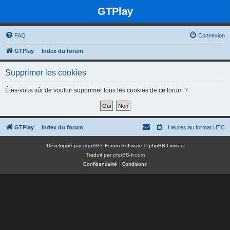
GTPlay
FAQ
Connexion
GTPlay
Index du forum
Supprimer les cookies
Êtes-vous sûr de vouloir supprimer tous les cookies de ce forum ?
GTPlay
Index du forum
Heures au format
UTC
Développé par
phpBB
® Forum Software © phpBB Limited
Traduit par
phpBB-fr.com
Confidentialité
|
Conditions