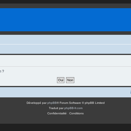
m ?
Développé par
phpBB
® Forum Software © phpBB Limited
Traduit par
phpBB-fr.com
Confidentialité
|
Conditions