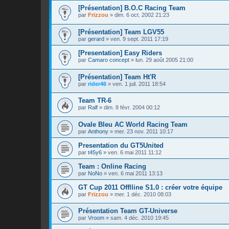
[Présentation] B.O.C Racing Team
par
Frizzou
»
dim. 6 oct. 2002 21:23
[Présentation] Team LGV55
par
gerard
»
ven. 9 sept. 2011 17:19
[Presentation] Easy Riders
par
Camaro concept
»
lun. 29 août 2005 21:00
[Présentation] Team Ht'R
par
rider46
»
ven. 1 juil. 2011 18:54
Team TR-6
par
Ralf
»
dim. 8 févr. 2004 00:12
Ovale Bleu AC World Racing Team
par
Anthony
»
mer. 23 nov. 2011 10:17
Presentation du GT5United
par
t45y6
»
ven. 6 mai 2011 11:12
Team : Online Racing
par
NoNo
»
ven. 6 mai 2011 13:13
GT Cup 2011 Offlline S1.0 : créer votre équipe
par
Frizzou
»
mer. 1 déc. 2010 08:03
Présentation Team GT-Universe
par
Vroom
»
sam. 4 déc. 2010 19:45