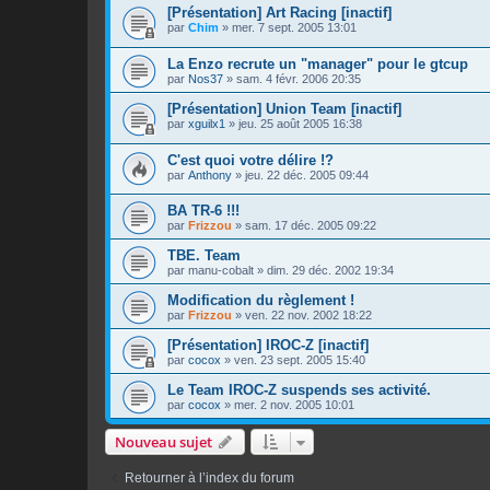
[Présentation] Art Racing [inactif]
par
Chim
»
mer. 7 sept. 2005 13:01
La Enzo recrute un "manager" pour le gtcup
par
Nos37
»
sam. 4 févr. 2006 20:35
[Présentation] Union Team [inactif]
par
xguilx1
»
jeu. 25 août 2005 16:38
C'est quoi votre délire !?
par
Anthony
»
jeu. 22 déc. 2005 09:44
BA TR-6 !!!
par
Frizzou
»
sam. 17 déc. 2005 09:22
TBE. Team
par
manu-cobalt
»
dim. 29 déc. 2002 19:34
Modification du règlement !
par
Frizzou
»
ven. 22 nov. 2002 18:22
[Présentation] IROC-Z [inactif]
par
cocox
»
ven. 23 sept. 2005 15:40
Le Team IROC-Z suspends ses activité.
par
cocox
»
mer. 2 nov. 2005 10:01
Nouveau sujet
Retourner à l’index du forum