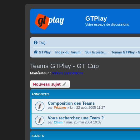
GTPlay
Votre espace de discussions
FAQ
GTPlay
Index du forum
Sur la piste...
Teams GTPlay - 
Teams GTPlay - GT Cup
Modérateur :
Admins compétitions
Nouveau sujet
ANNONCES
Composition des Teams
par
Frizzou
»
lun. 22 août 2005 11:27
Vous recherchez une Team ?
par
Chim
»
mar. 25 mai 2004 19:37
SUJETS