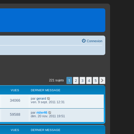
Connexion
1
2
3
4
5
Suivante
221 sujets
VUES
DERNIER MESSAGE
D
par
gerard
V
34066
e
ven. 9 sept. 2011 12:31
r
u
n
D
par
rider46
i
V
59588
e
e
dim. 20 nov. 2011 19:51
e
r
r
u
n
s
m
i
e
e
e
VUES
DERNIER MESSAGE
s
r