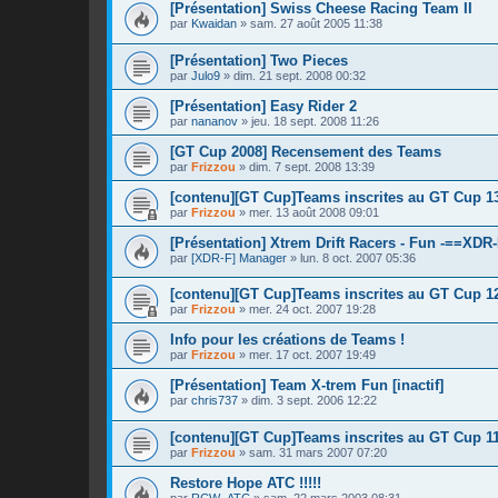
[Présentation] Swiss Cheese Racing Team II
par
Kwaidan
»
sam. 27 août 2005 11:38
[Présentation] Two Pieces
par
Julo9
»
dim. 21 sept. 2008 00:32
[Présentation] Easy Rider 2
par
nananov
»
jeu. 18 sept. 2008 11:26
[GT Cup 2008] Recensement des Teams
par
Frizzou
»
dim. 7 sept. 2008 13:39
[contenu][GT Cup]Teams inscrites au GT Cup 1
par
Frizzou
»
mer. 13 août 2008 09:01
[Présentation] Xtrem Drift Racers - Fun -==XDR
par
[XDR-F] Manager
»
lun. 8 oct. 2007 05:36
[contenu][GT Cup]Teams inscrites au GT Cup 1
par
Frizzou
»
mer. 24 oct. 2007 19:28
Info pour les créations de Teams !
par
Frizzou
»
mer. 17 oct. 2007 19:49
[Présentation] Team X-trem Fun [inactif]
par
chris737
»
dim. 3 sept. 2006 12:22
[contenu][GT Cup]Teams inscrites au GT Cup 1
par
Frizzou
»
sam. 31 mars 2007 07:20
Restore Hope ATC !!!!!
par
RCW_ATC
»
sam. 22 mars 2003 08:31