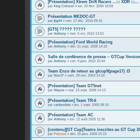
[Présentation] Xtrem Drift Racers ...::: XDR :::...
par
King Crimson
»
lun. 20 févr. 2006 18:59
Présentation MEDOC-GT
par
jbg44
»
ven. 17 déc. 2010 09:16
[GT5] ????? ?????
par
Anthony
»
mer. 6 oct. 2010 13:52
[Présentation] Ford World Racing
par
Anthony
»
dim. 21 sept. 2008 14:18
Salle de conférence de presse ~ GTCup Version
par
Anthony
»
ven. 8 janv. 2010 15:44
Team Enzo de retour au gtcup9(page17) :D
par
Nos37
»
sam. 29 nov. 2003 14:20
[Présentation] Team GT5net
par
Wayne
»
mar. 23 sept. 2008 14:13
[Présentation] Team TR-6
par
cariboufute
»
jeu. 1 sept. 2005 08:10
[Présentation] Team AC
par
Anthony
»
lun. 22 août 2005 11:36
[contenu][GT Cup]Teams inscrites au GT Cup 2
par
Frizzou
»
dim. 25 janv. 2009 15:15