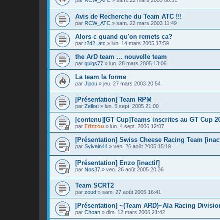
Avis de Recherche du Team ATC !!!
par
RCW_ATC
»
sam. 22 mars 2003 11:49
Alors c quand qu'on remets ca?
par
r2d2_atc
»
lun. 14 mars 2005 17:59
the ArD team ... nouvelle team
par
guigs77
»
lun. 28 mars 2005 13:06
La team la forme
par
Jipou
»
jeu. 27 mars 2003 20:54
[Présentation] Team RPM
par
Zellou
»
lun. 5 sept. 2005 21:00
[contenu][GT Cup]Teams inscrites au GT Cup 2
par
Frizzou
»
lun. 4 sept. 2006 12:07
[Présentation] Swiss Cheese Racing Team [inact
par
Sylvain44
»
ven. 26 août 2005 15:19
[Présentation] Enzo [inactif]
par
Nos37
»
ven. 26 août 2005 20:36
Team SCRT2
par
zoud
»
sam. 27 août 2005 16:41
[Présentation] ~(Team ARD)~Ala Racing Division
par
Choan
»
dim. 12 mars 2006 21:42