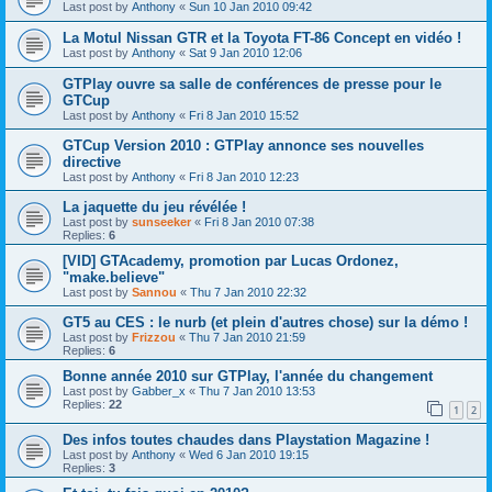
Last post by
Anthony
«
Sun 10 Jan 2010 09:42
La Motul Nissan GTR et la Toyota FT-86 Concept en vidéo !
Last post by
Anthony
«
Sat 9 Jan 2010 12:06
GTPlay ouvre sa salle de conférences de presse pour le
GTCup
Last post by
Anthony
«
Fri 8 Jan 2010 15:52
GTCup Version 2010 : GTPlay annonce ses nouvelles
directive
Last post by
Anthony
«
Fri 8 Jan 2010 12:23
La jaquette du jeu révélée !
Last post by
sunseeker
«
Fri 8 Jan 2010 07:38
Replies:
6
[VID] GTAcademy, promotion par Lucas Ordonez,
"make.believe"
Last post by
Sannou
«
Thu 7 Jan 2010 22:32
GT5 au CES : le nurb (et plein d'autres chose) sur la démo !
Last post by
Frizzou
«
Thu 7 Jan 2010 21:59
Replies:
6
Bonne année 2010 sur GTPlay, l'année du changement
Last post by
Gabber_x
«
Thu 7 Jan 2010 13:53
Replies:
22
1
2
Des infos toutes chaudes dans Playstation Magazine !
Last post by
Anthony
«
Wed 6 Jan 2010 19:15
Replies:
3