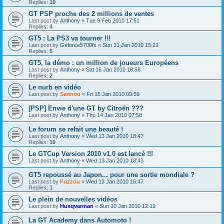
Replies:
10
GT PSP proche des 2 millions de ventes
Last post by
Anthony
«
Tue 9 Feb 2010 17:51
Replies:
4
GT5 : La PS3 va tourner !!!
Last post by
Geforce5700fx
«
Sun 31 Jan 2010 15:21
Replies:
5
GT5, la démo : un million de joueurs Européens
Last post by
Anthony
«
Sat 16 Jan 2010 18:58
Replies:
2
Le nurb en vidéo
Last post by
Sannou
«
Fri 15 Jan 2010 09:59
[PSP] Envie d'une GT by Citroën ???
Last post by
Anthony
«
Thu 14 Jan 2010 07:58
Le forum se refait une beauté !
Last post by
Anthony
«
Wed 13 Jan 2010 18:47
Replies:
10
Le GTCup Version 2010 v1.0 est lancé !!!
Last post by
Anthony
«
Wed 13 Jan 2010 18:43
GT5 repoussé au Japon... pour une sortie mondiale ?
Last post by
Frizzou
«
Wed 13 Jan 2010 16:47
Replies:
1
Le plein de nouvelles vidéos
Last post by
Husqvarman
«
Sun 10 Jan 2010 12:19
La GT Academy dans Automoto !