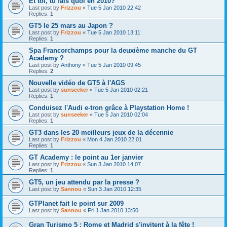
Et toi, tu fais quoi en 2010?
Last post by
Frizzou
«
Tue 5 Jan 2010 22:42
Replies:
1
GT5 le 25 mars au Japon ?
Last post by
Frizzou
«
Tue 5 Jan 2010 13:11
Replies:
1
Spa Francorchamps pour la deuxième manche du GT
Academy ?
Last post by
Anthony
«
Tue 5 Jan 2010 09:45
Replies:
2
Nouvelle vidéo de GT5 à l'AGS
Last post by
sunseeker
«
Tue 5 Jan 2010 02:21
Replies:
1
Conduisez l'Audi e-tron grâce à Playstation Home !
Last post by
sunseeker
«
Tue 5 Jan 2010 02:04
Replies:
1
GT3 dans les 20 meilleurs jeux de la décennie
Last post by
Frizzou
«
Mon 4 Jan 2010 22:01
Replies:
1
GT Academy : le point au 1er janvier
Last post by
Frizzou
«
Sun 3 Jan 2010 14:07
Replies:
1
GT5, un jeu attendu par la presse ?
Last post by
Sannou
«
Sun 3 Jan 2010 12:35
GTPlanet fait le point sur 2009
Last post by
Sannou
«
Fri 1 Jan 2010 13:50
Gran Turismo 5 : Rome et Madrid s'invitent à la fête !