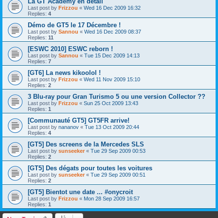
La GT Academy en détail
Last post by
Frizzou
«
Wed 16 Dec 2009 16:32
Replies:
4
Démo de GT5 le 17 Décembre !
Last post by
Sannou
«
Wed 16 Dec 2009 08:37
Replies:
11
[ESWC 2010] ESWC reborn !
Last post by
Sannou
«
Tue 15 Dec 2009 14:13
Replies:
7
[GT6] La news kikoolol !
Last post by
Frizzou
«
Wed 11 Nov 2009 15:10
Replies:
2
3 Blu-ray pour Gran Turismo 5 ou une version Collector ??
Last post by
Frizzou
«
Sun 25 Oct 2009 13:43
Replies:
1
[Communauté GT5] GT5FR arrive!
Last post by
nananov
«
Tue 13 Oct 2009 20:44
Replies:
4
[GT5] Des screens de la Mercedes SLS
Last post by
sunseeker
«
Tue 29 Sep 2009 00:53
Replies:
2
[GT5] Des dégats pour toutes les voitures
Last post by
sunseeker
«
Tue 29 Sep 2009 00:51
Replies:
2
[GT5] Bientot une date ... #onycroit
Last post by
Frizzou
«
Mon 28 Sep 2009 16:57
Replies:
1