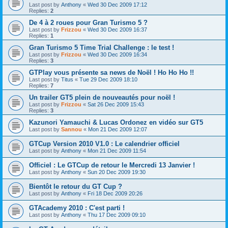
Last post by
Anthony
«
Wed 30 Dec 2009 17:12
Replies:
2
De 4 à 2 roues pour Gran Turismo 5 ?
Last post by
Frizzou
«
Wed 30 Dec 2009 16:37
Replies:
1
Gran Turismo 5 Time Trial Challenge : le test !
Last post by
Frizzou
«
Wed 30 Dec 2009 16:34
Replies:
3
GTPlay vous présente sa news de Noël ! Ho Ho Ho !!
Last post by
Titus
«
Tue 29 Dec 2009 18:10
Replies:
7
Un trailer GT5 plein de nouveautés pour noël !
Last post by
Frizzou
«
Sat 26 Dec 2009 15:43
Replies:
3
Kazunori Yamauchi & Lucas Ordonez en vidéo sur GT5
Last post by
Sannou
«
Mon 21 Dec 2009 12:07
GTCup Version 2010 V1.0 : Le calendrier officiel
Last post by
Anthony
«
Mon 21 Dec 2009 11:54
Officiel : Le GTCup de retour le Mercredi 13 Janvier !
Last post by
Anthony
«
Sun 20 Dec 2009 19:30
Bientôt le retour du GT Cup ?
Last post by
Anthony
«
Fri 18 Dec 2009 20:26
GTAcademy 2010 : C'est parti !
Last post by
Anthony
«
Thu 17 Dec 2009 09:10