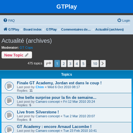
GTPlay
FAQ
Login
GTPlay
Board index
GTPlay
Commentaires de news
Actualité (archives)
Actualité (archives)
Moderator:
GT Cops
New Topic
Page
1
of
10
1
2
3
4
5
10
Next
475 topics
…
Topics
Finale GT Academy, Jordan est dans le coup !
Last post by
Chim
«
Wed 6 Oct 2010 08:17
Replies:
11
Une belle surprise pour la fin de semaine...
Last post by
Camaro concept
«
Fri 12 Mar 2010 20:24
Replies:
5
Live from Silverstone !
Last post by
Camaro concept
«
Tue 2 Mar 2010 20:07
Replies:
8
GT Academy : encore Arnaud Lacombe !
Last post by
Camaro concept
«
Tue 23 Feb 2010 10:41