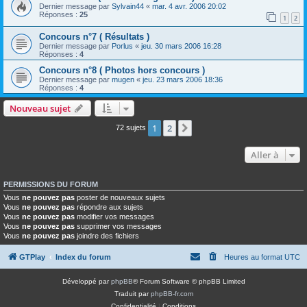
Dernier message par
Sylvain44
«
mar. 4 avr. 2006 20:02
Réponses :
25
1
2
Concours n°7 ( Résultats )
Dernier message par
Porlus
«
jeu. 30 mars 2006 16:28
Réponses :
4
Concours n°8 ( Photos hors concours )
Dernier message par
mugen
«
jeu. 23 mars 2006 18:36
Réponses :
4
Nouveau sujet
1
2
Suivante
72 sujets
Aller à
PERMISSIONS DU FORUM
Vous
ne pouvez pas
poster de nouveaux sujets
Vous
ne pouvez pas
répondre aux sujets
Vous
ne pouvez pas
modifier vos messages
Vous
ne pouvez pas
supprimer vos messages
Vous
ne pouvez pas
joindre des fichiers
GTPlay
Index du forum
Heures au format
UTC
Développé par
phpBB
® Forum Software © phpBB Limited
Traduit par
phpBB-fr.com
Confidentialité
|
Conditions