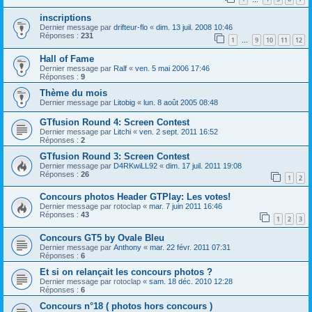
inscriptions
Dernier message par
drifteur-flo
«
dim. 13 juil. 2008 10:46
Réponses :
231
1
9
10
11
12
…
Hall of Fame
Dernier message par
Ralf
«
ven. 5 mai 2006 17:46
Réponses :
9
Thème du mois
Dernier message par
Litobig
«
lun. 8 août 2005 08:48
GTfusion Round 4: Screen Contest
Dernier message par
Litchi
«
ven. 2 sept. 2011 16:52
Réponses :
2
GTfusion Round 3: Screen Contest
Dernier message par
D4RKwiLL92
«
dim. 17 juil. 2011 19:08
Réponses :
26
1
2
Concours photos Header GTPlay: Les votes!
Dernier message par
rotoclap
«
mar. 7 juin 2011 16:46
Réponses :
43
1
2
3
Concours GT5 by Ovale Bleu
Dernier message par
Anthony
«
mar. 22 févr. 2011 07:31
Réponses :
6
Et si on relançait les concours photos ?
Dernier message par
rotoclap
«
sam. 18 déc. 2010 12:28
Réponses :
6
Concours n°18 ( photos hors concours )