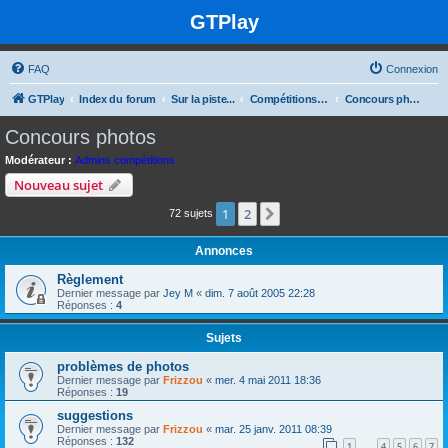
GTPlay
FAQ
Connexion
GTPlay
Index du forum
Sur la piste...
Compétitions Offline
Concours photos
Concours photos
Modérateur :
Admins compétitions
Nouveau sujet
1
2
Suivante
72 sujets
Annonces
Règlement
Dernier message par
Jey M
«
dim. 7 août 2005 22:28
Réponses :
4
Sujets
problèmes de photos
Dernier message par
Frizzou
«
mer. 4 mai 2011 18:36
Réponses :
19
suggestions
Dernier message par
Frizzou
«
mar. 25 janv. 2011 08:39
Réponses :
132
1
4
5
6
7
…