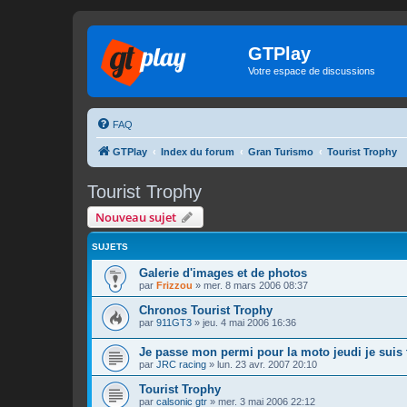
GTPlay
Votre espace de discussions
FAQ
GTPlay
Index du forum
Gran Turismo
Tourist Trophy
Tourist Trophy
Nouveau sujet
SUJETS
Galerie d'images et de photos
par
Frizzou
»
mer. 8 mars 2006 08:37
Chronos Tourist Trophy
par
911GT3
»
jeu. 4 mai 2006 16:36
Je passe mon permi pour la moto jeudi je suis 
par
JRC racing
»
lun. 23 avr. 2007 20:10
Tourist Trophy
par
calsonic gtr
»
mer. 3 mai 2006 22:12