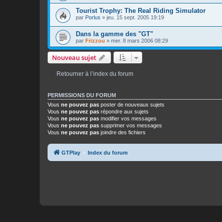
Tourist Trophy: The Real Riding Simulator
par
Porlus
»
jeu. 15 sept. 2005 19:19
Dans la gamme des "GT"
par
Frizzou
»
mer. 8 mars 2006 08:29
Nouveau sujet
Retourner à l’index du forum
PERMISSIONS DU FORUM
Vous
ne pouvez pas
poster de nouveaux sujets
Vous
ne pouvez pas
répondre aux sujets
Vous
ne pouvez pas
modifier vos messages
Vous
ne pouvez pas
supprimer vos messages
Vous
ne pouvez pas
joindre des fichiers
GTPlay
Index du forum