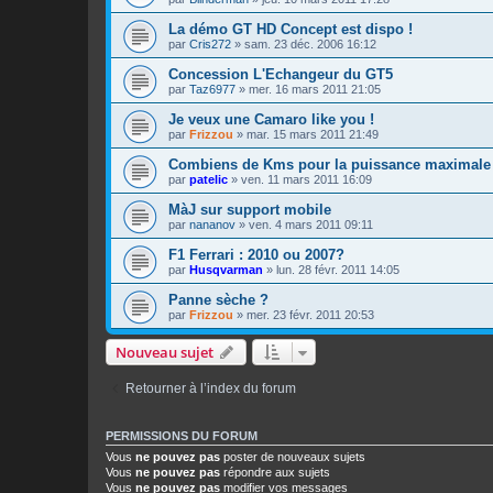
La démo GT HD Concept est dispo !
par
Cris272
»
sam. 23 déc. 2006 16:12
Concession L'Echangeur du GT5
par
Taz6977
»
mer. 16 mars 2011 21:05
Je veux une Camaro like you !
par
Frizzou
»
mar. 15 mars 2011 21:49
Combiens de Kms pour la puissance maximale
par
patelic
»
ven. 11 mars 2011 16:09
MàJ sur support mobile
par
nananov
»
ven. 4 mars 2011 09:11
F1 Ferrari : 2010 ou 2007?
par
Husqvarman
»
lun. 28 févr. 2011 14:05
Panne sèche ?
par
Frizzou
»
mer. 23 févr. 2011 20:53
Nouveau sujet
Retourner à l’index du forum
PERMISSIONS DU FORUM
Vous
ne pouvez pas
poster de nouveaux sujets
Vous
ne pouvez pas
répondre aux sujets
Vous
ne pouvez pas
modifier vos messages