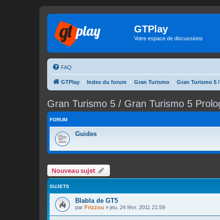
GTPlay
Votre espace de discussions
FAQ
GTPlay
Index du forum
Gran Turismo
Gran Turismo 5 
Gran Turismo 5 / Gran Turismo 5 Prol
FORUM
Guides
Nouveau sujet
SUJETS
Blabla de GT5
par
Frizzou
»
jeu. 24 févr. 2011 21:59