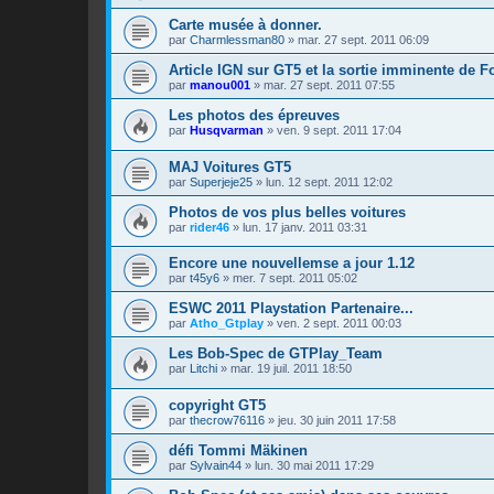
Carte musée à donner.
par
Charmlessman80
»
mar. 27 sept. 2011 06:09
Article IGN sur GT5 et la sortie imminente de F
par
manou001
»
mar. 27 sept. 2011 07:55
Les photos des épreuves
par
Husqvarman
»
ven. 9 sept. 2011 17:04
MAJ Voitures GT5
par
Superjeje25
»
lun. 12 sept. 2011 12:02
Photos de vos plus belles voitures
par
rider46
»
lun. 17 janv. 2011 03:31
Encore une nouvellemse a jour 1.12
par
t45y6
»
mer. 7 sept. 2011 05:02
ESWC 2011 Playstation Partenaire...
par
Atho_Gtplay
»
ven. 2 sept. 2011 00:03
Les Bob-Spec de GTPlay_Team
par
Litchi
»
mar. 19 juil. 2011 18:50
copyright GT5
par
thecrow76116
»
jeu. 30 juin 2011 17:58
défi Tommi Mäkinen
par
Sylvain44
»
lun. 30 mai 2011 17:29