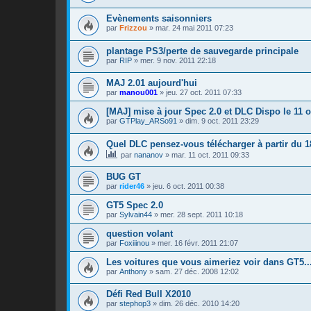
Evènements saisonniers
par
Frizzou
»
mar. 24 mai 2011 07:23
plantage PS3/perte de sauvegarde principale
par
RIP
»
mer. 9 nov. 2011 22:18
MAJ 2.01 aujourd'hui
par
manou001
»
jeu. 27 oct. 2011 07:33
[MAJ] mise à jour Spec 2.0 et DLC Dispo le 11 o
par
GTPlay_ARSo91
»
dim. 9 oct. 2011 23:29
Quel DLC pensez-vous télécharger à partir du 1
par
nananov
»
mar. 11 oct. 2011 09:33
BUG GT
par
rider46
»
jeu. 6 oct. 2011 00:38
GT5 Spec 2.0
par
Sylvain44
»
mer. 28 sept. 2011 10:18
question volant
par
Foxiiinou
»
mer. 16 févr. 2011 21:07
Les voitures que vous aimeriez voir dans GT5..
par
Anthony
»
sam. 27 déc. 2008 12:02
Défi Red Bull X2010
par
stephop3
»
dim. 26 déc. 2010 14:20