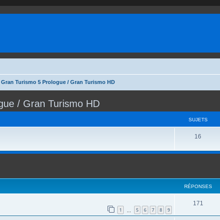
/ Gran Turismo 5 Prologue / Gran Turismo HD
ogue / Gran Turismo HD
SUJETS
S
16
u
j
e
RÉPONSES
t
s
R
171
1
5
6
7
8
9
…
é