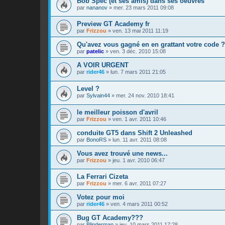
Bob Spec (et ses amis) dans ses oeuvres
par
nananov
»
mer. 23 mars 2011 09:08
Preview GT Academy fr
par
Frizzou
»
ven. 13 mai 2011 11:19
Qu'avez vous gagné en en grattant votre code ?
par
patelic
»
ven. 3 déc. 2010 15:08
A VOIR URGENT
par
rider46
»
lun. 7 mars 2011 21:05
Level ?
par
Sylvain44
»
mer. 24 nov. 2010 18:41
le meilleur poisson d'avril
par
Frizzou
»
ven. 1 avr. 2011 10:46
conduite GT5 dans Shift 2 Unleashed
par
BonoRS
»
lun. 11 avr. 2011 08:08
Vous avez trouvé une news...
par
Frizzou
»
jeu. 1 avr. 2010 06:47
La Ferrari Cizeta
par
Frizzou
»
mer. 6 avr. 2011 07:27
Votez pour moi
par
rider46
»
ven. 4 mars 2011 00:52
Bug GT Academy???
par
Blinderman
»
jeu. 10 mars 2011 17:28