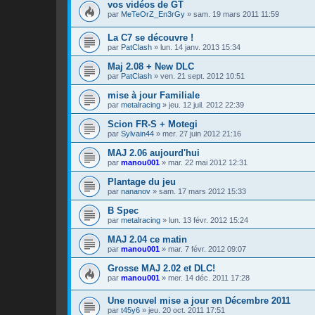
vos vidéos de GT
par
MeTeOrZ_En3rGy
»
sam. 19 mars 2011 11:59
La C7 se découvre !
par
PatClash
»
lun. 14 janv. 2013 15:34
Maj 2.08 + New DLC
par
PatClash
»
ven. 21 sept. 2012 10:51
mise à jour Familiale
par
metalracing
»
jeu. 12 juil. 2012 22:39
Scion FR-S + Motegi
par
Sylvain44
»
mer. 27 juin 2012 21:16
MAJ 2.06 aujourd'hui
par
manou001
»
mar. 22 mai 2012 12:31
Plantage du jeu
par
nananov
»
sam. 17 mars 2012 15:33
B Spec
par
metalracing
»
lun. 13 févr. 2012 15:24
MAJ 2.04 ce matin
par
manou001
»
mar. 7 févr. 2012 09:07
Grosse MAJ 2.02 et DLC!
par
manou001
»
mer. 14 déc. 2011 17:28
Une nouvel mise a jour en Décembre 2011
par
t45y6
»
jeu. 20 oct. 2011 17:51