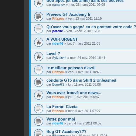
Bob Spec (et ses amis) dans ses oeuvres
par
nananov
»
mer. 23 mars 2011 09:08
Preview GT Academy fr
par
Frizzou
»
ven. 13 mai 2011 11:19
Qu'avez vous gagné en en grattant votre code ?
par
patelic
»
ven. 3 déc. 2010 15:08
A VOIR URGENT
par
rider46
»
lun. 7 mars 2011 21:05
Level ?
par
Sylvain44
»
mer. 24 nov. 2010 18:41
le meilleur poisson d'avril
par
Frizzou
»
ven. 1 avr. 2011 10:46
conduite GT5 dans Shift 2 Unleashed
par
BonoRS
»
lun. 11 avr. 2011 08:08
Vous avez trouvé une news...
par
Frizzou
»
jeu. 1 avr. 2010 06:47
La Ferrari Cizeta
par
Frizzou
»
mer. 6 avr. 2011 07:27
Votez pour moi
par
rider46
»
ven. 4 mars 2011 00:52
Bug GT Academy???
par
Blinderman
»
jeu. 10 mars 2011 17:28