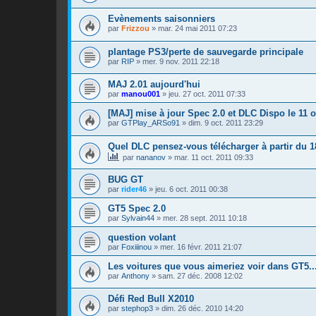
Evènements saisonniers
par
Frizzou
»
mar. 24 mai 2011 07:23
plantage PS3/perte de sauvegarde principale
par
RIP
»
mer. 9 nov. 2011 22:18
MAJ 2.01 aujourd'hui
par
manou001
»
jeu. 27 oct. 2011 07:33
[MAJ] mise à jour Spec 2.0 et DLC Dispo le 11 o
par
GTPlay_ARSo91
»
dim. 9 oct. 2011 23:29
Quel DLC pensez-vous télécharger à partir du 1
par
nananov
»
mar. 11 oct. 2011 09:33
BUG GT
par
rider46
»
jeu. 6 oct. 2011 00:38
GT5 Spec 2.0
par
Sylvain44
»
mer. 28 sept. 2011 10:18
question volant
par
Foxiiinou
»
mer. 16 févr. 2011 21:07
Les voitures que vous aimeriez voir dans GT5..
par
Anthony
»
sam. 27 déc. 2008 12:02
Défi Red Bull X2010
par
stephop3
»
dim. 26 déc. 2010 14:20