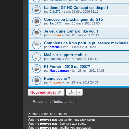
La démo GT HD Concept est dispo !
par
Cris272
»
sam. 23 déc. 2006 16:12
Concession L'Echangeur du GT5
par
Taz6977
»
mer. 16 mars 2011 21:05
Je veux une Camaro like you !
par
Frizzou
»
mar. 15 mars 2011 21:49
Combiens de Kms pour la puissance maximale
par
patelic
»
ven. 11 mars 2011 16:09
MàJ sur support mobile
par
nananov
»
ven. 4 mars 2011 09:11
F1 Ferrari : 2010 ou 2007?
par
Husqvarman
»
lun. 28 févr. 2011 14:05
Panne sèche ?
par
Frizzou
»
mer. 23 févr. 2011 20:53
Nouveau sujet
Retourner à l’index du forum
PERMISSIONS DU FORUM
Vous
ne pouvez pas
poster de nouveaux sujets
Vous
ne pouvez pas
répondre aux sujets
Vous
ne pouvez pas
modifier vos messages