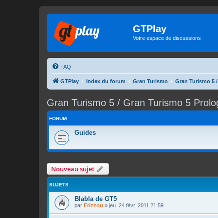
GTPlay
Votre espace de discussions
FAQ
GTPlay
Index du forum
Gran Turismo
Gran Turismo 5 
Gran Turismo 5 / Gran Turismo 5 Prol
FORUM
Guides
Nouveau sujet
SUJETS
Blabla de GT5
par
Frizzou
»
jeu. 24 févr. 2011 21:59