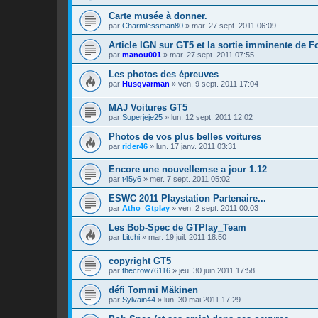
Carte musée à donner.
par
Charmlessman80
»
mar. 27 sept. 2011 06:09
Article IGN sur GT5 et la sortie imminente de F
par
manou001
»
mar. 27 sept. 2011 07:55
Les photos des épreuves
par
Husqvarman
»
ven. 9 sept. 2011 17:04
MAJ Voitures GT5
par
Superjeje25
»
lun. 12 sept. 2011 12:02
Photos de vos plus belles voitures
par
rider46
»
lun. 17 janv. 2011 03:31
Encore une nouvellemse a jour 1.12
par
t45y6
»
mer. 7 sept. 2011 05:02
ESWC 2011 Playstation Partenaire...
par
Atho_Gtplay
»
ven. 2 sept. 2011 00:03
Les Bob-Spec de GTPlay_Team
par
Litchi
»
mar. 19 juil. 2011 18:50
copyright GT5
par
thecrow76116
»
jeu. 30 juin 2011 17:58
défi Tommi Mäkinen
par
Sylvain44
»
lun. 30 mai 2011 17:29