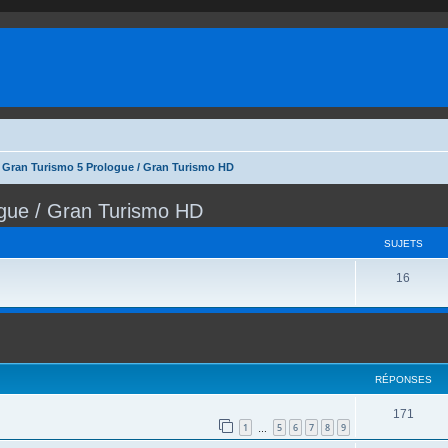
/ Gran Turismo 5 Prologue / Gran Turismo HD
ogue / Gran Turismo HD
SUJETS
S
16
u
j
e
RÉPONSES
t
s
R
171
1
5
6
7
8
9
…
é