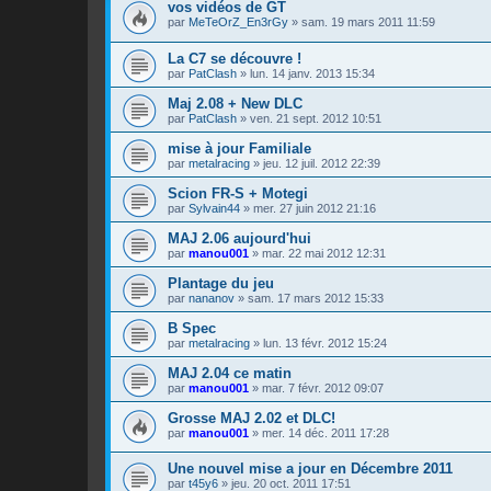
vos vidéos de GT
par
MeTeOrZ_En3rGy
»
sam. 19 mars 2011 11:59
La C7 se découvre !
par
PatClash
»
lun. 14 janv. 2013 15:34
Maj 2.08 + New DLC
par
PatClash
»
ven. 21 sept. 2012 10:51
mise à jour Familiale
par
metalracing
»
jeu. 12 juil. 2012 22:39
Scion FR-S + Motegi
par
Sylvain44
»
mer. 27 juin 2012 21:16
MAJ 2.06 aujourd'hui
par
manou001
»
mar. 22 mai 2012 12:31
Plantage du jeu
par
nananov
»
sam. 17 mars 2012 15:33
B Spec
par
metalracing
»
lun. 13 févr. 2012 15:24
MAJ 2.04 ce matin
par
manou001
»
mar. 7 févr. 2012 09:07
Grosse MAJ 2.02 et DLC!
par
manou001
»
mer. 14 déc. 2011 17:28
Une nouvel mise a jour en Décembre 2011
par
t45y6
»
jeu. 20 oct. 2011 17:51