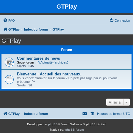
GTPlay
FAQ
Connexion
GTPlay
Index du forum
GTPlay
GTPlay
Forum
Commentaires de news
Sous-forum :
Actualité (archives)
Sujets :
545
Bienvenue ! Accueil des nouveaux...
Vous venez d'arriver sur le forum ? Un petit passage par ici pour vous
présenter ^^
Sujets :
96
Aller à
GTPlay
Index du forum
Heures au format
UTC
Développé par
phpBB
® Forum Software © phpBB Limited
Traduit par
phpBB-fr.com