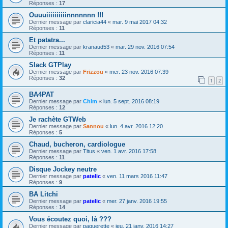
Réponses :
17
Ouuuiiiiiiiiiinnnnnnn !!!
Dernier message par
claricia44
«
mar. 9 mai 2017 04:32
Réponses :
11
Et patatra...
Dernier message par
kranaud53
«
mar. 29 nov. 2016 07:54
Réponses :
11
Slack GTPlay
Dernier message par
Frizzou
«
mer. 23 nov. 2016 07:39
Réponses :
32
1
2
BA4PAT
Dernier message par
Chim
«
lun. 5 sept. 2016 08:19
Réponses :
12
Je rachète GTWeb
Dernier message par
Sannou
«
lun. 4 avr. 2016 12:20
Réponses :
5
Chaud, bucheron, cardiologue
Dernier message par
Titus
«
ven. 1 avr. 2016 17:58
Réponses :
11
Disque Jockey neutre
Dernier message par
patelic
«
ven. 11 mars 2016 11:47
Réponses :
9
BA Litchi
Dernier message par
patelic
«
mer. 27 janv. 2016 19:55
Réponses :
14
Vous écoutez quoi, là ???
Dernier message par
paquerette
«
jeu. 21 janv. 2016 14:27