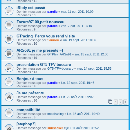
Réponses :
11
iSloty est passé
Dernier message par
patelic
«
mar. 11 oct. 2011 10:09
Réponses :
8
Zacura97100,petit nouveau
Dernier message par
patelic
«
ven. 7 oct. 2011 13:10
Réponses :
9
GTracing_Percy vous rend visite
Dernier message par
Sannou
«
lun. 19 sept. 2011 10:06
Réponses :
10
ARSo91 je me presente =)
Dernier message par
GTPlay_ARSo91
«
jeu. 15 sept. 2011 12:58
Réponses :
19
presentation GT5-TFV-buccaro
Dernier message par
GT5-TFV-buccaro
«
mer. 14 sept. 2011 15:53
Réponses :
13
Bonjour à tous
Dernier message par
patelic
«
lun. 12 sept. 2011 19:46
Réponses :
9
Je me présente
Dernier message par
patelic
«
lun. 22 août 2011 09:02
Réponses :
50
1
2
3
compatibilité
Dernier message par
metalracing
«
lun. 15 août 2011 19:40
Réponses :
5
[stephop3]
Dernier message par
sunseeker
«
jeu. 11 août 2011 08:52