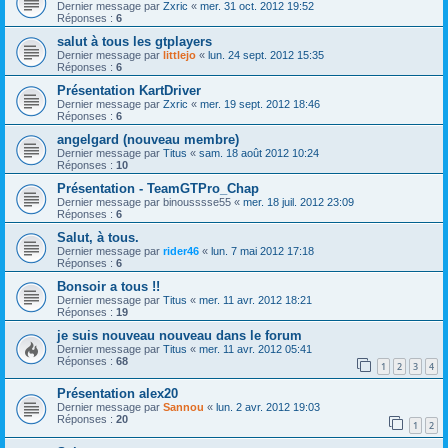
Dernier message par
Zxric
«
mer. 31 oct. 2012 19:52
Réponses :
6
salut à tous les gtplayers
Dernier message par
littlejo
«
lun. 24 sept. 2012 15:35
Réponses :
6
Présentation KartDriver
Dernier message par
Zxric
«
mer. 19 sept. 2012 18:46
Réponses :
6
angelgard (nouveau membre)
Dernier message par
Titus
«
sam. 18 août 2012 10:24
Réponses :
10
Présentation - TeamGTPro_Chap
Dernier message par
binousssse55
«
mer. 18 juil. 2012 23:09
Réponses :
6
Salut, à tous.
Dernier message par
rider46
«
lun. 7 mai 2012 17:18
Réponses :
6
Bonsoir a tous !!
Dernier message par
Titus
«
mer. 11 avr. 2012 18:21
Réponses :
19
je suis nouveau nouveau dans le forum
Dernier message par
Titus
«
mer. 11 avr. 2012 05:41
Réponses :
68
1
2
3
4
Présentation alex20
Dernier message par
Sannou
«
lun. 2 avr. 2012 19:03
Réponses :
20
1
2