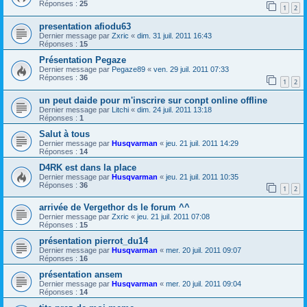
Réponses :
25
1
2
presentation afiodu63
Dernier message par
Zxric
«
dim. 31 juil. 2011 16:43
Réponses :
15
Présentation Pegaze
Dernier message par
Pegaze89
«
ven. 29 juil. 2011 07:33
Réponses :
36
1
2
un peut daide pour m'inscrire sur conpt online offline
Dernier message par
Litchi
«
dim. 24 juil. 2011 13:18
Réponses :
1
Salut à tous
Dernier message par
Husqvarman
«
jeu. 21 juil. 2011 14:29
Réponses :
14
D4RK est dans la place
Dernier message par
Husqvarman
«
jeu. 21 juil. 2011 10:35
Réponses :
36
1
2
arrivée de Vergethor ds le forum ^^
Dernier message par
Zxric
«
jeu. 21 juil. 2011 07:08
Réponses :
15
présentation pierrot_du14
Dernier message par
Husqvarman
«
mer. 20 juil. 2011 09:07
Réponses :
16
présentation ansem
Dernier message par
Husqvarman
«
mer. 20 juil. 2011 09:04
Réponses :
14