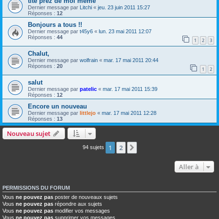
tite prez de moi meme
Dernier message par
Litchi
«
jeu. 23 juin 2011 15:27
Réponses :
12
Bonjours a tous !!
Dernier message par
t45y6
«
lun. 23 mai 2011 12:07
Réponses :
44
1
2
3
Chalut,
Dernier message par
wolfrain
«
mar. 17 mai 2011 20:44
Réponses :
20
1
2
salut
Dernier message par
patelic
«
mar. 17 mai 2011 15:39
Réponses :
12
Encore un nouveau
Dernier message par
littlejo
«
mar. 17 mai 2011 12:28
Réponses :
13
Nouveau sujet
1
2
Suivante
94 sujets
Aller à
PERMISSIONS DU FORUM
Vous
ne pouvez pas
poster de nouveaux sujets
Vous
ne pouvez pas
répondre aux sujets
Vous
ne pouvez pas
modifier vos messages
Vous
ne pouvez pas
supprimer vos messages