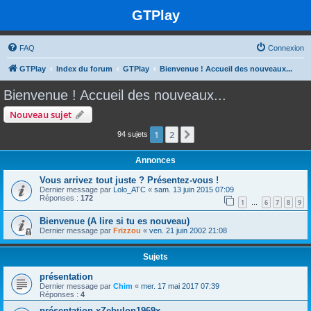
GTPlay
FAQ
Connexion
GTPlay
Index du forum
GTPlay
Bienvenue ! Accueil des nouveaux...
Bienvenue ! Accueil des nouveaux...
Nouveau sujet
1
2
Suivante
94 sujets
Annonces
Vous arrivez tout juste ? Présentez-vous !
Dernier message par
Lolo_ATC
«
sam. 13 juin 2015 07:09
Réponses :
172
1
6
7
8
9
…
Bienvenue (A lire si tu es nouveau)
Dernier message par
Frizzou
«
ven. 21 juin 2002 21:08
Sujets
présentation
Dernier message par
Chim
«
mer. 17 mai 2017 07:39
Réponses :
4
présentation xZebulon1969x