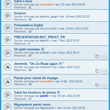
Salut a tous
Dernier message par
sunseeker
«
jeu. 22 mars 2012 09:58
Réponses :
11
bonjour
Dernier message par
parkour_guigui
«
lun. 19 mars 2012 20:23
Réponses :
16
Présentation bigfut
Dernier message par
binousssse55
«
mar. 14 févr. 2012 19:52
Réponses :
10
PRESENTATION RGT_PROST_FR
Dernier message par
bigfut41
«
mar. 7 févr. 2012 10:27
Réponses :
9
Un petit nouveau :D
Dernier message par
wolfrain
«
ven. 6 janv. 2012 00:17
Réponses :
20
1
2
Jeremvti, "On Ze Road again !!! "
Dernier message par
Jeremvti
«
lun. 2 janv. 2012 13:21
Réponses :
25
1
2
Pause pour cause de voyage
Dernier message par
sunseeker
«
jeu. 8 déc. 2011 02:55
Réponses :
30
1
2
Salut les bruleurs de pneus !!!
Dernier message par
patelic
«
mar. 29 nov. 2011 10:36
Réponses :
17
Higueyanos parmi vous.
Dernier message par
Higueyanos
«
ven. 11 nov. 2011 09:33