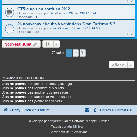
1
2
GT5 aurait pu sortir en 2012...
Dernier message par
t45y6
«
mer. 20 avr. 2011 17:24
Réponses :
1
24 nouveaux circuits à venir dans Gran Turismo 5 ?
Dernier message par
kalas24
«
mer. 20 avr. 2011 14:50
Réponses :
22
1
2
Nouveau sujet
1
2
Suivante
70 sujets
Aller à
PERMISSIONS DU FORUM
Vous
ne pouvez pas
poster de nouveaux sujets
Vous
ne pouvez pas
répondre aux sujets
Vous
ne pouvez pas
modifier vos messages
Vous
ne pouvez pas
supprimer vos messages
Vous
ne pouvez pas
joindre des fichiers
GTPlay
Index du forum
Heures au format
UTC
Développé par
phpBB
® Forum Software © phpBB Limited
Traduit par
phpBB-fr.com
Confidentialité
|
Conditions