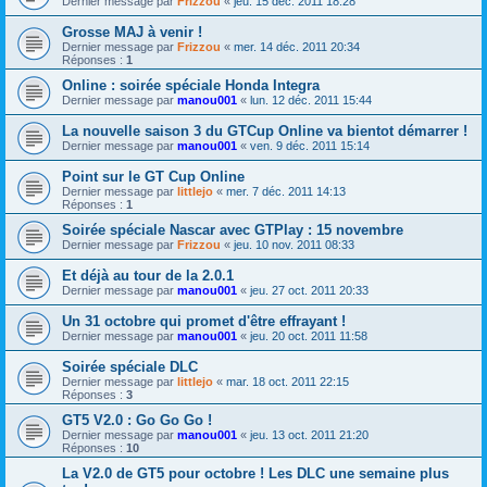
Dernier message par
Frizzou
«
jeu. 15 déc. 2011 18:28
Grosse MAJ à venir !
Dernier message par
Frizzou
«
mer. 14 déc. 2011 20:34
Réponses :
1
Online : soirée spéciale Honda Integra
Dernier message par
manou001
«
lun. 12 déc. 2011 15:44
La nouvelle saison 3 du GTCup Online va bientot démarrer !
Dernier message par
manou001
«
ven. 9 déc. 2011 15:14
Point sur le GT Cup Online
Dernier message par
littlejo
«
mer. 7 déc. 2011 14:13
Réponses :
1
Soirée spéciale Nascar avec GTPlay : 15 novembre
Dernier message par
Frizzou
«
jeu. 10 nov. 2011 08:33
Et déjà au tour de la 2.0.1
Dernier message par
manou001
«
jeu. 27 oct. 2011 20:33
Un 31 octobre qui promet d'être effrayant !
Dernier message par
manou001
«
jeu. 20 oct. 2011 11:58
Soirée spéciale DLC
Dernier message par
littlejo
«
mar. 18 oct. 2011 22:15
Réponses :
3
GT5 V2.0 : Go Go Go !
Dernier message par
manou001
«
jeu. 13 oct. 2011 21:20
Réponses :
10
La V2.0 de GT5 pour octobre ! Les DLC une semaine plus