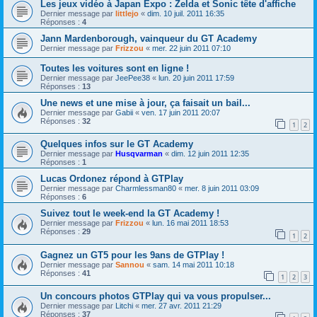
Les jeux vidéo à Japan Expo : Zelda et Sonic tête d'affiche
Dernier message par
littlejo
«
dim. 10 juil. 2011 16:35
Réponses :
4
Jann Mardenborough, vainqueur du GT Academy
Dernier message par
Frizzou
«
mer. 22 juin 2011 07:10
Toutes les voitures sont en ligne !
Dernier message par
JeePee38
«
lun. 20 juin 2011 17:59
Réponses :
13
Une news et une mise à jour, ça faisait un bail...
Dernier message par
Gabii
«
ven. 17 juin 2011 20:07
Réponses :
32
1
2
Quelques infos sur le GT Academy
Dernier message par
Husqvarman
«
dim. 12 juin 2011 12:35
Réponses :
1
Lucas Ordonez répond à GTPlay
Dernier message par
Charmlessman80
«
mer. 8 juin 2011 03:09
Réponses :
6
Suivez tout le week-end la GT Academy !
Dernier message par
Frizzou
«
lun. 16 mai 2011 18:53
Réponses :
29
1
2
Gagnez un GT5 pour les 9ans de GTPlay !
Dernier message par
Sannou
«
sam. 14 mai 2011 10:18
Réponses :
41
1
2
3
Un concours photos GTPlay qui va vous propulser...
Dernier message par
Litchi
«
mer. 27 avr. 2011 21:29
Réponses :
37