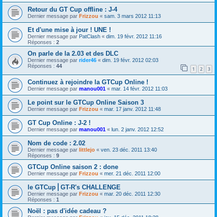
Retour du GT Cup offline : J-4
Dernier message par
Frizzou
«
sam. 3 mars 2012 11:13
Et d'une mise à jour ! UNE !
Dernier message par
PatClash
«
dim. 19 févr. 2012 11:16
Réponses :
2
On parle de la 2.03 et des DLC
Dernier message par
rider46
«
dim. 19 févr. 2012 02:03
Réponses :
44
1
2
3
Continuez à rejoindre la GTCup Online !
Dernier message par
manou001
«
mar. 14 févr. 2012 11:03
Le point sur le GTCup Online Saison 3
Dernier message par
Frizzou
«
mar. 17 janv. 2012 11:48
GT Cup Online : J-2 !
Dernier message par
manou001
«
lun. 2 janv. 2012 12:52
Nom de code : 2.02
Dernier message par
littlejo
«
ven. 23 déc. 2011 13:40
Réponses :
9
GTCup Online saison 2 : done
Dernier message par
Frizzou
«
mer. 21 déc. 2011 12:00
le GTCup⎪GT-R's CHALLENGE
Dernier message par
Frizzou
«
mar. 20 déc. 2011 12:30
Réponses :
1
Noël : pas d'idée cadeau ?