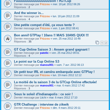
Fuuuuuuuuuuuuuuuuusion ! #GTCup
Dernier message par
Frizzou
«
mer. 18 juil. 2012 06:26
Réponses :
2
And the winner is...
Dernier message par
Frizzou
«
lun. 18 juin 2012 21:09
Réponses :
4
Une petite compet d'été, ça vous tente ?
Dernier message par
Frizzou
«
ven. 1 juin 2012 08:41
Bon annif GTPlay ! 10ans !! MAIS 10ANS QUOI !!!
Dernier message par
Frizzou
«
ven. 25 mai 2012 10:48
Réponses :
35
1
2
GT Cup Online Saison 3 : Ansem grand gagnant !
Dernier message par
patelic
«
ven. 25 mai 2012 09:01
Réponses :
4
Le point sur la Cup Online S3
Dernier message par
manou001
«
sam. 7 avr. 2012 06:13
Un petit tour IRL et caméra embarquée avec GTPlay !
Dernier message par
Frizzou
«
lun. 19 mars 2012 12:12
La moitié de la saison 3 de la GTCup Online effectuée!
Dernier message par
manou001
«
mar. 6 mars 2012 17:42
Réponses :
3
Sous le soleil d'Indianapolis : ce soir !
Dernier message par
Litchi
«
mar. 6 mars 2012 17:10
GTR Challenge : interview de zikwik
Dernier message par
Frizzou
«
dim. 4 mars 2012 20:11