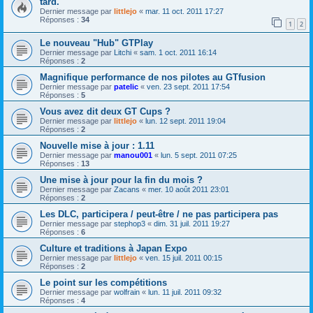
tard.
Dernier message par
littlejo
«
mar. 11 oct. 2011 17:27
Réponses :
34
1
2
Le nouveau "Hub" GTPlay
Dernier message par
Litchi
«
sam. 1 oct. 2011 16:14
Réponses :
2
Magnifique performance de nos pilotes au GTfusion
Dernier message par
patelic
«
ven. 23 sept. 2011 17:54
Réponses :
5
Vous avez dit deux GT Cups ?
Dernier message par
littlejo
«
lun. 12 sept. 2011 19:04
Réponses :
2
Nouvelle mise à jour : 1.11
Dernier message par
manou001
«
lun. 5 sept. 2011 07:25
Réponses :
13
Une mise à jour pour la fin du mois ?
Dernier message par
Zacans
«
mer. 10 août 2011 23:01
Réponses :
2
Les DLC, participera / peut-être / ne pas participera pas
Dernier message par
stephop3
«
dim. 31 juil. 2011 19:27
Réponses :
6
Culture et traditions à Japan Expo
Dernier message par
littlejo
«
ven. 15 juil. 2011 00:15
Réponses :
2
Le point sur les compétitions
Dernier message par
wolfrain
«
lun. 11 juil. 2011 09:32
Réponses :
4