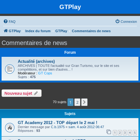
GTPlay
FAQ
Connexion
GTPlay
Index du forum
GTPlay
Commentaires de news
Commentaires de news
Forum
Actualité (archives)
ARCHIVES | TOUTE l'actualité sur Gran Turismo, sur le site et ses
compétitions, et sur bien d'autres... !
Modérateur :
GT Cops
Sujets :
475
Nouveau sujet
1
2
Suivante
70 sujets
Sujets
GT Academy 2012 - TOP départ le 2 mai !
Dernier message par
C.b.1975
«
sam. 4 août 2012 06:47
Réponses :
93
1
2
3
4
5