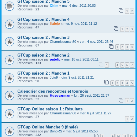
GTCup saison 2 : Manche 5
Dernier message par
Chim
«
mar. 6 déc. 2011 20:03
Réponses :
21
1
2
GTCup saison 2 : Manche 4
Dernier message par
littlejo
«
mer. 9 nov. 2011 21:12
Réponses :
47
1
2
3
GTCup saison 2 : Manche 3
Dernier message par
Charmlessman80
«
ven. 4 nov. 2011 23:46
Réponses :
67
1
2
3
4
GTCup saison 2 : Manche 2
Dernier message par
patelic
«
mar. 18 oct. 2011 08:11
Réponses :
133
1
4
5
6
7
…
GTCup saison 2 : Manche 1
Dernier message par
Julo9
«
dim. 9 oct. 2011 21:21
Réponses :
90
1
2
3
4
5
Calendrier des rencontres et tournois
Dernier message par
Husqvarman
«
lun. 26 sept. 2011 21:37
Réponses :
32
1
2
GTCup Online saison 1 : Résultats
Dernier message par
Charmlessman80
«
mer. 6 juil. 2011 11:27
Réponses :
27
1
2
GTCup Online Manche 9 (finale)
Dernier message par
BonoRS
«
mar. 5 juil. 2011 05:56
Réponses :
232
1
9
10
11
12
…