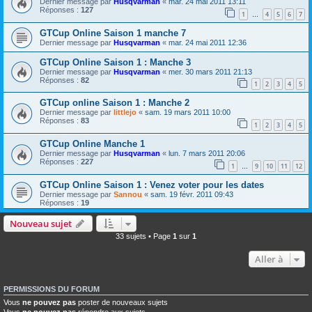
Dernier message par
Husqvarman
«
mar. 24 mai 2011 13:11
Réponses :
127
1
4
5
6
7
…
GTCup Online Saison 1 manche 7
Dernier message par
Husqvarman
«
mar. 24 mai 2011 12:36
GTCup Online Saison 1 : Manche 3
Dernier message par
Husqvarman
«
mer. 30 mars 2011 21:13
Réponses :
82
1
2
3
4
5
GTCup online Saison 1 : Manche 2
Dernier message par
littlejo
«
sam. 19 mars 2011 10:00
Réponses :
83
1
2
3
4
5
GTCup Online Manche 1
Dernier message par
Husqvarman
«
lun. 7 mars 2011 20:06
Réponses :
227
1
9
10
11
12
…
GTCup Online Saison 1 : Venez voter pour les dates
Dernier message par
Sannou
«
sam. 19 févr. 2011 09:43
Réponses :
19
Nouveau sujet
33 sujets • Page
1
sur
1
Aller à
PERMISSIONS DU FORUM
Vous
ne pouvez pas
poster de nouveaux sujets
Vous
ne pouvez pas
répondre aux sujets