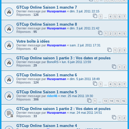
GTCup Online Saison 1 manche 7
Dernier message par
Husqvarman
«
dim. 3 juil. 2011 22:15
Réponses :
126
1
4
5
6
7
…
GTCup Online Saison 1 manche 8
Dernier message par
Husqvarman
«
dim. 3 juil. 2011 21:42
Réponses :
95
1
2
3
4
5
Votre boîte à idées
Dernier message par
Husqvarman
«
sam. 2 juil. 2011 17:31
Réponses :
43
1
2
3
GTCup Online saison 1 partie 3 : Vos dates et poules
Dernier message par
BonoRS
«
lun. 6 juin 2011 13:59
Réponses :
29
1
2
GTCup Online Saison 1 manche 6
Dernier message par
Husqvarman
«
dim. 5 juin 2011 18:49
Réponses :
124
1
4
5
6
7
…
GTCup Online Saison 1 manche 5
Dernier message par
rider46
«
mer. 25 mai 2011 19:30
Réponses :
306
1
13
14
15
16
…
GTCup Online saison 1 partie 2 : Vos dates et poules
Dernier message par
Husqvarman
«
mar. 24 mai 2011 14:51
Réponses :
33
1
2
GTCup Online Saison 1 manche 4