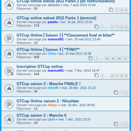
GTCup online estival 2012 Partie 2 (en restructuration)
Dernier message par
afiodu63
«
mar. 7 août 2012 13:44
Réponses :
55
1
2
3
GTCup online estival 2012 Partie 1 (terminé)
Dernier message par
patelic
«
lun. 16 juil. 2012 20:51
Réponses :
174
1
6
7
8
9
…
GTCup Online⎪Saison 3⎪**Classement final et bilan**
Dernier message par
manou001
«
ven. 25 mai 2012 13:40
Réponses :
12
GTCup Online⎪Saison 3⎪**FINI!!**
Dernier message par
Chim
«
jeu. 24 mai 2012 18:38
Réponses :
929
1
44
45
46
47
…
Inscription GTCup online.
Dernier message par
manou001
«
mar. 7 févr. 2012 14:47
Réponses :
164
1
6
7
8
9
…
GTCup saison 2 : Manche FINALE !
Dernier message par
rider46
«
mar. 20 déc. 2011 21:22
Réponses :
26
1
2
GTCup Online saison 2 : Résultats
Dernier message par
littlejo
«
mar. 20 déc. 2011 09:50
Réponses :
12
GTCup saison 2 : Manche 6
Dernier message par
Litchi
«
mer. 7 déc. 2011 23:37
Réponses :
29
1
2