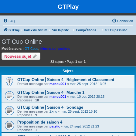
GTPlay
FAQ
Connexion
GTPlay
Index du forum
Sur la piste...
Compétitions et rencontres Online
GT Cup Online
GT Cup Online
Modérateurs :
GT Cops
,
Admins compétitions
Nouveau sujet
33 sujets • Page
1
sur
1
Sujets
GTCup Online⎪Saison 4⎪Réglement et Classement
Dernier message par
manou001
«
mar. 25 sept. 2012 13:07
GTCup Online⎪Saison 4⎪Manche 1
Dernier message par
manou001
«
mer. 10 oct. 2012 20:15
Réponses :
18
GTCup Online⎪Saison 4⎪Sondage
Dernier message par
Zxric
«
mar. 25 sept. 2012 16:10
Réponses :
9
Proposition de saison 4
Dernier message par
patelic
«
lun. 24 sept. 2012 21:23
Réponses :
1