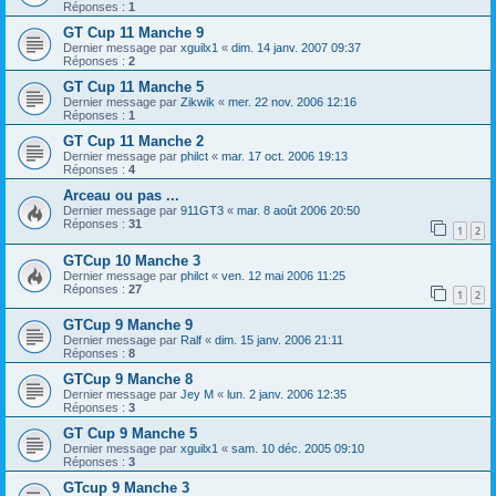
Réponses :
1
GT Cup 11 Manche 9
Dernier message par
xguilx1
«
dim. 14 janv. 2007 09:37
Réponses :
2
GT Cup 11 Manche 5
Dernier message par
Zikwik
«
mer. 22 nov. 2006 12:16
Réponses :
1
GT Cup 11 Manche 2
Dernier message par
philct
«
mar. 17 oct. 2006 19:13
Réponses :
4
Arceau ou pas ...
Dernier message par
911GT3
«
mar. 8 août 2006 20:50
Réponses :
31
1
2
GTCup 10 Manche 3
Dernier message par
philct
«
ven. 12 mai 2006 11:25
Réponses :
27
1
2
GTCup 9 Manche 9
Dernier message par
Ralf
«
dim. 15 janv. 2006 21:11
Réponses :
8
GTCup 9 Manche 8
Dernier message par
Jey M
«
lun. 2 janv. 2006 12:35
Réponses :
3
GT Cup 9 Manche 5
Dernier message par
xguilx1
«
sam. 10 déc. 2005 09:10
Réponses :
3
GTcup 9 Manche 3