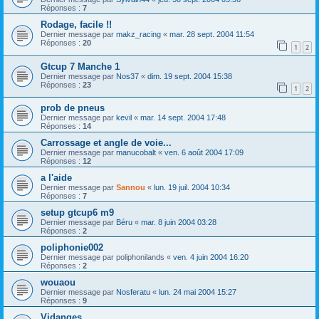
Réponses :
7
Rodage, facile !!
Dernier message par
makz_racing
«
mar. 28 sept. 2004 11:54
Réponses :
20
1
2
Gtcup 7 Manche 1
Dernier message par
Nos37
«
dim. 19 sept. 2004 15:38
Réponses :
23
1
2
prob de pneus
Dernier message par
kevil
«
mar. 14 sept. 2004 17:48
Réponses :
14
Carrossage et angle de voie...
Dernier message par
manucobalt
«
ven. 6 août 2004 17:09
Réponses :
12
a l'aide
Dernier message par
Sannou
«
lun. 19 juil. 2004 10:34
Réponses :
7
setup gtcup6 m9
Dernier message par
Béru
«
mar. 8 juin 2004 03:28
Réponses :
2
poliphonie002
Dernier message par
poliphonilands
«
ven. 4 juin 2004 16:20
Réponses :
2
wouaou
Dernier message par
Nosferatu
«
lun. 24 mai 2004 15:27
Réponses :
9
Vidanges