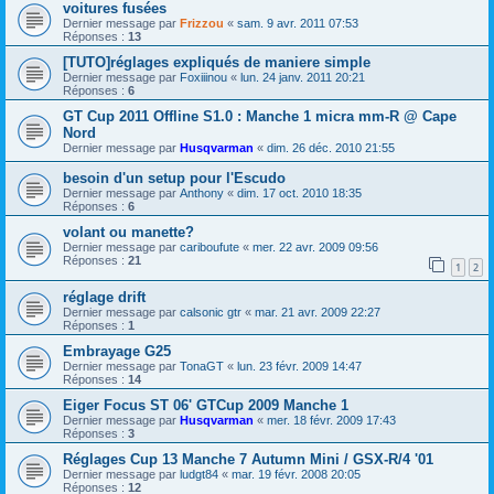
voitures fusées
Dernier message par
Frizzou
«
sam. 9 avr. 2011 07:53
Réponses :
13
[TUTO]réglages expliqués de maniere simple
Dernier message par
Foxiiinou
«
lun. 24 janv. 2011 20:21
Réponses :
6
GT Cup 2011 Offline S1.0 : Manche 1 micra mm-R @ Cape
Nord
Dernier message par
Husqvarman
«
dim. 26 déc. 2010 21:55
besoin d'un setup pour l'Escudo
Dernier message par
Anthony
«
dim. 17 oct. 2010 18:35
Réponses :
6
volant ou manette?
Dernier message par
cariboufute
«
mer. 22 avr. 2009 09:56
Réponses :
21
1
2
réglage drift
Dernier message par
calsonic gtr
«
mar. 21 avr. 2009 22:27
Réponses :
1
Embrayage G25
Dernier message par
TonaGT
«
lun. 23 févr. 2009 14:47
Réponses :
14
Eiger Focus ST 06' GTCup 2009 Manche 1
Dernier message par
Husqvarman
«
mer. 18 févr. 2009 17:43
Réponses :
3
Réglages Cup 13 Manche 7 Autumn Mini / GSX-R/4 '01
Dernier message par
ludgt84
«
mar. 19 févr. 2008 20:05
Réponses :
12