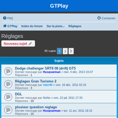
GTPlay
FAQ
Connexion
GTPlay
Index du forum
Sur la piste...
Réglages
Réglages
Nouveau sujet
1
2
Suivante
85 sujets
Sujets
Dodge challenger SRT8 08 (drift) GT5
Dernier message par
Husqvarman
«
mer. 4 déc. 2013 15:07
Réponses :
1
Réglages Gran Turismo 2
Dernier message par
rider46
«
ven. 16 déc. 2011 02:16
Réponses :
3
DGL
Dernier message par
NoNo
«
ven. 22 juil. 2011 17:33
Réponses :
19
plusieur question reglage
Dernier message par
Husqvarman
«
lun. 11 avr. 2011 18:15
Réponses :
15