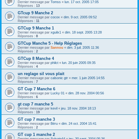
Dernier message par
Tomss
«
lun. 17 oct. 2005 17:05
Réponses :
13
GTcup 9 Manche 2
Dernier message par
cocox
«
dim. 9 oct. 2005 09:52
Réponses :
11
GTCup 9 Manche 1
Dernier message par
xguilx1
«
dim. 18 sept. 2005 13:28
Réponses :
8
GTCup Manche 5 - Help Réglages
Dernier message par
Sannou
«
dim. 3 juil. 2005 11:36
Réponses :
2
GTCup 8 Manche 4
Dernier message par
philct
«
lun. 20 juin 2005 09:35
Réponses :
4
un reglage sil vous plait
Dernier message par
calsonic gtr
«
mer. 1 juin 2005 14:55
Réponses :
7
GT Cup 7 Manche 6
Dernier message par
Lucky 01
«
dim. 28 nov. 2004 00:56
Réponses :
6
gt cup 7 manche 5
Dernier message par
kevil
«
jeu. 18 nov. 2004 18:13
Réponses :
19
GT cup 7 manche 3
Dernier message par
Béru
«
dim. 24 oct. 2004 15:41
Réponses :
2
GT cup 1 manche 2
Dernier message par
Sylvain44
«
jeu. 30 sept. 2004 05:36