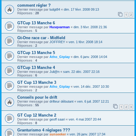
comment régler ?
Dernier message par
ludgt84
«
dim. 17 févr. 2008 09:13
Réponses :
28
1
2
GTCup 13 Manche 6
Dernier message par
Husqvarman
«
dim. 3 févr. 2008 21:36
Réponses :
5
Gt-One race car - Midfield
Dernier message par
JOFFREY
«
ven. 1 févr. 2008 18:14
Réponses :
2
GTCup 13 Manche 5
Dernier message par
Atho_Gtplay
«
dim. 6 janv. 2008 14:04
Réponses :
4
GTCup 13 Manche 4
Dernier message par
Juli@n
«
sam. 22 déc. 2007 22:16
Réponses :
6
GT Cup 13 Manche 3
Dernier message par
Atho_Gtplay
«
ven. 14 déc. 2007 10:30
Réponses :
2
Conseils pour le drift
Dernier message par
drifteur débutant
«
ven. 6 juil. 2007 12:21
Réponses :
55
1
2
3
GT Cup 12 Manche 2
Dernier message par
geoff saari
«
ven. 4 mai 2007 20:44
Réponses :
8
Granturismo 4 réglages ???
Dernier message par
sunseeker
«
ven. 26 janv. 2007 17:34