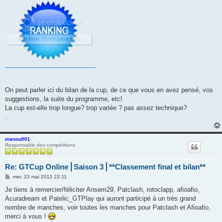
On peut parler ici du bilan de la cup, de ce que vous en avez pensé, vos
suggestions, la suite du programme, etc!
La cup est-elle trop longue? trop variée ? pas assez technique?
.
manou001
Responsable des compétitions
Re: GTCup Online⎪Saison 3⎪**Classement final et bilan**
M
mer. 23 mai 2012 22:11
e
s
Je tiens à remercier/féliciter Ansem29, Patclash, rotoclapp, afioafio,
s
Acuradream et Patelic_GTPlay qui auront participé à un très grand
a
g
nombre de manches, voir toutes les manches pour Patclash et Afioafio,
e
merci à vous !