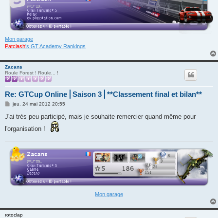
Mon garage
Patclash
's GT Academy Rankings
Zacans
Roule Forest ! Roule... !
Re: GTCup Online⎪Saison 3⎪**Classement final et bilan**
M
jeu. 24 mai 2012 20:55
e
s
J'ai très peu participé, mais je souhaite remercier quand même pour
s
a
l'organisation !
g
e
Mon garage
rotoclap