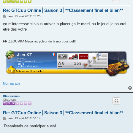
Re: GTCup Online⎪Saison 3⎪**Classement final et bilan**
M
ven. 25 mai 2012 05:25
e
s
ça m'interresse si vous arrivez a placer ça le mardi ou le jeudi je pourrai
s
etre des votre
a
g
e
FRIZZOU AKA Mega recycleur de la mort qui tue!!!
Mon garage
Blinderman
Chauffard
Re: GTCup Online⎪Saison 3⎪**Classement final et bilan**
M
ven. 25 mai 2012 06:14
e
s
J'essaierais de participer aussi
s
a