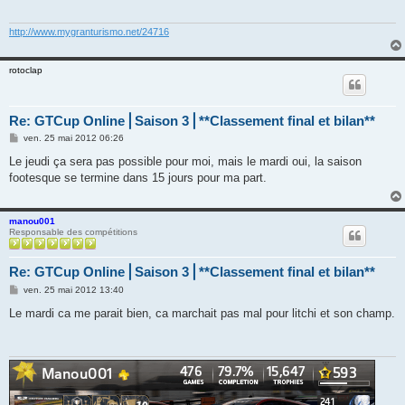
g
e
http://www.mygranturismo.net/24716
rotoclap
Re: GTCup Online⎪Saison 3⎪**Classement final et bilan**
M
ven. 25 mai 2012 06:26
e
s
Le jeudi ça sera pas possible pour moi, mais le mardi oui, la saison
s
footesque se termine dans 15 jours pour ma part.
a
g
e
manou001
Responsable des compétitions
Re: GTCup Online⎪Saison 3⎪**Classement final et bilan**
M
ven. 25 mai 2012 13:40
e
s
Le mardi ca me parait bien, ca marchait pas mal pour litchi et son champ.
s
a
g
e