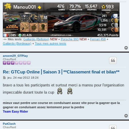
-+- Mes tests:
Gallardo (Beltoise)
NEW
+
Porsche 993
NEW
+
Ferrari 458
+
Gallardo (Bordeaux)
+
Tous mes autres tests
ansem29_GTPlay
Chauffard
Re: GTCup Online⎪Saison 3⎪**Classement final et bilan**
M
jeu. 24 mai 2012 18:24
e
s
bravo a tous les participants et surtout merci a manou pour l'organisation
s
a
impeccable durant toute la cup
g
e
mieux vaut perdre une course en conduisant assez vite pour la gagner que la
gagner en conduisant assez lentement pour la perdre
Team Easy Rider
PatClash
Chauffard