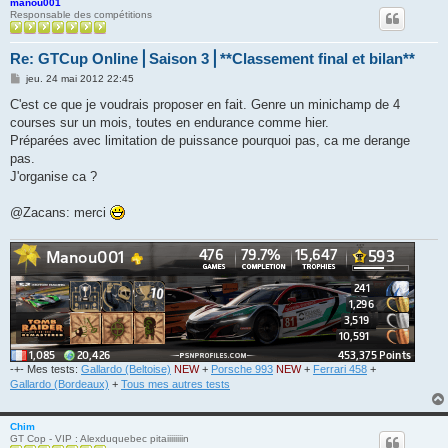
manou001
Responsable des compétitions
Re: GTCup Online⎪Saison 3⎪**Classement final et bilan**
M
jeu. 24 mai 2012 22:45
e
s
C'est ce que je voudrais proposer en fait. Genre un minichamp de 4
s
courses sur un mois, toutes en endurance comme hier.
a
g
Préparées avec limitation de puissance pourquoi pas, ca me derange
e
pas.
J'organise ca ?
@Zacans: merci
-+- Mes tests:
Gallardo (Beltoise)
NEW
+
Porsche 993
NEW
+
Ferrari 458
+
Gallardo (Bordeaux)
+
Tous mes autres tests
Chim
GT Cop - VIP : Alexduquebec pitaiiiiiiiin