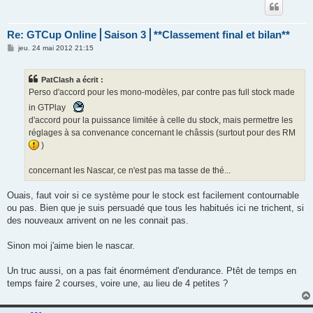
Re: GTCup Online⎪Saison 3⎪**Classement final et bilan**
M
jeu. 24 mai 2012 21:15
e
s
s
PatClash a écrit :
a
g
Perso d'accord pour les mono-modèles, par contre pas full stock made
e
in GTPlay
d'accord pour la puissance limitée à celle du stock, mais permettre les
réglages à sa convenance concernant le châssis (surtout pour des RM
)
concernant les Nascar, ce n'est pas ma tasse de thé...
Ouais, faut voir si ce système pour le stock est facilement contournable
ou pas. Bien que je suis persuadé que tous les habitués ici ne trichent, si
des nouveaux arrivent on ne les connait pas.
Sinon moi j'aime bien le nascar.
Un truc aussi, on a pas fait énormément d'endurance. Ptêt de temps en
temps faire 2 courses, voire une, au lieu de 4 petites ?