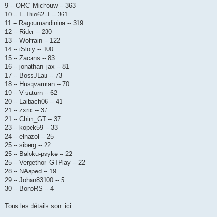
9 -- ORC_Michouw -- 363
10 -- I--Thio62--I -- 361
11 -- Ragoumandinina -- 319
12 -- Rider -- 280
13 -- Wolfrain -- 122
14 -- iSloty -- 100
15 -- Zacans -- 83
16 -- jonathan_jax -- 81
17 -- BossJLau -- 73
18 -- Husqvarman -- 70
19 -- V-saturn -- 62
20 -- Laibach06 -- 41
21 -- zxric -- 37
21 -- Chim_GT -- 37
23 -- kopek59 -- 33
24 -- elnazol -- 25
25 -- siberg -- 22
25 -- Baloku-psyke -- 22
25 -- Vergethor_GTPlay -- 22
28 -- NAaped -- 19
29 -- Johan83100 -- 5
30 -- BonoRS -- 4
Tous les détails sont ici :