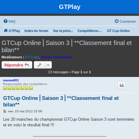
GTPlay
FAQ
Connexion
GTPlay
Index du forum
Sur la piste...
Compétitions et rencontres Online
GT Cup Online
GTCup Online⎪Saison 3⎪**Classement final et
bilan**
Modérateurs :
GT Cops
,
Admins compétitions
Répondre
13 messages • Page
1
sur
1
manou001
Responsable des compétitions
GTCup Online⎪Saison 3⎪**Classement final et
bilan**
M
mer. 23 mai 2012 22:08
e
s
Les 20 manches du championnat GTCup Online Saison 3 sont terminées
s
et en voici le résultat final !!!
a
g
e
-----------------------------------------------------------