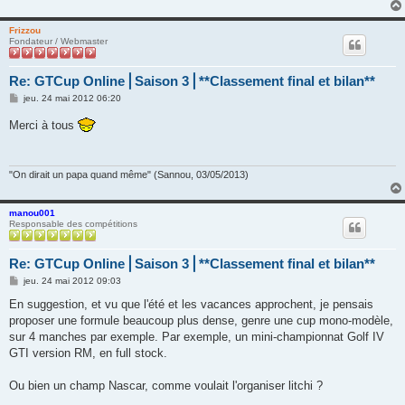
Frizzou
Fondateur / Webmaster
Re: GTCup Online⎪Saison 3⎪**Classement final et bilan**
M
jeu. 24 mai 2012 06:20
e
s
Merci à tous
s
a
g
e
"On dirait un papa quand même" (Sannou, 03/05/2013)
manou001
Responsable des compétitions
Re: GTCup Online⎪Saison 3⎪**Classement final et bilan**
M
jeu. 24 mai 2012 09:03
e
s
En suggestion, et vu que l'été et les vacances approchent, je pensais
s
proposer une formule beaucoup plus dense, genre une cup mono-modèle,
a
g
sur 4 manches par exemple. Par exemple, un mini-championnat Golf IV
e
GTI version RM, en full stock.
Ou bien un champ Nascar, comme voulait l'organiser litchi ?