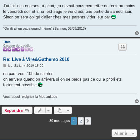
e
s
J'ai fait des courses, à priori, ça devrait nous permettre de tenir au moins
s
le vendredi soir et si on est sage le vendredi, une partie du samedi soir.
a
g
Sinon on sera obligé d'aller chez mes parents vider leur bar
e
"On dirait un papa quand même" (Sannou, 03/05/2013)
Titus
Casseur de paddle
Re: Live à Vire&Gathemo 2010
M
jeu. 21 janv. 2010 18:09
e
s
on pars vers 10h de saintes
s
on arrivera quand on arrivera si on se perds pas ce qui a priori ets
a
g
fortement possible
e
Vous aussi rejoignez la Mou attitude
Répondre
1
2
Suivante
30 messages
Aller à