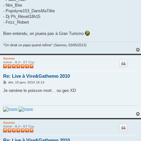
- Nini_Bite
- Popolyne153_DansMaTête
- Dj Ph_Réveil18h15
- Frizz_Robert
Bien entendu, on jouera pas à Gran Turismo
"On dirait un papa quand même" (Sannou, 03/05/2013)
Sannou
Admin - B.A - GT Cop
Re: Live à Vire&Gathemo 2010
M
dim. 10 janv. 2010 16:13
e
s
Je ramène le poisson mort... ou geo XD
s
a
g
e
Sannou
Admin - B.A - GT Cop
Re: Live à Vire&Gathemo 2010