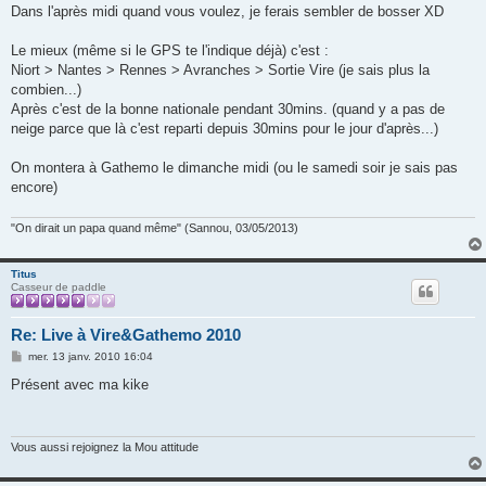
g
Dans l'après midi quand vous voulez, je ferais sembler de bosser XD
e
Le mieux (même si le GPS te l'indique déjà) c'est :
Niort > Nantes > Rennes > Avranches > Sortie Vire (je sais plus la
combien...)
Après c'est de la bonne nationale pendant 30mins. (quand y a pas de
neige parce que là c'est reparti depuis 30mins pour le jour d'après...)
On montera à Gathemo le dimanche midi (ou le samedi soir je sais pas
encore)
"On dirait un papa quand même" (Sannou, 03/05/2013)
Titus
Casseur de paddle
Re: Live à Vire&Gathemo 2010
M
mer. 13 janv. 2010 16:04
e
s
Présent avec ma kike
s
a
g
e
Vous aussi rejoignez la Mou attitude