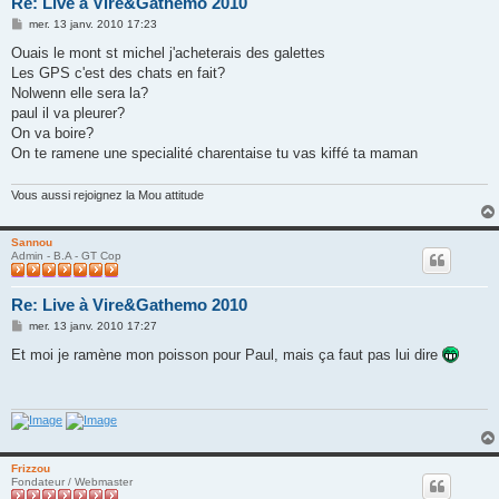
Re: Live à Vire&Gathemo 2010
M
mer. 13 janv. 2010 17:23
e
s
Ouais le mont st michel j'acheterais des galettes
s
Les GPS c'est des chats en fait?
a
g
Nolwenn elle sera la?
e
paul il va pleurer?
On va boire?
On te ramene une specialité charentaise tu vas kiffé ta maman
Vous aussi rejoignez la Mou attitude
Sannou
Admin - B.A - GT Cop
Re: Live à Vire&Gathemo 2010
M
mer. 13 janv. 2010 17:27
e
s
Et moi je ramène mon poisson pour Paul, mais ça faut pas lui dire
s
a
g
e
Frizzou
Fondateur / Webmaster