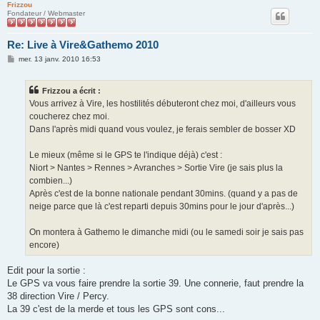
Frizzou
Fondateur / Webmaster
Re: Live à Vire&Gathemo 2010
M
mer. 13 janv. 2010 16:53
e
s
s
Frizzou a écrit :
a
g
Vous arrivez à Vire, les hostilités débuteront chez moi, d'ailleurs vous
e
coucherez chez moi.
Dans l'après midi quand vous voulez, je ferais sembler de bosser XD
Le mieux (même si le GPS te l'indique déjà) c'est :
Niort > Nantes > Rennes > Avranches > Sortie Vire (je sais plus la
combien...)
Après c'est de la bonne nationale pendant 30mins. (quand y a pas de
neige parce que là c'est reparti depuis 30mins pour le jour d'après...)
On montera à Gathemo le dimanche midi (ou le samedi soir je sais pas
encore)
Edit pour la sortie :
Le GPS va vous faire prendre la sortie 39. Une connerie, faut prendre la
38 direction Vire / Percy.
La 39 c'est de la merde et tous les GPS sont cons...