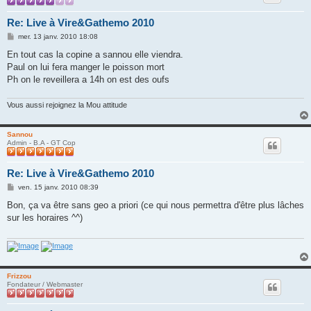
Re: Live à Vire&Gathemo 2010
M
mer. 13 janv. 2010 18:08
e
s
En tout cas la copine a sannou elle viendra.
s
Paul on lui fera manger le poisson mort
a
g
Ph on le reveillera a 14h on est des oufs
e
Vous aussi rejoignez la Mou attitude
Sannou
Admin - B.A - GT Cop
Re: Live à Vire&Gathemo 2010
M
ven. 15 janv. 2010 08:39
e
s
Bon, ça va être sans geo a priori (ce qui nous permettra d'être plus lâches
s
sur les horaires ^^)
a
g
e
Frizzou
Fondateur / Webmaster