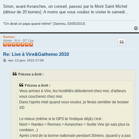
Sinon, avant Avranches, un conseil, passez par le Mont Saint Michel
(détour de 20 bornes). A moins que vous vouliez le visiter le samedi...
"On dirait un papa quand même" (Sannou, 03/05/2013)
Sannou
Admin - B.A - GT Cop
Re: Live à Vire&Gathemo 2010
M
mer. 13 janv. 2010 17:09
e
s
s
Frizzou a écrit :
a
g
e
Frizzou a écrit :
Vous arrivez à Vire, les hostilités débuteront chez moi, d'ailleurs
vous coucherez chez moi.
Dans l'après midi quand vous voulez, je ferais sembler de bosser
XD
Le mieux (même si le GPS te l'indique déjà) c'est :
Niort > Nantes > Rennes > Avranches > Sortie Vire (je sais plus la
combien...)
Après c'est de la bonne nationale pendant 30mins. (quand y a pas