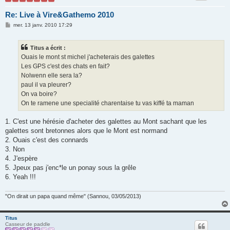
Re: Live à Vire&Gathemo 2010
M
mer. 13 janv. 2010 17:29
e
s
s
Titus a écrit :
a
g
Ouais le mont st michel j'acheterais des galettes
e
Les GPS c'est des chats en fait?
Nolwenn elle sera la?
paul il va pleurer?
On va boire?
On te ramene une specialité charentaise tu vas kiffé ta maman
1. C'est une hérésie d'acheter des galettes au Mont sachant que les
galettes sont bretonnes alors que le Mont est normand
2. Ouais c'est des connards
3. Non
4. J'espère
5. Jpeux pas j'enc*le un ponay sous la grêle
6. Yeah !!!
"On dirait un papa quand même" (Sannou, 03/05/2013)
Titus
Casseur de paddle