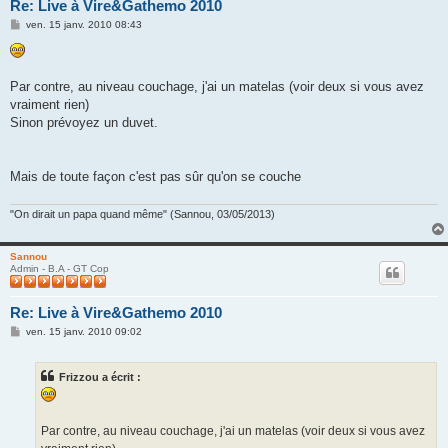
Re: Live à Vire&Gathemo 2010
M
ven. 15 janv. 2010 08:43
e
s
s
a
g
Par contre, au niveau couchage, j'ai un matelas (voir deux si vous avez
e
vraiment rien)
Sinon prévoyez un duvet.
Mais de toute façon c'est pas sûr qu'on se couche
"On dirait un papa quand même" (Sannou, 03/05/2013)
Sannou
Admin - B.A - GT Cop
Re: Live à Vire&Gathemo 2010
M
ven. 15 janv. 2010 09:02
e
s
s
Frizzou a écrit :
a
g
e
Par contre, au niveau couchage, j'ai un matelas (voir deux si vous avez