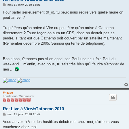
M
mar. 12 janv. 2010 14:01
e
s
Pour parler sérieusement (0_o), tu peux nous redire vers quelle heure on
s
peut arriver ?
a
g
e
Tu préfères qu'on arrive à Vire ou peut-être qu'on arrive à Gathemo
directement ? Toute façon on aura un GPS, donc on devrait pas se
perdre, si tant est que Gathemo soit couvert par un satellite maintenant
(Remember décembre 2005, Sannou qui tente de téléphoner).
Bon sinon, t'étonnes pas si on appel pas Paul une seul fois Paul du
week-end... m'enfin, avec nous, tu sais très bien qu'il faudra s'étonner de
rien ...
Frizzou
Fondateur / Webmaster
Re: Live à Vire&Gathemo 2010
M
mar. 12 janv. 2010 15:47
e
s
Vous arrivez à Vire, les hostilités débuteront chez moi, d'ailleurs vous
s
coucherez chez moi.
a