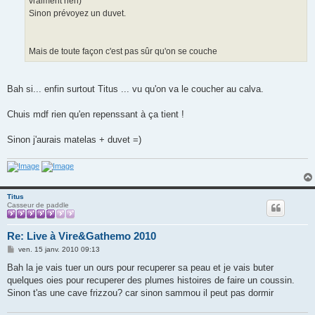
vraiment rien)
Sinon prévoyez un duvet.
Mais de toute façon c'est pas sûr qu'on se couche
Bah si... enfin surtout Titus ... vu qu'on va le coucher au calva.
Chuis mdf rien qu'en repenssant à ça tient !
Sinon j'aurais matelas + duvet =)
Titus
Casseur de paddle
Re: Live à Vire&Gathemo 2010
M
ven. 15 janv. 2010 09:13
e
s
Bah la je vais tuer un ours pour recuperer sa peau et je vais buter
s
quelques oies pour recuperer des plumes histoires de faire un coussin.
a
g
Sinon t'as une cave frizzou? car sinon sammou il peut pas dormir
e