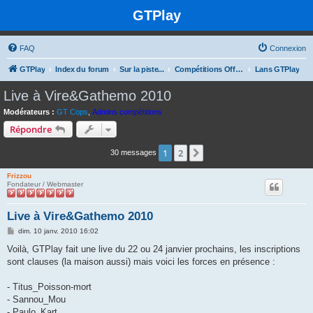
GTPlay
FAQ
Connexion
GTPlay
Index du forum
Sur la piste...
Compétitions Offline
Lans GTPlay
Live à Vire&Gathemo 2010
Modérateurs :
GT Cops
,
Admins compétitions
Répondre
1
2
Suivante
30 messages
Frizzou
Fondateur / Webmaster
Live à Vire&Gathemo 2010
M
dim. 10 janv. 2010 16:02
e
s
Voilà, GTPlay fait une live du 22 ou 24 janvier prochains, les inscriptions
s
sont clauses (la maison aussi) mais voici les forces en présence :
a
g
e
- Titus_Poisson-mort
- Sannou_Mou
- Paulo_Kart