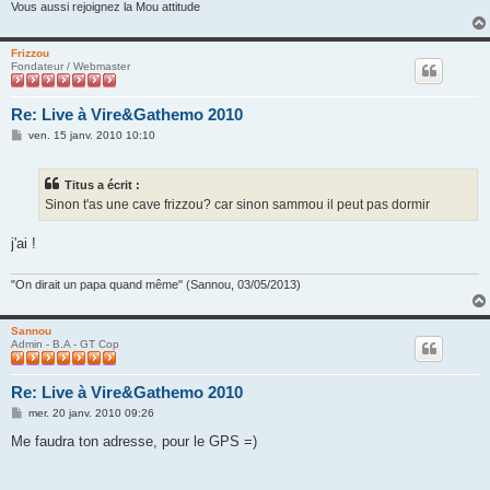
Vous aussi rejoignez la Mou attitude
Frizzou
Fondateur / Webmaster
Re: Live à Vire&Gathemo 2010
M
ven. 15 janv. 2010 10:10
e
s
s
Titus a écrit :
a
g
Sinon t'as une cave frizzou? car sinon sammou il peut pas dormir
e
j'ai !
"On dirait un papa quand même" (Sannou, 03/05/2013)
Sannou
Admin - B.A - GT Cop
Re: Live à Vire&Gathemo 2010
M
mer. 20 janv. 2010 09:26
e
s
Me faudra ton adresse, pour le GPS =)
s
a
g