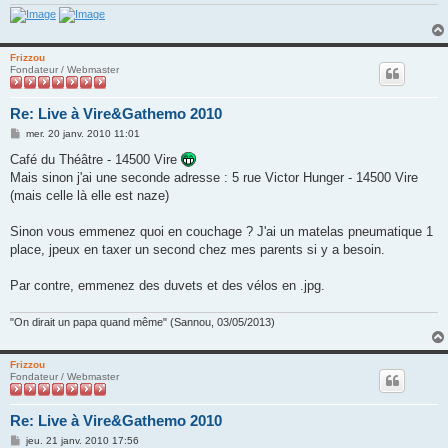
e
Frizzou
Fondateur / Webmaster
Re: Live à Vire&Gathemo 2010
M
mer. 20 janv. 2010 11:01
e
s
Café du Théâtre - 14500 Vire
s
Mais sinon j'ai une seconde adresse : 5 rue Victor Hunger - 14500 Vire
a
g
(mais celle là elle est naze)
e
Sinon vous emmenez quoi en couchage ? J'ai un matelas pneumatique 1
place, jpeux en taxer un second chez mes parents si y a besoin.
Par contre, emmenez des duvets et des vélos en .jpg.
"On dirait un papa quand même" (Sannou, 03/05/2013)
Frizzou
Fondateur / Webmaster
Re: Live à Vire&Gathemo 2010
M
jeu. 21 janv. 2010 17:56