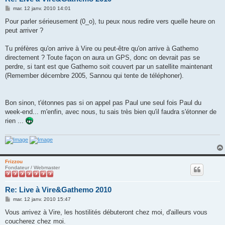
M
mar. 12 janv. 2010 14:01
e
s
Pour parler sérieusement (0_o), tu peux nous redire vers quelle heure on
s
peut arriver ?
a
g
e
Tu préfères qu'on arrive à Vire ou peut-être qu'on arrive à Gathemo
directement ? Toute façon on aura un GPS, donc on devrait pas se
perdre, si tant est que Gathemo soit couvert par un satellite maintenant
(Remember décembre 2005, Sannou qui tente de téléphoner).
Bon sinon, t'étonnes pas si on appel pas Paul une seul fois Paul du
week-end... m'enfin, avec nous, tu sais très bien qu'il faudra s'étonner de
rien ...
Frizzou
Fondateur / Webmaster
Re: Live à Vire&Gathemo 2010
M
mar. 12 janv. 2010 15:47
e
s
Vous arrivez à Vire, les hostilités débuteront chez moi, d'ailleurs vous
s
coucherez chez moi.
a