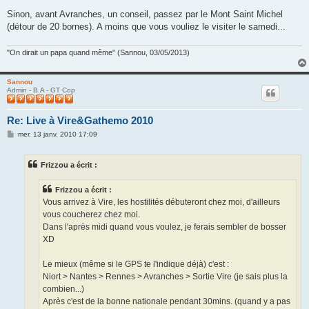
Sinon, avant Avranches, un conseil, passez par le Mont Saint Michel
(détour de 20 bornes). A moins que vous vouliez le visiter le samedi...
"On dirait un papa quand même" (Sannou, 03/05/2013)
Sannou
Admin - B.A - GT Cop
Re: Live à Vire&Gathemo 2010
M
mer. 13 janv. 2010 17:09
e
s
s
Frizzou a écrit :
a
g
e
Frizzou a écrit :
Vous arrivez à Vire, les hostilités débuteront chez moi, d'ailleurs
vous coucherez chez moi.
Dans l'après midi quand vous voulez, je ferais sembler de bosser
XD
Le mieux (même si le GPS te l'indique déjà) c'est :
Niort > Nantes > Rennes > Avranches > Sortie Vire (je sais plus la
combien...)
Après c'est de la bonne nationale pendant 30mins. (quand y a pas