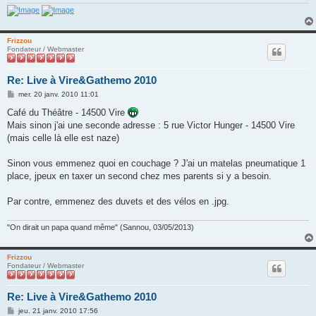
e
Frizzou
Fondateur / Webmaster
Re: Live à Vire&Gathemo 2010
M
mer. 20 janv. 2010 11:01
e
s
Café du Théâtre - 14500 Vire
s
Mais sinon j'ai une seconde adresse : 5 rue Victor Hunger - 14500 Vire
a
g
(mais celle là elle est naze)
e
Sinon vous emmenez quoi en couchage ? J'ai un matelas pneumatique 1
place, jpeux en taxer un second chez mes parents si y a besoin.
Par contre, emmenez des duvets et des vélos en .jpg.
"On dirait un papa quand même" (Sannou, 03/05/2013)
Frizzou
Fondateur / Webmaster
Re: Live à Vire&Gathemo 2010
M
jeu. 21 janv. 2010 17:56