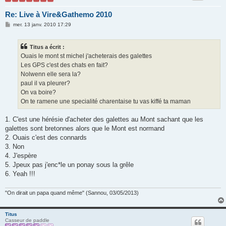
Re: Live à Vire&Gathemo 2010
M
mer. 13 janv. 2010 17:29
e
s
s
Titus a écrit :
a
g
Ouais le mont st michel j'acheterais des galettes
e
Les GPS c'est des chats en fait?
Nolwenn elle sera la?
paul il va pleurer?
On va boire?
On te ramene une specialité charentaise tu vas kiffé ta maman
1. C'est une hérésie d'acheter des galettes au Mont sachant que les
galettes sont bretonnes alors que le Mont est normand
2. Ouais c'est des connards
3. Non
4. J'espère
5. Jpeux pas j'enc*le un ponay sous la grêle
6. Yeah !!!
"On dirait un papa quand même" (Sannou, 03/05/2013)
Titus
Casseur de paddle