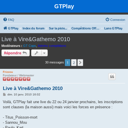
GTPlay
FAQ
Connexion
GTPlay
Index du forum
Sur la piste...
Compétitions Offline
Lans GTPlay
Live à Vire&Gathemo 2010
Modérateurs :
GT Cops
,
Admins compétitions
Répondre
1
2
Suivante
30 messages
Frizzou
Fondateur / Webmaster
Live à Vire&Gathemo 2010
M
dim. 10 janv. 2010 16:02
e
s
Voilà, GTPlay fait une live du 22 ou 24 janvier prochains, les inscriptions
s
sont clauses (la maison aussi) mais voici les forces en présence :
a
g
e
- Titus_Poisson-mort
- Sannou_Mou
- Paulo_Kart