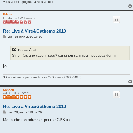
Vous aussi rejoignez la Mou attitude
Frizzou
Fondateur / Webmaster
Re: Live à Vire&Gathemo 2010
M
ven. 15 janv. 2010 10:10
e
s
s
Titus a écrit :
a
g
Sinon t'as une cave frizzou? car sinon sammou il peut pas dormir
e
j'ai !
"On dirait un papa quand même" (Sannou, 03/05/2013)
Sannou
Admin - B.A - GT Cop
Re: Live à Vire&Gathemo 2010
M
mer. 20 janv. 2010 09:26
e
s
Me faudra ton adresse, pour le GPS =)
s
a
g