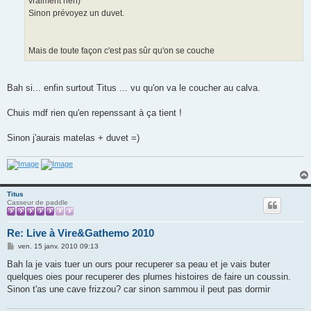
vraiment rien)
Sinon prévoyez un duvet.
Mais de toute façon c'est pas sûr qu'on se couche
Bah si... enfin surtout Titus ... vu qu'on va le coucher au calva.
Chuis mdf rien qu'en repenssant à ça tient !
Sinon j'aurais matelas + duvet =)
Titus
Casseur de paddle
Re: Live à Vire&Gathemo 2010
M
ven. 15 janv. 2010 09:13
e
s
Bah la je vais tuer un ours pour recuperer sa peau et je vais buter
s
quelques oies pour recuperer des plumes histoires de faire un coussin.
a
g
Sinon t'as une cave frizzou? car sinon sammou il peut pas dormir
e