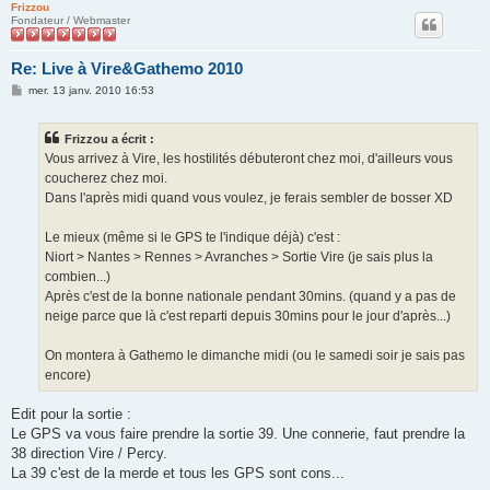
Frizzou
Fondateur / Webmaster
Re: Live à Vire&Gathemo 2010
M
mer. 13 janv. 2010 16:53
e
s
s
Frizzou a écrit :
a
g
Vous arrivez à Vire, les hostilités débuteront chez moi, d'ailleurs vous
e
coucherez chez moi.
Dans l'après midi quand vous voulez, je ferais sembler de bosser XD
Le mieux (même si le GPS te l'indique déjà) c'est :
Niort > Nantes > Rennes > Avranches > Sortie Vire (je sais plus la
combien...)
Après c'est de la bonne nationale pendant 30mins. (quand y a pas de
neige parce que là c'est reparti depuis 30mins pour le jour d'après...)
On montera à Gathemo le dimanche midi (ou le samedi soir je sais pas
encore)
Edit pour la sortie :
Le GPS va vous faire prendre la sortie 39. Une connerie, faut prendre la
38 direction Vire / Percy.
La 39 c'est de la merde et tous les GPS sont cons...