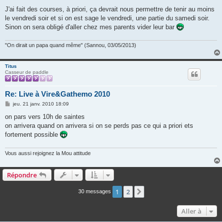
e
s
J'ai fait des courses, à priori, ça devrait nous permettre de tenir au moins
s
le vendredi soir et si on est sage le vendredi, une partie du samedi soir.
a
g
Sinon on sera obligé d'aller chez mes parents vider leur bar
e
"On dirait un papa quand même" (Sannou, 03/05/2013)
Titus
Casseur de paddle
Re: Live à Vire&Gathemo 2010
M
jeu. 21 janv. 2010 18:09
e
s
on pars vers 10h de saintes
s
on arrivera quand on arrivera si on se perds pas ce qui a priori ets
a
g
fortement possible
e
Vous aussi rejoignez la Mou attitude
Répondre
1
2
Suivante
30 messages
Aller à