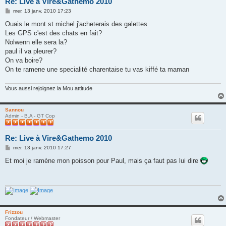
Re: Live à Vire&Gathemo 2010
M
mer. 13 janv. 2010 17:23
e
s
Ouais le mont st michel j'acheterais des galettes
s
Les GPS c'est des chats en fait?
a
g
Nolwenn elle sera la?
e
paul il va pleurer?
On va boire?
On te ramene une specialité charentaise tu vas kiffé ta maman
Vous aussi rejoignez la Mou attitude
Sannou
Admin - B.A - GT Cop
Re: Live à Vire&Gathemo 2010
M
mer. 13 janv. 2010 17:27
e
s
Et moi je ramène mon poisson pour Paul, mais ça faut pas lui dire
s
a
g
e
Frizzou
Fondateur / Webmaster