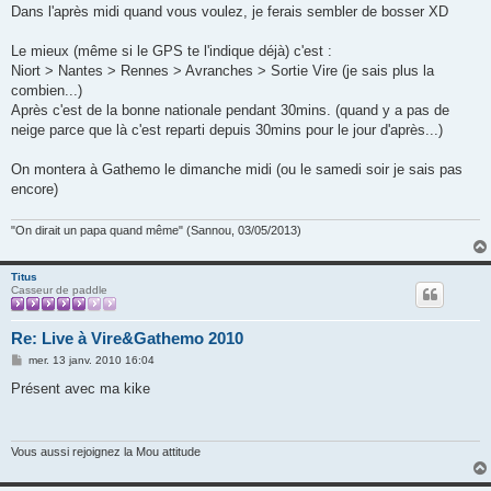
g
Dans l'après midi quand vous voulez, je ferais sembler de bosser XD
e
Le mieux (même si le GPS te l'indique déjà) c'est :
Niort > Nantes > Rennes > Avranches > Sortie Vire (je sais plus la
combien...)
Après c'est de la bonne nationale pendant 30mins. (quand y a pas de
neige parce que là c'est reparti depuis 30mins pour le jour d'après...)
On montera à Gathemo le dimanche midi (ou le samedi soir je sais pas
encore)
"On dirait un papa quand même" (Sannou, 03/05/2013)
Titus
Casseur de paddle
Re: Live à Vire&Gathemo 2010
M
mer. 13 janv. 2010 16:04
e
s
Présent avec ma kike
s
a
g
e
Vous aussi rejoignez la Mou attitude