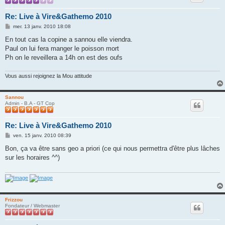
Re: Live à Vire&Gathemo 2010
M
mer. 13 janv. 2010 18:08
e
s
En tout cas la copine a sannou elle viendra.
s
Paul on lui fera manger le poisson mort
a
g
Ph on le reveillera a 14h on est des oufs
e
Vous aussi rejoignez la Mou attitude
Sannou
Admin - B.A - GT Cop
Re: Live à Vire&Gathemo 2010
M
ven. 15 janv. 2010 08:39
e
s
Bon, ça va être sans geo a priori (ce qui nous permettra d'être plus lâches
s
sur les horaires ^^)
a
g
e
Frizzou
Fondateur / Webmaster