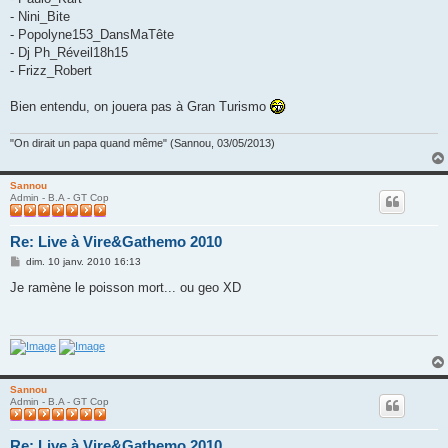
- Nini_Bite
- Popolyne153_DansMaTête
- Dj Ph_Réveil18h15
- Frizz_Robert
Bien entendu, on jouera pas à Gran Turismo
"On dirait un papa quand même" (Sannou, 03/05/2013)
Sannou
Admin - B.A - GT Cop
Re: Live à Vire&Gathemo 2010
M
dim. 10 janv. 2010 16:13
e
s
Je ramène le poisson mort... ou geo XD
s
a
g
e
Sannou
Admin - B.A - GT Cop
Re: Live à Vire&Gathemo 2010