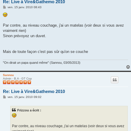
Re: Live à Vire&Gathemo 2010
M
ven. 15 janv. 2010 08:43
e
s
s
a
g
Par contre, au niveau couchage, j'ai un matelas (voir deux si vous avez
e
vraiment rien)
Sinon prévoyez un duvet.
Mais de toute façon c'est pas sûr qu'on se couche
"On dirait un papa quand même" (Sannou, 03/05/2013)
Sannou
Admin - B.A - GT Cop
Re: Live à Vire&Gathemo 2010
M
ven. 15 janv. 2010 09:02
e
s
s
Frizzou a écrit :
a
g
e
Par contre, au niveau couchage, j'ai un matelas (voir deux si vous avez