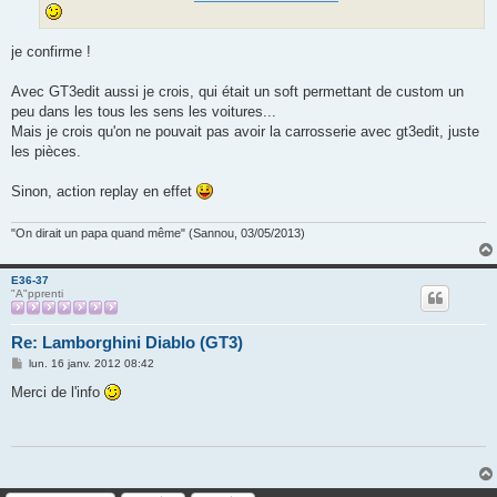
je confirme !
Avec GT3edit aussi je crois, qui était un soft permettant de custom un
peu dans les tous les sens les voitures...
Mais je crois qu'on ne pouvait pas avoir la carrosserie avec gt3edit, juste
les pièces.
Sinon, action replay en effet
"On dirait un papa quand même" (Sannou, 03/05/2013)
E36-37
"A"pprenti
Re: Lamborghini Diablo (GT3)
M
lun. 16 janv. 2012 08:42
e
s
Merci de l'info
s
a
g
e