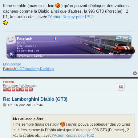
e
s
Il me semble (mais c'est loin
) qu'on pouvait débloquer des voitures
s
cachées comme la Diablo ainsi que d'autres, la 996 GT3 (Porsche) , 2
a
g
F1, la stratos etc... avec l'
Action Replay pour PS2
e
Mon garage
Patclash
's GT Academy Rankings
Frizzou
Fondateur / Webmaster
Re: Lamborghini Diablo (GT3)
M
lun. 16 janv. 2012 07:34
e
s
s
PatClash a écrit :
a
g
Il me semble (mais c'est loin
) qu'on pouvait débloquer des voitures
e
cachées comme la Diablo ainsi que d'autres, la 996 GT3 (Porsche) , 2
F1, la stratos etc... avec l'
Action Replay pour PS2