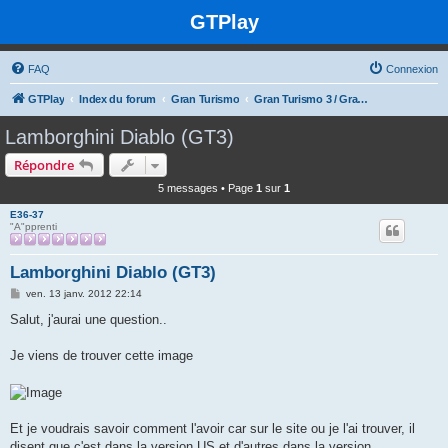
GTPlay
FAQ
Connexion
GTPlay
Index du forum
Gran Turismo
Gran Turismo 3 / Gran Turismo Concept
Lamborghini Diablo (GT3)
Répondre
5 messages • Page
1
sur
1
E36-37
"A"pprenti
Lamborghini Diablo (GT3)
M
ven. 13 janv. 2012 22:14
e
s
Salut, j'aurai une question..
s
a
g
Je viens de trouver cette image
e
Et je voudrais savoir comment l'avoir car sur le site ou je l'ai trouver, il
disent que c'est dans la version US et d'autres dans la version