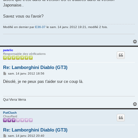
Japonaise..
Savez vous ou l'avoir?
Modifié en dernier par
E36-37
le sam. 14 janv. 2012 19:21, modifié 2 fois.
patelic
Responsable des vérifications
Re: Lamborghini Diablo (GT3)
M
sam. 14 janv. 2012 18:56
e
s
Désolé, je ne peux pas t'aider sur ce coup là.
s
a
g
e
Qui Vivra Verra
PatClash
Chauffard
Re: Lamborghini Diablo (GT3)
M
sam. 14 janv. 2012 20:40