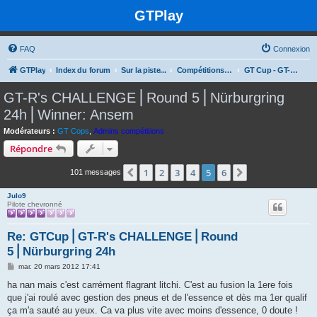
GTPlay
FAQ
Connexion
GTPlay
Index du forum
Sur la piste...
Compétitions et rencontres Online
GT Cup - GT-R's CHALLENGE
GT-R's CHALLENGE⎪Round 5⎪Nürburgring
24h⎪Winner: Ansem
Modérateurs :
GT Cops
,
Admins compétitions
Répondre
1
2
3
4
5
6
Précédente
Suivante
101 messages
Julo9
Pilote chevronné
Re: GTCup⎪GT-R's CHALLENGE⎪Round
5⎪Nürburgring 24h
M
mar. 20 mars 2012 17:41
e
s
ha nan mais c'est carrément flagrant litchi. C'est au fusion la 1ere fois
s
que j'ai roulé avec gestion des pneus et de l'essence et dès ma 1er qualif
a
g
ça m'a sauté au yeux. Ca va plus vite avec moins d'essence, 0 doute !
e