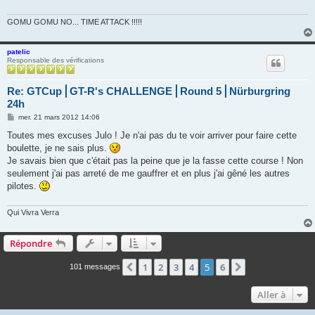
g
e
GOMU GOMU NO... TIME ATTACK !!!!!
patelic
Responsable des vérifications
Re: GTCup⎪GT-R's CHALLENGE⎪Round 5⎪Nürburgring
24h
M
mer. 21 mars 2012 14:06
e
s
Toutes mes excuses Julo ! Je n'ai pas du te voir arriver pour faire cette
s
boulette, je ne sais plus.
a
g
Je savais bien que c'était pas la peine que je la fasse cette course ! Non
e
seulement j'ai pas arreté de me gauffrer et en plus j'ai gêné les autres
pilotes.
Qui Vivra Verra
Répondre
1
2
3
4
5
6
Précédente
Suivante
101 messages
Aller à