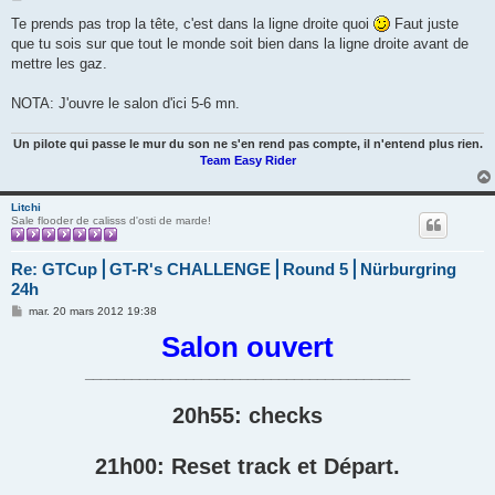
e
s
Te prends pas trop la tête, c'est dans la ligne droite quoi
Faut juste
s
que tu sois sur que tout le monde soit bien dans la ligne droite avant de
a
g
mettre les gaz.
e
NOTA: J'ouvre le salon d'ici 5-6 mn.
Un pilote qui passe le mur du son ne s'en rend pas compte, il n'entend plus rien.
Team Easy Rider
Litchi
Sale flooder de calisss d'osti de marde!
Re: GTCup⎪GT-R's CHALLENGE⎪Round 5⎪Nürburgring
24h
M
mar. 20 mars 2012 19:38
e
s
Salon ouvert
s
a
__________________________________________
g
e
20h55: checks
21h00: Reset track et Départ.
____________________________________________________________