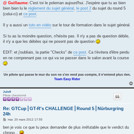
s
@ Guillaume:
C'est toi le poleman aujourd'hui. J'espère que tu as bien
s
bien bien lu le
règlement du sujet général
,
le post 2
du sujet du round 5
a
g
(celui-ci) et
ce post
.
e
Il y a aussi un
tuto en vidéo
sur le tour de formation dans le sujet général.
Si tu as la moindre question, n'hésite pas. Il n'y a pas de question débile,
il n'y a que les débiles qui ne posent pas de question
EDIT: et j'oubliais, la partie "Checks" de
ce post
. Ca t'évitera d'être perdu
en ne comprenant pas ce qui va se passer dans le salon avant la course
Un pilote qui passe le mur du son ne s'en rend pas compte, il n'entend plus rien.
Team Easy Rider
Julo9
Pilote chevronné
Re: GTCup⎪GT-R's CHALLENGE⎪Round 5⎪Nürburgring
24h
M
mar. 20 mars 2012 17:55
e
s
ben je vois ce que tu peux demander de plus irréfutable que le verdict du
s
chrono...
a