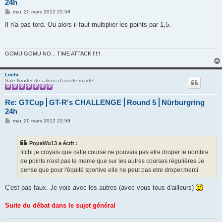
24h
M
mar. 20 mars 2012 22:58
e
s
Il n'a pas tord. Ou alors il faut multiplier les points par 1,5.
s
a
g
e
GOMU GOMU NO... TIME ATTACK !!!!!
Litchi
Sale flooder de calisss d'osti de marde!
Re: GTCup⎪GT-R's CHALLENGE⎪Round 5⎪Nürburgring
24h
M
mar. 20 mars 2012 22:59
e
s
s
PopaWu13 a écrit :
a
g
litchi je croyais que cette course ne pouvais pas etre droper le nombre
e
de points n'est pas le meme que sur les autres courses régulières.Je
pense que pour l'équité sportive elle ne peut pas etre droper.merci
C'est pas faux. Je vois avec les autres (avec vous tous d'ailleurs)
Suite du débat dans le sujet général