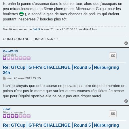
Et enfin la panne d'essence dans le dernier tour, alors que j'occupais un
peu miraculeusement la 3ème place (merci Michouw et Guigui pour les
boulettes
), a sonné le glas de mes chances de podium qui étaient
pourtant inespérées 7 boucles plus tôt.
Modifié en dernier par
Julo9
le mer. 21 mars 2012 00:14, modifié 4 fois.
GOMU GOMU NO... TIME ATTACK !!!!!
PopaWu13
2cv inside
Re: GTCup⎪GT-R's CHALLENGE⎪Round 5⎪Nürburgring
24h
M
mar. 20 mars 2012 22:55
e
s
litchi je croyais que cette course ne pouvais pas etre droper le nombre de
s
points n'est pas le meme que sur les autres courses régulières.Je pense
a
g
que pour l'équité sportive elle ne peut pas etre droper.merci
e
Julo9
Pilote chevronné
Re: GTCup⎪GT-R's CHALLENGE⎪Round 5⎪Nürburgring