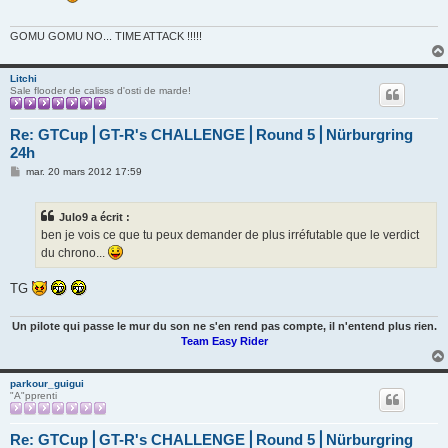
g
e
GOMU GOMU NO... TIME ATTACK !!!!!
Litchi
Sale flooder de calisss d'osti de marde!
Re: GTCup⎪GT-R's CHALLENGE⎪Round 5⎪Nürburgring
24h
M
mar. 20 mars 2012 17:59
e
s
s
Julo9 a écrit :
a
g
ben je vois ce que tu peux demander de plus irréfutable que le verdict
e
du chrono...
TG
Un pilote qui passe le mur du son ne s'en rend pas compte, il n'entend plus rien.
Team Easy Rider
parkour_guigui
"A"pprenti
Re: GTCup⎪GT-R's CHALLENGE⎪Round 5⎪Nürburgring