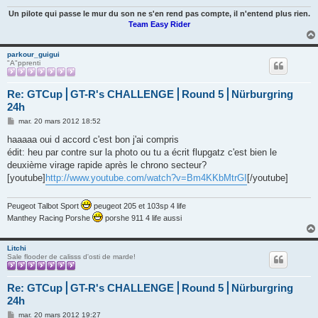
Un pilote qui passe le mur du son ne s'en rend pas compte, il n'entend plus rien.
Team Easy Rider
parkour_guigui
"A"pprenti
Re: GTCup⎪GT-R's CHALLENGE⎪Round 5⎪Nürburgring
24h
M
mar. 20 mars 2012 18:52
e
s
haaaaa oui d accord c'est bon j'ai compris
s
édit: heu par contre sur la photo ou tu a écrit flupgatz c'est bien le
a
g
deuxième virage rapide après le chrono secteur?
e
[youtube]
http://www.youtube.com/watch?v=Bm4KKbMtrGI
[/youtube]
Peugeot Talbot Sport
peugeot 205 et 103sp 4 life
Manthey Racing Porshe
porshe 911 4 life aussi
Litchi
Sale flooder de calisss d'osti de marde!
Re: GTCup⎪GT-R's CHALLENGE⎪Round 5⎪Nürburgring
24h
M
mar. 20 mars 2012 19:27