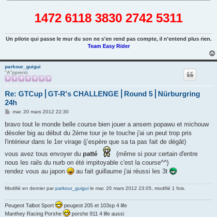
1472 6118 3830 2742 5311
Un pilote qui passe le mur du son ne s'en rend pas compte, il n'entend plus rien.
Team Easy Rider
parkour_guigui
"A"pprenti
Re: GTCup⎪GT-R's CHALLENGE⎪Round 5⎪Nürburgring
24h
M
mar. 20 mars 2012 22:30
e
s
bravo tout le monde belle course bien jouer a ansem popawu et michouw
s
désoler big au début du 2éme tour je te touche j'ai un peut trop pris
a
g
l'intérieur dans le 1er virage (j’espère que sa ta pas fait de dégât)
e
vous avez tous envoyer du
patté
(même si pour certain d'entre
nous les rails du nurb on été impitoyable c'est la course^^)
rendez vous au japon
au fait guillaume j'ai réussi les 3t
Modifié en dernier par
parkour_guigui
le mar. 20 mars 2012 23:05, modifié 1 fois.
Peugeot Talbot Sport
peugeot 205 et 103sp 4 life
Manthey Racing Porshe
porshe 911 4 life aussi