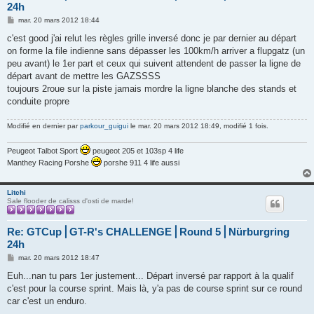
24h
M
mar. 20 mars 2012 18:44
e
s
c'est good j'ai relut les règles grille inversé donc je par dernier au départ
s
on forme la file indienne sans dépasser les 100km/h arriver a flupgatz (un
a
g
peu avant) le 1er part et ceux qui suivent attendent de passer la ligne de
e
départ avant de mettre les GAZSSSS
toujours 2roue sur la piste jamais mordre la ligne blanche des stands et
conduite propre
Modifié en dernier par
parkour_guigui
le mar. 20 mars 2012 18:49, modifié 1 fois.
Peugeot Talbot Sport
peugeot 205 et 103sp 4 life
Manthey Racing Porshe
porshe 911 4 life aussi
Litchi
Sale flooder de calisss d'osti de marde!
Re: GTCup⎪GT-R's CHALLENGE⎪Round 5⎪Nürburgring
24h
M
mar. 20 mars 2012 18:47
e
s
Euh...nan tu pars 1er justement... Départ inversé par rapport à la qualif
s
c'est pour la course sprint. Mais là, y'a pas de course sprint sur ce round
a
g
car c'est un enduro.
e