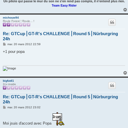
Un pilote qui passe le mur du son ne s'en rend pas compte, il n'entend plus rien.
Team Easy Rider
michouw94
Roule Forest ! Roule... !
Re: GTCup⎪GT-R's CHALLENGE⎪Round 5⎪Nürburgring
24h
M
mar. 20 mars 2012 22:59
e
s
+1 pour popa
s
a
g
e
bigfut41
2cv inside
Re: GTCup⎪GT-R's CHALLENGE⎪Round 5⎪Nürburgring
24h
M
mar. 20 mars 2012 23:02
e
s
s
a
Moi jsuis d'accord avec Popa
g
e