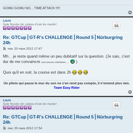
GOMU GOMU NO... TIME ATTACK !!!!!
Litchi
Sale flooder de calisss d'osti de marde!
Re: GTCup⎪GT-R's CHALLENGE⎪Round 5⎪Nürburgring
24h
M
mar. 20 mars 2012 17:47
e
s
Mh... je reste quand même un peu dubitatif sur la question. (Je sais, c'est
s
dur de me convaincre
...
)
a
sans preuves irréfutables
g
e
Quoi qu'il en soit, la course est dans 2h
Un pilote qui passe le mur du son ne s'en rend pas compte, il n'entend plus rien.
Team Easy Rider
Litchi
Sale flooder de calisss d'osti de marde!
Re: GTCup⎪GT-R's CHALLENGE⎪Round 5⎪Nürburgring
24h
M
mar. 20 mars 2012 17:54
e