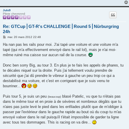
Julo9
Pilote chevronné
Re: GTCup⎪GT-R's CHALLENGE⎪Round 5⎪Nürburgring
24h
M
mar. 20 mars 2012 22:48
e
s
Ha nan pas les rails pour moi. J'ai tapé une voiture et une voiture m'a
s
tapé (qui m'a effectivement envoyé dans le rail lol), mais je n'ai moi-
a
g
même ruiné ma caisse sur aucun rail de la course.
e
Donc ben sorry Big, au tour 3. En plus je te fais les appels de phares, tu
te décales niquel sur la droite. Puis j'ai tellement voulu prendre de
sécurité que j'ai dû prendre le vibreur à gauche un peu trop ce qui a
destabilisé ma voiture, et c'est en corrigeant que je suis venu te
bourriner...
Puis tour 5, je suis un peu
blasé Patelic, vu que tu n'étais pas
(beaucoup)
dans le même tour et en proie à de sévères et nombreux dégâts que tu
n'aies pas juste levé le pied dans les enfilades plutôt que de m'obliger à
passer par l'extérieur dans le gauche rapide au bout où du coup tu m'as
envoyé valser dans le rail puisqu'il t'était impossible de garder ta ligne
avec tous tes dommages. This is racing on va dire...