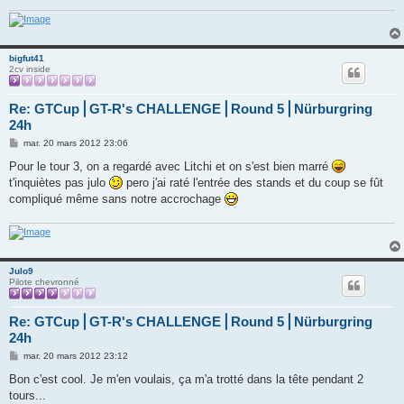
bigfut41
2cv inside
Re: GTCup⎪GT-R's CHALLENGE⎪Round 5⎪Nürburgring
24h
M
mar. 20 mars 2012 23:06
e
s
Pour le tour 3, on a regardé avec Litchi et on s'est bien marré
s
t'inquiètes pas julo
pero j'ai raté l'entrée des stands et du coup se fût
a
g
compliqué même sans notre accrochage
e
Julo9
Pilote chevronné
Re: GTCup⎪GT-R's CHALLENGE⎪Round 5⎪Nürburgring
24h
M
mar. 20 mars 2012 23:12
e
s
Bon c'est cool. Je m'en voulais, ça m'a trotté dans la tête pendant 2
s
tours...
a