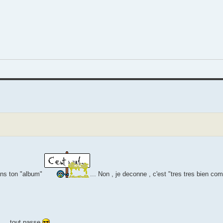
ans ton "album"
... Non , je deconne , c'est "tres tres bien com
, tout passe