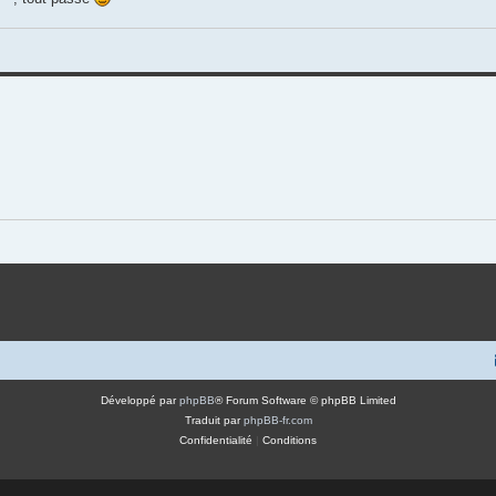
Développé par
phpBB
® Forum Software © phpBB Limited
Traduit par
phpBB-fr.com
Confidentialité
|
Conditions