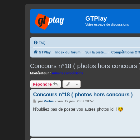
GTPlay
Votre espace de discussions
FAQ
GTPlay
Index du forum
Sur la piste...
Compétitions Off
Concours n°18 ( photos hors concours 
Modérateur :
Admins compétitions
Répondre
Concours n°18 ( photos hors concours )
M
par
Porlus
»
ven. 19 janv. 2007 20:57
e
s
N'oubliez pas de poster vos autres photos ici !
s
a
g
e