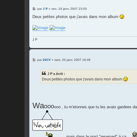
M
par
J P
»
ven. 19 janv. 2007 23:00
e
s
Deux petites photos que j'avais dans mon album
s
a
g
e
J P
M
par
20CV
»
sam. 20 janv. 2007 16:48
e
s
s
J P a écrit :
a
g
Deux petites photos que j'avais dans mon album
e
Wa
ooo
ooo
, tu m'etonnes que tu les avais gardees d
, mais dans le post "reserved" à ça .