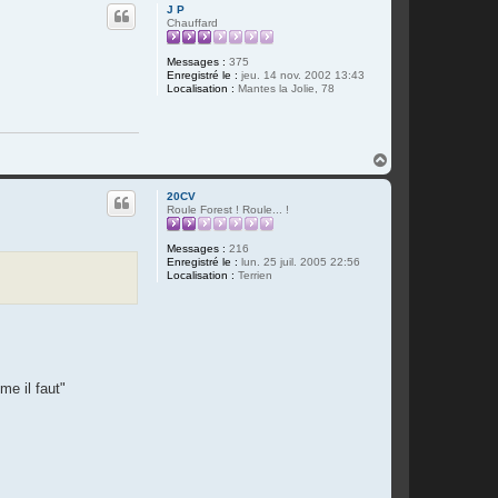
u
c
J P
t
t
Chauffard
e
r
P
Messages :
375
o
Enregistré le :
jeu. 14 nov. 2002 13:43
r
Localisation :
Mantes la Jolie, 78
l
u
s
H
a
u
20CV
t
Roule Forest ! Roule... !
Messages :
216
Enregistré le :
lun. 25 juil. 2005 22:56
Localisation :
Terrien
me il faut"