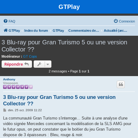
GTPlay
FAQ
Connexion
GTPlay
Index du forum
GTPlay
Commentaires de news
Actualité (archives)
3 Blu-ray pour Gran Turismo 5 ou une version
Collector ??
Modérateur :
GT Cops
Répondre
2 messages • Page
1
sur
1
Anthony
Vrooooom
3 Blu-ray pour Gran Turismo 5 ou une version
Collector ??
M
dim. 25 oct. 2009 11:22
e
s
La communauté Gran Turismo s'interroge... Suite à une analyse d'une
s
vidéo signée Mercedes concernant la modélisation de la SLS AMG pour
a
g
le futur opus, on peut constater que le boitier du jeu Gran Turismo
e
dispose de 3 épaisseurs : Bleu, rouge & noir.