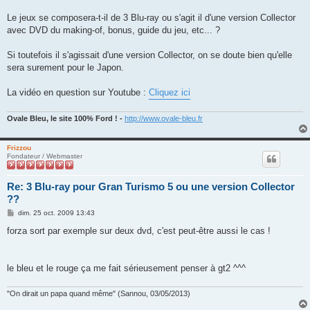
Le jeux se composera-t-il de 3 Blu-ray ou s'agit il d'une version Collector
avec DVD du making-of, bonus, guide du jeu, etc... ?
Si toutefois il s'agissait d'une version Collector, on se doute bien qu'elle
sera surement pour le Japon.
La vidéo en question sur Youtube :
Cliquez ici
Ovale Bleu, le site 100% Ford ! -
http://www.ovale-bleu.fr
Frizzou
Fondateur / Webmaster
Re: 3 Blu-ray pour Gran Turismo 5 ou une version Collector
??
M
dim. 25 oct. 2009 13:43
e
s
forza sort par exemple sur deux dvd, c'est peut-être aussi le cas !
s
a
g
e
le bleu et le rouge ça me fait sérieusement penser à gt2 ^^^
"On dirait un papa quand même" (Sannou, 03/05/2013)