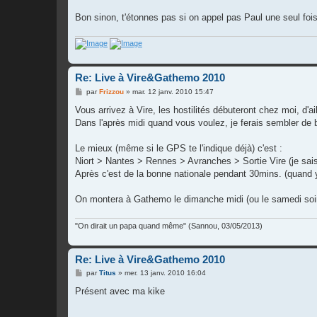
Bon sinon, t'étonnes pas si on appel pas Paul une seul fois 
Re: Live à Vire&Gathemo 2010
M
par
Frizzou
»
mar. 12 janv. 2010 15:47
e
s
Vous arrivez à Vire, les hostilités débuteront chez moi, d'
s
Dans l'après midi quand vous voulez, je ferais sembler de
a
g
e
Le mieux (même si le GPS te l'indique déjà) c'est :
Niort > Nantes > Rennes > Avranches > Sortie Vire (je sais
Après c'est de la bonne nationale pendant 30mins. (quand y 
On montera à Gathemo le dimanche midi (ou le samedi soir
"On dirait un papa quand même" (Sannou, 03/05/2013)
Re: Live à Vire&Gathemo 2010
M
par
Titus
»
mer. 13 janv. 2010 16:04
e
s
Présent avec ma kike
s
a
g