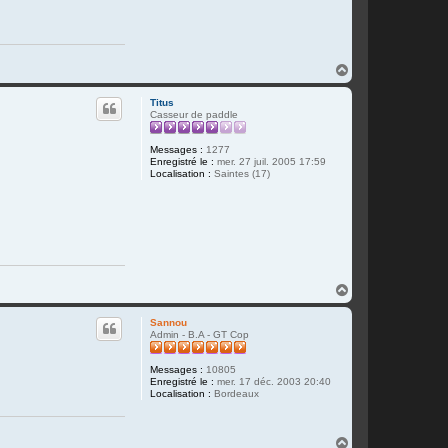
H
a
u
Titus
t
Casseur de paddle
Messages :
1277
Enregistré le :
mer. 27 juil. 2005 17:59
Localisation :
Saintes (17)
H
a
u
Sannou
t
Admin - B.A - GT Cop
Messages :
10805
Enregistré le :
mer. 17 déc. 2003 20:40
Localisation :
Bordeaux
H