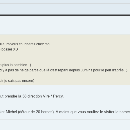
'ailleurs vous coucherez chez moi.
de bosser XD
 plus la combien...)
y a pas de neige parce que là c'est reparti depuis 30mins pour le jour d'après...)
r je sais pas encore)
t prendre la 38 direction Vire / Percy.
nt Michel (détour de 20 bornes). A moins que vous vouliez le visiter le samed