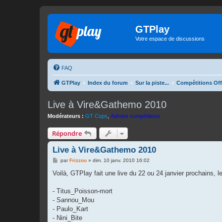
GTPlay
Votre espace de discussions
FAQ
GTPlay
Index du forum
Sur la piste...
Compétitions Off
Live à Vire&Gathemo 2010
Modérateurs :
GT Cops
,
Admins compétitions
Répondre
Live à Vire&Gathemo 2010
M
par
Frizzou
»
dim. 10 janv. 2010 16:02
e
s
Voilà, GTPlay fait une live du 22 ou 24 janvier prochains, l
s
a
g
- Titus_Poisson-mort
e
- Sannou_Mou
- Paulo_Kart
- Nini_Bite