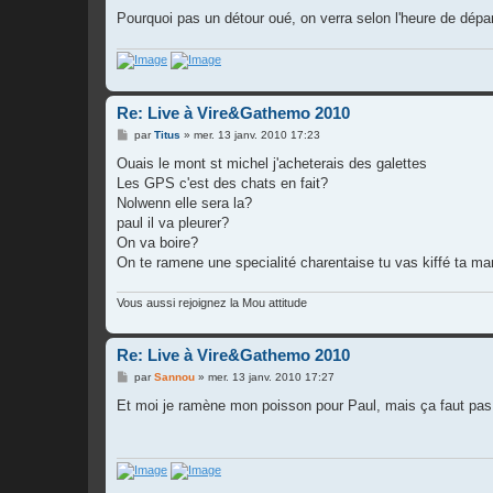
Pourquoi pas un détour oué, on verra selon l'heure de départ
Re: Live à Vire&Gathemo 2010
M
par
Titus
»
mer. 13 janv. 2010 17:23
e
s
Ouais le mont st michel j'acheterais des galettes
s
Les GPS c'est des chats en fait?
a
g
Nolwenn elle sera la?
e
paul il va pleurer?
On va boire?
On te ramene une specialité charentaise tu vas kiffé ta m
Vous aussi rejoignez la Mou attitude
Re: Live à Vire&Gathemo 2010
M
par
Sannou
»
mer. 13 janv. 2010 17:27
e
s
Et moi je ramène mon poisson pour Paul, mais ça faut pas 
s
a
g
e