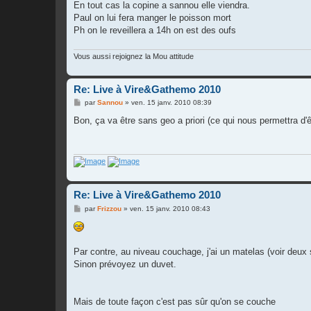
s
En tout cas la copine a sannou elle viendra.
s
Paul on lui fera manger le poisson mort
a
g
Ph on le reveillera a 14h on est des oufs
e
Vous aussi rejoignez la Mou attitude
Re: Live à Vire&Gathemo 2010
M
par
Sannou
»
ven. 15 janv. 2010 08:39
e
s
Bon, ça va être sans geo a priori (ce qui nous permettra d'ê
s
a
g
e
Re: Live à Vire&Gathemo 2010
M
par
Frizzou
»
ven. 15 janv. 2010 08:43
e
s
s
a
g
Par contre, au niveau couchage, j'ai un matelas (voir deux 
e
Sinon prévoyez un duvet.
Mais de toute façon c'est pas sûr qu'on se couche