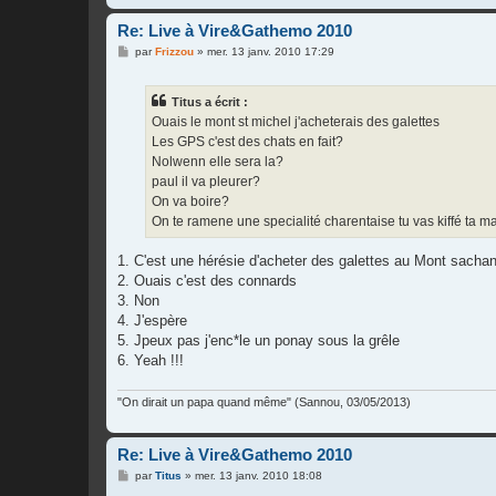
Re: Live à Vire&Gathemo 2010
M
par
Frizzou
»
mer. 13 janv. 2010 17:29
e
s
s
Titus a écrit :
a
g
Ouais le mont st michel j'acheterais des galettes
e
Les GPS c'est des chats en fait?
Nolwenn elle sera la?
paul il va pleurer?
On va boire?
On te ramene une specialité charentaise tu vas kiffé ta 
1. C'est une hérésie d'acheter des galettes au Mont sachan
2. Ouais c'est des connards
3. Non
4. J'espère
5. Jpeux pas j'enc*le un ponay sous la grêle
6. Yeah !!!
"On dirait un papa quand même" (Sannou, 03/05/2013)
Re: Live à Vire&Gathemo 2010
M
par
Titus
»
mer. 13 janv. 2010 18:08
e