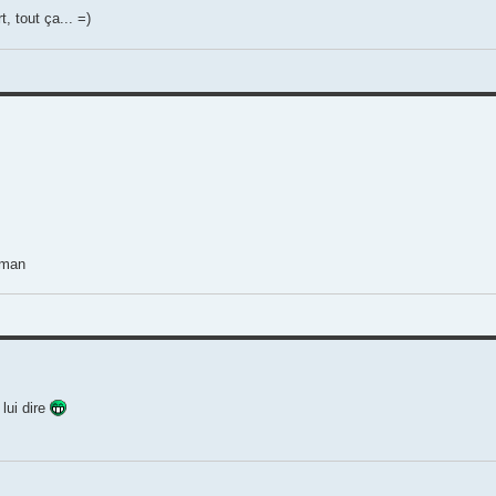
, tout ça... =)
aman
lui dire