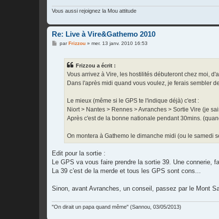
e
Vous aussi rejoignez la Mou attitude
Re: Live à Vire&Gathemo 2010
M
par
Frizzou
»
mer. 13 janv. 2010 16:53
e
s
s
Frizzou a écrit :
a
g
Vous arrivez à Vire, les hostilités débuteront chez moi, d
e
Dans l'après midi quand vous voulez, je ferais sembler 
Le mieux (même si le GPS te l'indique déjà) c'est :
Niort > Nantes > Rennes > Avranches > Sortie Vire (je sais
Après c'est de la bonne nationale pendant 30mins. (quand 
On montera à Gathemo le dimanche midi (ou le samedi soi
Edit pour la sortie :
Le GPS va vous faire prendre la sortie 39. Une connerie, fau
La 39 c'est de la merde et tous les GPS sont cons...
Sinon, avant Avranches, un conseil, passez par le Mont Sai
"On dirait un papa quand même" (Sannou, 03/05/2013)