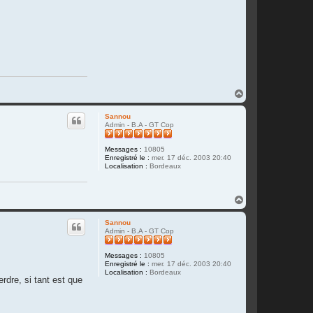
a
c
t
e
r
F
r
i
z
z
o
H
u
a
u
Sannou
t
Admin - B.A - GT Cop
Messages :
10805
Enregistré le :
mer. 17 déc. 2003 20:40
Localisation :
Bordeaux
H
a
u
Sannou
t
Admin - B.A - GT Cop
Messages :
10805
Enregistré le :
mer. 17 déc. 2003 20:40
Localisation :
Bordeaux
rdre, si tant est que