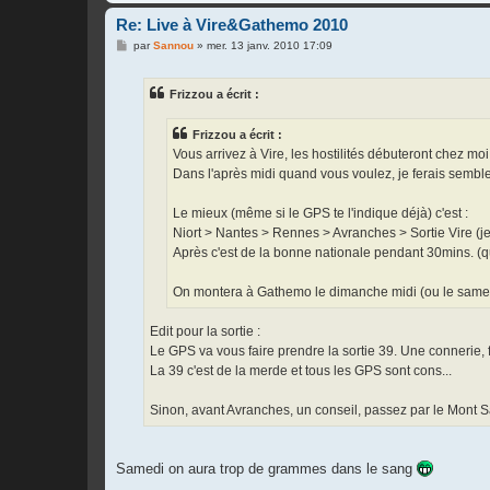
Re: Live à Vire&Gathemo 2010
M
par
Sannou
»
mer. 13 janv. 2010 17:09
e
s
s
Frizzou a écrit :
a
g
e
Frizzou a écrit :
Vous arrivez à Vire, les hostilités débuteront chez mo
Dans l'après midi quand vous voulez, je ferais sembl
Le mieux (même si le GPS te l'indique déjà) c'est :
Niort > Nantes > Rennes > Avranches > Sortie Vire (je 
Après c'est de la bonne nationale pendant 30mins. (qu
On montera à Gathemo le dimanche midi (ou le samedi
Edit pour la sortie :
Le GPS va vous faire prendre la sortie 39. Une connerie, f
La 39 c'est de la merde et tous les GPS sont cons...
Sinon, avant Avranches, un conseil, passez par le Mont Sa
Samedi on aura trop de grammes dans le sang