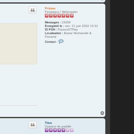
a
u
Frizzou
t
Fondateur / Webmaster
Messages :
23309
Enregistré le :
ven. 21 juin 2002 15:31
ID PSN :
FrizzouGTPlay
Localisation :
Basse Normandie &
Paname
C
Contact :
o
n
t
a
c
t
e
r
F
r
i
z
z
o
u
H
a
u
Titus
t
Casseur de paddle