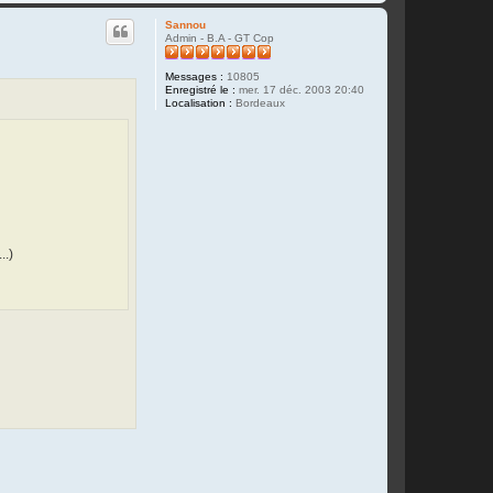
a
u
Sannou
t
Admin - B.A - GT Cop
Messages :
10805
Enregistré le :
mer. 17 déc. 2003 20:40
Localisation :
Bordeaux
..)