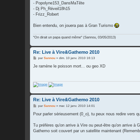
- Popolyne153_DansMaTête
- Dj Ph_Réveil18h15
- Frizz_Robert
Bien entendu, on jouera pas à Gran Turismo
"On dirait un papa quand même" (Sannou, 03/05/2013)
Re: Live à Vire&Gathemo 2010
M
par
Sannou
»
dim. 10 janv. 2010 16:13
e
s
Je ramène le poisson mort... ou geo XD
s
a
g
e
Re: Live à Vire&Gathemo 2010
M
par
Sannou
»
mar. 12 janv. 2010 14:01
e
s
Pour parler sérieusement (0_o), tu peux nous redire vers qu
s
a
g
Tu préfères qu'on arrive à Vire ou peut-être qu'on arrive 
e
Gathemo soit couvert par un satellite maintenant (Rememb