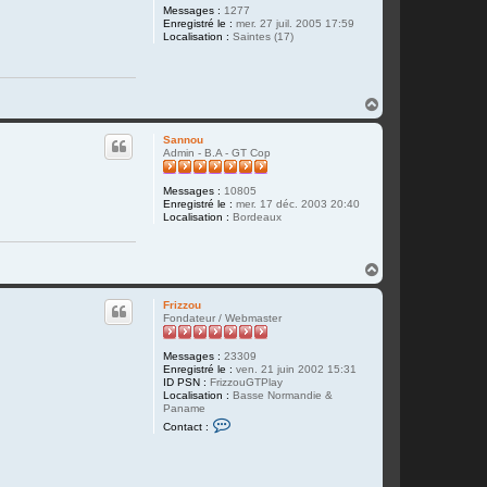
Messages :
1277
Enregistré le :
mer. 27 juil. 2005 17:59
Localisation :
Saintes (17)
H
a
u
Sannou
t
Admin - B.A - GT Cop
Messages :
10805
Enregistré le :
mer. 17 déc. 2003 20:40
Localisation :
Bordeaux
H
a
u
Frizzou
t
Fondateur / Webmaster
Messages :
23309
Enregistré le :
ven. 21 juin 2002 15:31
ID PSN :
FrizzouGTPlay
Localisation :
Basse Normandie &
Paname
C
Contact :
o
n
t
a
c