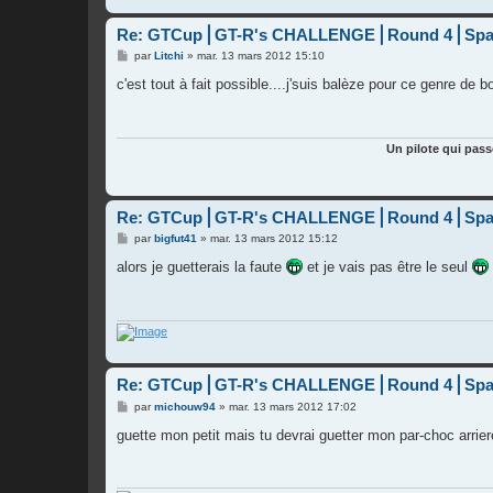
Re: GTCup⎪GT-R's CHALLENGE⎪Round 4⎪Spa
M
par
Litchi
»
mar. 13 mars 2012 15:10
e
s
c'est tout à fait possible....j'suis balèze pour ce genre de bo
s
a
g
e
Un pilote qui pass
Re: GTCup⎪GT-R's CHALLENGE⎪Round 4⎪Spa
M
par
bigfut41
»
mar. 13 mars 2012 15:12
e
s
alors je guetterais la faute
et je vais pas être le seul
s
a
g
e
Re: GTCup⎪GT-R's CHALLENGE⎪Round 4⎪Spa
M
par
michouw94
»
mar. 13 mars 2012 17:02
e
s
guette mon petit mais tu devrai guetter mon par-choc arrie
s
a
g
e