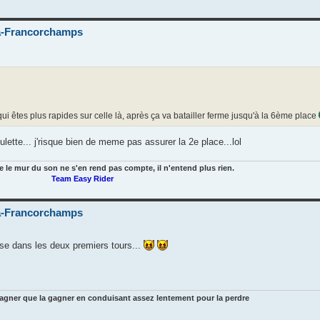
-Francorchamps
i qui êtes plus rapides sur celle là, après ça va batailler ferme jusqu'à la 6ème place
oulette... j'risque bien de meme pas assurer la 2e place...lol
e le mur du son ne s'en rend pas compte, il n'entend plus rien.
Team Easy Rider
-Francorchamps
aisse dans les deux premiers tours...
gagner que la gagner en conduisant assez lentement pour la perdre