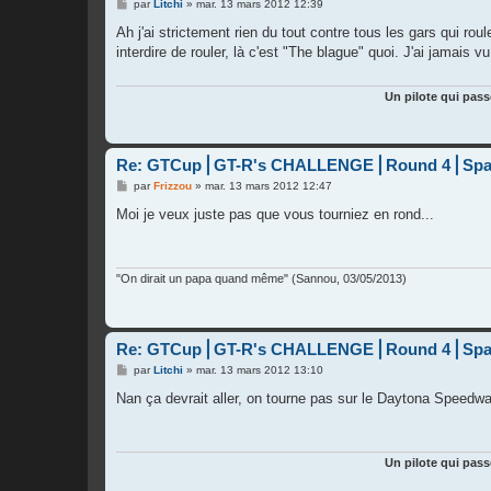
M
par
Litchi
»
mar. 13 mars 2012 12:39
e
s
Ah j'ai strictement rien du tout contre tous les gars qui ro
s
interdire de rouler, là c'est "The blague" quoi. J'ai jamais v
a
g
e
Un pilote qui pass
Re: GTCup⎪GT-R's CHALLENGE⎪Round 4⎪Spa
M
par
Frizzou
»
mar. 13 mars 2012 12:47
e
s
Moi je veux juste pas que vous tourniez en rond...
s
a
g
e
"On dirait un papa quand même" (Sannou, 03/05/2013)
Re: GTCup⎪GT-R's CHALLENGE⎪Round 4⎪Spa
M
par
Litchi
»
mar. 13 mars 2012 13:10
e
s
Nan ça devrait aller, on tourne pas sur le Daytona Speedw
s
a
g
e
Un pilote qui pass