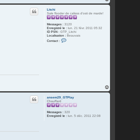
a
u
Litchi
t
Sale flooder de calisss d'osti de marde!
Messages :
3120
Enregistré le :
lun. 21 févr. 2011 05:32
ID PSN :
GTP_Litchi
Localisation :
Beauvais
C
Contact :
o
n
t
a
c
t
e
r
L
i
t
c
H
h
a
i
u
ansem29_GTPlay
t
Chauffard
Messages :
320
Enregistré le :
lun. 5 déc. 2011 22:08