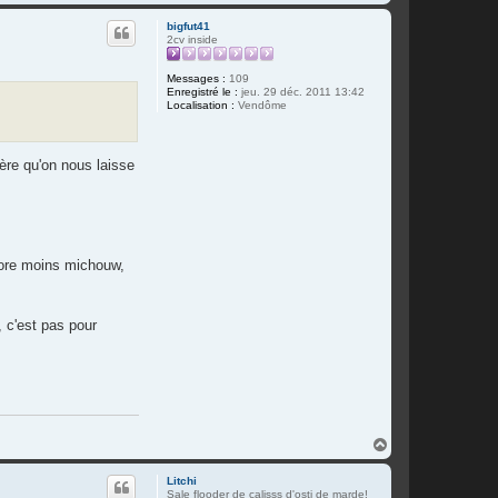
a
c
u
t
bigfut41
t
e
2cv inside
r
L
i
Messages :
109
t
Enregistré le :
jeu. 29 déc. 2011 13:42
c
Localisation :
Vendôme
h
i
vère qu'on nous laisse
ncore moins michouw,
, c'est pas pour
H
a
u
Litchi
t
Sale flooder de calisss d'osti de marde!