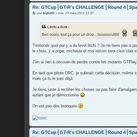
Re: GTCup⎪GT-R's CHALLENGE⎪Round 4⎪Spa
M
par
bigfut41
»
mar. 13 mars 2012 12:37
e
s
s
Litchi a écrit :
a
g
Ben ouais, tout ça pour un drop... lauuuuuullllll
e
T'entends quoi par y a du level litchi ? Je ne tiens pas à p
le choix, y a popa, michouw et moi ont en sera c'est clair et 
J'en ai rien à secouer de perdre contre les mutants GTPl
En tant que pilote ORC, je subirais cette décision, même s
mais ça tu le sais déjà.
Je tiens juste à rectifier les choses ou pas faire d'amalga
autant que je démissionne
On est pas des branques
Re: GTCup⎪GT-R's CHALLENGE⎪Round 4⎪Spa