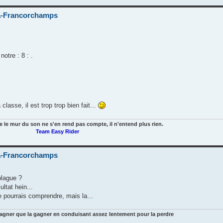
-Francorchamps
otre : 8 : .
classe, il est trop trop bien fait...
e le mur du son ne s'en rend pas compte, il n'entend plus rien.
Team Easy Rider
-Francorchamps
blague ?
ltat hein...
e pourrais comprendre, mais la...
gagner que la gagner en conduisant assez lentement pour la perdre