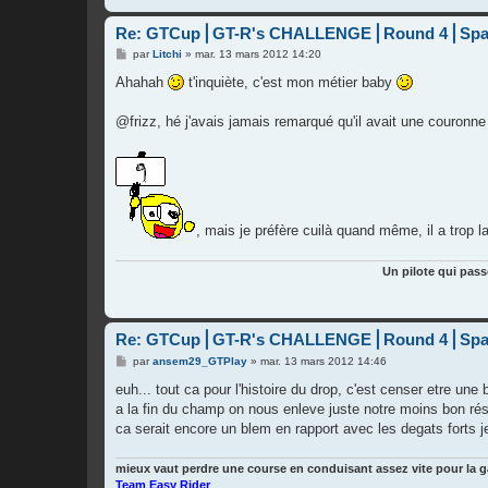
Re: GTCup⎪GT-R's CHALLENGE⎪Round 4⎪Spa
M
par
Litchi
»
mar. 13 mars 2012 14:20
e
s
Ahahah
t'inquiète, c'est mon métier baby
s
a
g
@frizz, hé j'avais jamais remarqué qu'il avait une couronne n
e
, mais je préfère cuilà quand même, il a trop la 
Un pilote qui pass
Re: GTCup⎪GT-R's CHALLENGE⎪Round 4⎪Spa
M
par
ansem29_GTPlay
»
mar. 13 mars 2012 14:46
e
s
euh... tout ca pour l'histoire du drop, c'est censer etre une 
s
a la fin du champ on nous enleve juste notre moins bon résu
a
g
ca serait encore un blem en rapport avec les degats forts j
e
mieux vaut perdre une course en conduisant assez vite pour la 
Team Easy Rider