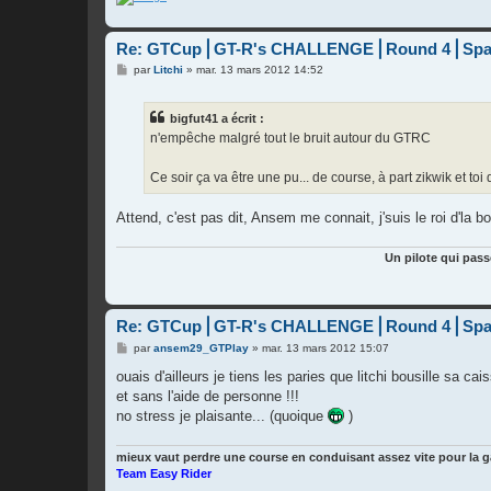
Re: GTCup⎪GT-R's CHALLENGE⎪Round 4⎪Spa
M
par
Litchi
»
mar. 13 mars 2012 14:52
e
s
s
bigfut41 a écrit :
a
g
n'empêche malgré tout le bruit autour du GTRC
e
Ce soir ça va être une pu... de course, à part zikwik et to
Attend, c'est pas dit, Ansem me connait, j'suis le roi d'la b
Un pilote qui pass
Re: GTCup⎪GT-R's CHALLENGE⎪Round 4⎪Spa
M
par
ansem29_GTPlay
»
mar. 13 mars 2012 15:07
e
s
ouais d'ailleurs je tiens les paries que litchi bousille sa c
s
et sans l'aide de personne !!!
a
g
no stress je plaisante... (quoique
)
e
mieux vaut perdre une course en conduisant assez vite pour la 
Team Easy Rider