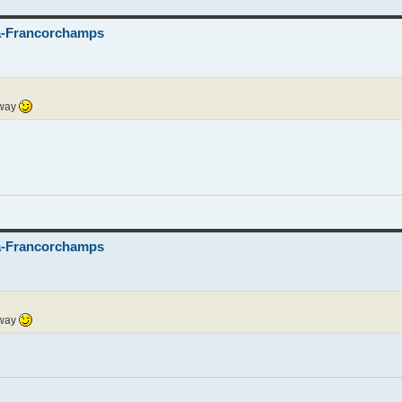
-Francorchamps
dway
-Francorchamps
dway