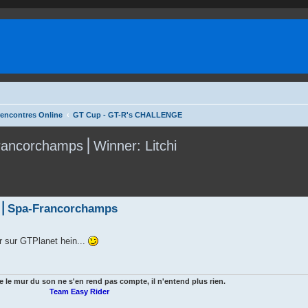
rencontres Online
GT Cup - GT-R's CHALLENGE
ncorchamps⎪Winner: Litchi
⎪Spa-Francorchamps
ler sur GTPlanet hein...
e le mur du son ne s'en rend pas compte, il n'entend plus rien.
Team Easy Rider