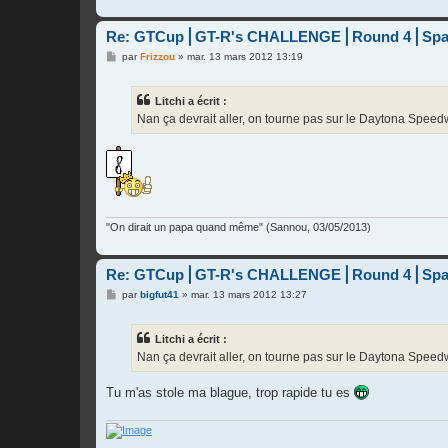
Re: GTCup⎪GT-R's CHALLENGE⎪Round 4⎪Spa
M
par
Frizzou
»
mar. 13 mars 2012 13:19
e
s
s
Litchi a écrit :
a
g
Nan ça devrait aller, on tourne pas sur le Daytona Spee
e
"On dirait un papa quand même" (Sannou, 03/05/2013)
Re: GTCup⎪GT-R's CHALLENGE⎪Round 4⎪Spa
M
par
bigfut41
»
mar. 13 mars 2012 13:27
e
s
s
Litchi a écrit :
a
g
Nan ça devrait aller, on tourne pas sur le Daytona Spee
e
Tu m'as stole ma blague, trop rapide tu es