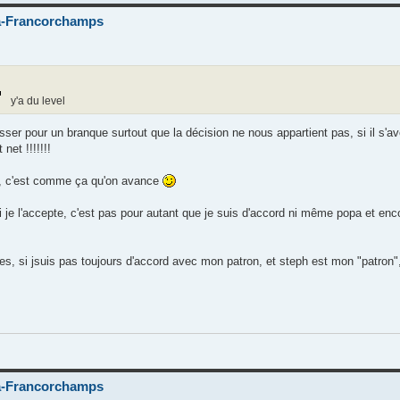
-Francorchamps
y'a du level
asser pour un branque surtout que la décision ne nous appartient pas, si il s'a
net !!!!!!!
ay, c'est comme ça qu'on avance
i je l'accepte, c'est pas pour autant que je suis d'accord ni même popa et e
mes, si jsuis pas toujours d'accord avec mon patron, et steph est mon "patron"
-Francorchamps