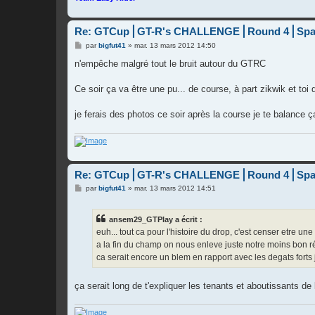
Re: GTCup⎪GT-R's CHALLENGE⎪Round 4⎪Spa
M
par
bigfut41
»
mar. 13 mars 2012 14:50
e
s
n'empêche malgré tout le bruit autour du GTRC
s
a
g
Ce soir ça va être une pu... de course, à part zikwik et toi
e
je ferais des photos ce soir après la course je te balance ça 
Re: GTCup⎪GT-R's CHALLENGE⎪Round 4⎪Spa
M
par
bigfut41
»
mar. 13 mars 2012 14:51
e
s
s
ansem29_GTPlay a écrit :
a
g
euh... tout ca pour l'histoire du drop, c'est censer etre un
e
a la fin du champ on nous enleve juste notre moins bon rés
ca serait encore un blem en rapport avec les degats forts 
ça serait long de t'expliquer les tenants et aboutissants de 