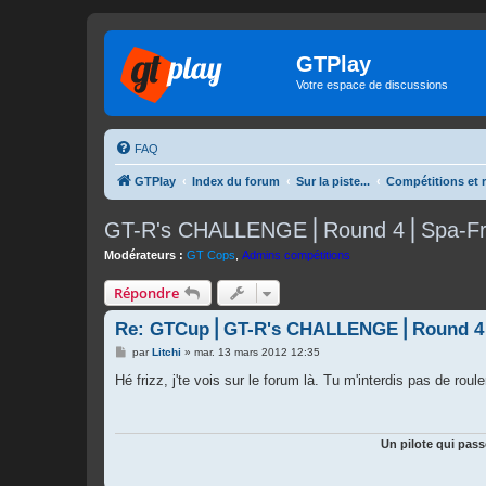
GTPlay
Votre espace de discussions
FAQ
GTPlay
Index du forum
Sur la piste...
Compétitions et 
GT-R's CHALLENGE⎪Round 4⎪Spa-Fra
Modérateurs :
GT Cops
,
Admins compétitions
Répondre
Re: GTCup⎪GT-R's CHALLENGE⎪Round 4
M
par
Litchi
»
mar. 13 mars 2012 12:35
e
s
Hé frizz, j'te vois sur le forum là. Tu m'interdis pas de rou
s
a
g
e
Un pilote qui pass