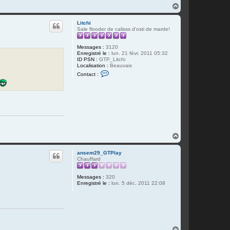
H
a
u
Litchi
t
Sale flooder de calisss d'osti de marde!
Messages :
3120
Enregistré le :
lun. 21 févr. 2011 05:32
ID PSN :
GTP_Litchi
Localisation :
Beauvais
C
Contact :
o
n
t
a
c
t
e
r
L
i
H
t
a
c
u
h
ansem29_GTPlay
t
i
Chauffard
Messages :
320
Enregistré le :
lun. 5 déc. 2011 22:08
H