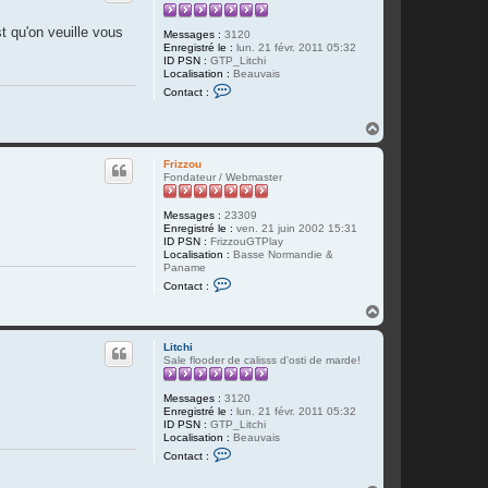
st qu'on veuille vous
Messages :
3120
Enregistré le :
lun. 21 févr. 2011 05:32
ID PSN :
GTP_Litchi
Localisation :
Beauvais
C
Contact :
o
n
t
H
a
a
c
u
t
Frizzou
t
e
Fondateur / Webmaster
r
L
Messages :
23309
i
Enregistré le :
ven. 21 juin 2002 15:31
t
ID PSN :
FrizzouGTPlay
c
Localisation :
Basse Normandie &
h
Paname
i
C
Contact :
o
n
H
t
a
a
u
c
Litchi
t
t
Sale flooder de calisss d'osti de marde!
e
r
F
Messages :
3120
r
Enregistré le :
lun. 21 févr. 2011 05:32
i
ID PSN :
GTP_Litchi
z
Localisation :
Beauvais
z
C
Contact :
o
o
u
n