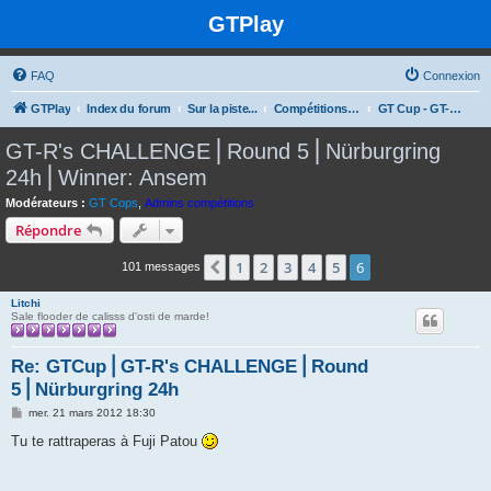
GTPlay
FAQ
Connexion
GTPlay
Index du forum
Sur la piste...
Compétitions et rencontres Online
GT Cup - GT-R's CHALLENGE
GT-R's CHALLENGE⎪Round 5⎪Nürburgring
24h⎪Winner: Ansem
Modérateurs :
GT Cops
,
Admins compétitions
Répondre
1
2
3
4
5
6
Précédente
101 messages
Litchi
Sale flooder de calisss d'osti de marde!
Re: GTCup⎪GT-R's CHALLENGE⎪Round
5⎪Nürburgring 24h
M
mer. 21 mars 2012 18:30
e
s
Tu te rattraperas à Fuji Patou
s
a
g
e