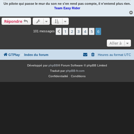
Un pilote qui passe le mur du son ne s'en rend pas compte, il n'entend plus rien.
Team Easy Rider
Répondre
1
2
3
4
5
6
Précédente
101 messages
Aller à
GTPlay
Index du forum
Heures au format
UTC
Développé par
phpBB
® Forum Software © phpBB Limited
Traduit par
phpBB-fr.com
Confidentialité
|
Conditions