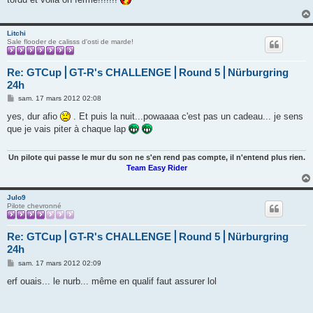
a
g
e
Litchi
Sale flooder de calisss d'osti de marde!
Re: GTCup⎪GT-R's CHALLENGE⎪Round 5⎪Nürburgring
24h
M
sam. 17 mars 2012 02:08
e
s
yes, dur afio
. Et puis la nuit...powaaaa c'est pas un cadeau... je sens
s
que je vais piter à chaque lap
a
g
e
Un pilote qui passe le mur du son ne s'en rend pas compte, il n'entend plus rien.
Team Easy Rider
Julo9
Pilote chevronné
Re: GTCup⎪GT-R's CHALLENGE⎪Round 5⎪Nürburgring
24h
M
sam. 17 mars 2012 02:09
e
s
erf ouais... le nurb... même en qualif faut assurer lol
s
a
g
e