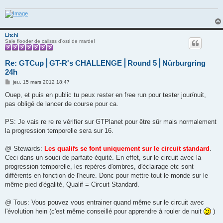
Litchi
Sale flooder de calisss d'osti de marde!
Re: GTCup⎪GT-R's CHALLENGE⎪Round 5⎪Nürburgring
24h
M
jeu. 15 mars 2012 18:47
e
s
Ouep, et puis en public tu peux rester en free run pour tester jour/nuit,
s
pas obligé de lancer de course pour ca.
a
g
e
PS: Je vais re re re vérifier sur GTPlanet pour être sûr mais normalement
la progression temporelle sera sur 16.
@ Stewards:
Les qualifs se font uniquement sur le circuit standard
.
Ceci dans un souci de parfaite équité. En effet, sur le circuit avec la
progression temporelle, les repères d'ombres, d'éclairage etc sont
différents en fonction de l'heure. Donc pour mettre tout le monde sur le
même pied d'égalité, Qualif = Circuit Standard.
@ Tous: Vous pouvez vous entrainer quand même sur le circuit avec
l'évolution hein (c'est même conseillé pour apprendre à rouler de nuit
)