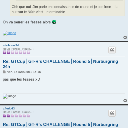
Ohh que oui. Jim parle en connaissance de cause et je confirme... La
nuit sur le Nürb c'est...interminable...
On va serrer les fesses alors
michouw94
Roule Forest ! Roule... !
Re: GTCup⎪GT-R's CHALLENGE⎪Round 5⎪Nürburgring
24h
M
ven. 16 mars 2012 15:16
e
s
pas que les fesses xD
s
a
g
e
afiodu63
Roule Forest ! Roule... !
Re: GTCup⎪GT-R's CHALLENGE⎪Round 5⎪Nürburgring