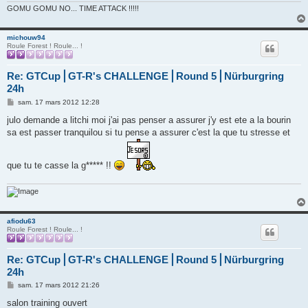
GOMU GOMU NO... TIME ATTACK !!!!!
michouw94
Roule Forest ! Roule... !
Re: GTCup⎪GT-R's CHALLENGE⎪Round 5⎪Nürburgring
24h
M
sam. 17 mars 2012 12:28
e
s
julo demande a litchi moi j'ai pas penser a assurer j'y est ete a la bourin
s
sa est passer tranquilou si tu pense a assurer c'est la que tu stresse et
a
g
e
que tu te casse la g***** !!
afiodu63
Roule Forest ! Roule... !
Re: GTCup⎪GT-R's CHALLENGE⎪Round 5⎪Nürburgring
24h
M
sam. 17 mars 2012 21:26
e
s
salon training ouvert