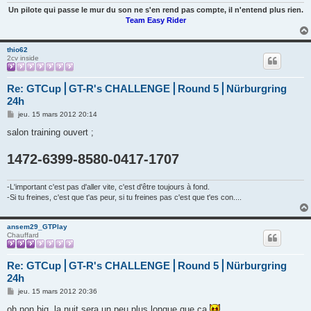
Un pilote qui passe le mur du son ne s'en rend pas compte, il n'entend plus rien.
Team Easy Rider
thio62
2cv inside
Re: GTCup⎪GT-R's CHALLENGE⎪Round 5⎪Nürburgring
24h
M
jeu. 15 mars 2012 20:14
e
s
salon training ouvert ;
s
a
1472-6399-8580-0417-1707
g
e
-L'important c'est pas d'aller vite, c'est d'être toujours à fond.
-Si tu freines, c'est que t'as peur, si tu freines pas c'est que t'es con....
ansem29_GTPlay
Chauffard
Re: GTCup⎪GT-R's CHALLENGE⎪Round 5⎪Nürburgring
24h
M
jeu. 15 mars 2012 20:36
e
s
oh non big, la nuit sera un peu plus longue que ca