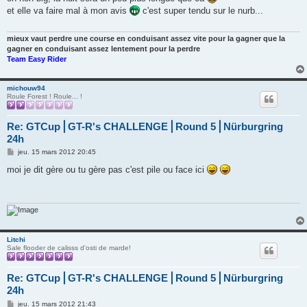
s
et elle va faire mal à mon avis
c'est super tendu sur le nurb...
a
g
e
mieux vaut perdre une course en conduisant assez vite pour la gagner que la
gagner en conduisant assez lentement pour la perdre
Team Easy Rider
michouw94
Roule Forest ! Roule... !
Re: GTCup⎪GT-R's CHALLENGE⎪Round 5⎪Nürburgring
24h
M
jeu. 15 mars 2012 20:45
e
s
moi je dit gère ou tu gère pas c'est pile ou face ici
s
a
g
e
Litchi
Sale flooder de calisss d'osti de marde!
Re: GTCup⎪GT-R's CHALLENGE⎪Round 5⎪Nürburgring
24h
M
jeu. 15 mars 2012 21:43