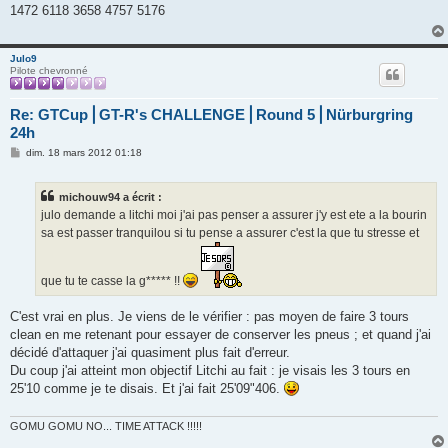
s
1472 6118 3658 4757 5176
a
g
e
Julo9
Pilote chevronné
Re: GTCup⎪GT-R's CHALLENGE⎪Round 5⎪Nürburgring
24h
M
dim. 18 mars 2012 01:18
e
s
s
michouw94 a écrit :
a
g
julo demande a litchi moi j'ai pas penser a assurer j'y est ete a la bourin
e
sa est passer tranquilou si tu pense a assurer c'est la que tu stresse et
que tu te casse la g***** !!
C'est vrai en plus. Je viens de le vérifier : pas moyen de faire 3 tours
clean en me retenant pour essayer de conserver les pneus ; et quand j'ai
décidé d'attaquer j'ai quasiment plus fait d'erreur.
Du coup j'ai atteint mon objectif Litchi au fait : je visais les 3 tours en
25'10 comme je te disais. Et j'ai fait 25'09"406.
GOMU GOMU NO... TIME ATTACK !!!!!