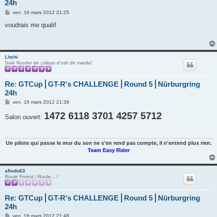
24h
M
ven. 16 mars 2012 21:25
e
s
voudrais me qualif
s
a
g
e
Litchi
Sale flooder de calisss d'osti de marde!
Re: GTCup⎪GT-R's CHALLENGE⎪Round 5⎪Nürburgring
24h
M
ven. 16 mars 2012 21:39
e
s
1472 6118 3701 4257 5712
Salon ouvert:
s
a
g
e
Un pilote qui passe le mur du son ne s'en rend pas compte, il n'entend plus rien.
Team Easy Rider
afiodu63
Roule Forest ! Roule... !
Re: GTCup⎪GT-R's CHALLENGE⎪Round 5⎪Nürburgring
24h
M
ven. 16 mars 2012 21:48