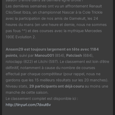
saison 3 entre dans sa dernière ligne droite !
Les dernières semaines ont vu un affrontement Renault
Clio/Seat Ibiza, un championnat Nascar à la Cole Trickle
avec la participation de nos amis de Gamekult, les 24
heures du mans (en une heure et demie, nous ne sommes
pas fous ^^) et des courses avec la mythique Mercedes
190E Evolution 2.
Ansem29 est toujours largement en tête avec 1184
points
, suivi par
Manou001
(854),
Patclash
(684),
rotoclapp (622) et Litchi (597). Le classement est loin d’être
définitif, notamment à cause du nombre de courses
effectué par chaque compétiteur (pour rappel, nous ne
gardons que les 15 meilleurs résultats sur les 20 manches).
Niveau stats,
29 participants ont déjà couru
au moins une
manche de cette saison.
Le classement complet est disponible ici :
http://tinyurl.com/7dxut6v