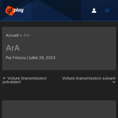
Aller
au
contenu
Accueil
ArA
ArA
Par
Frizzou
/
juillet 29, 2023
←
Voiture (transmission)
Voiture (transmission) suivant
précédent
→