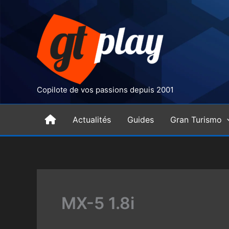
Aller
au
contenu
Copilote de vos passions depuis 2001
H
Actualités
Guides
Gran Turismo
o
m
MX-5 1.8i
e