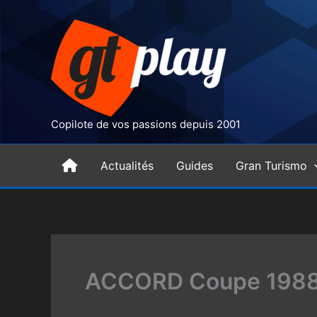
Aller
au
contenu
Copilote de vos passions depuis 2001
H
Actualités
Guides
Gran Turismo
o
m
ACCORD Coupe 198
e