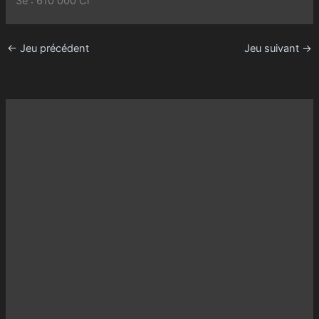
3e : 610 000 Cr
←
Jeu précédent
Jeu suivant
→