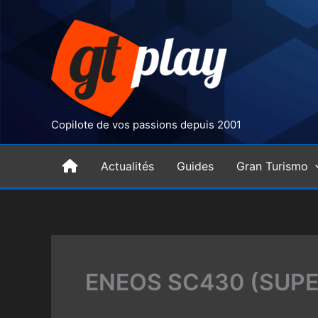
Aller
au
contenu
Copilote de vos passions depuis 2001
H
Actualités
Guides
Gran Turismo
o
m
ENEOS SC430 (SUPE
e