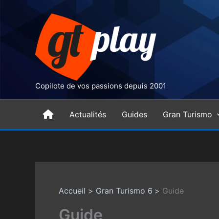
Aller
au
contenu
Copilote de vos passions depuis 2001
H
Actualités
Guides
Gran Turismo
o
m
Accueil
Gran Turismo 6
Guide
e
Guide