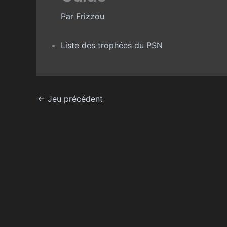
Par
Frizzou
Liste des trophées du PSN
←
Jeu précédent