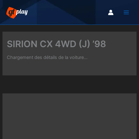
Aller
au
contenu
SIRION CX 4WD (J) ’98
Chargement des détails de la voiture...